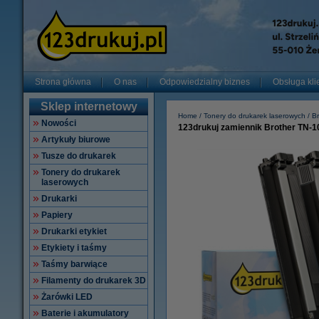
Strona główna
O nas
Odpowiedzialny biznes
Obsługa kli
Sklep internetowy
Home
Tonery do drukarek laserowych
Br
Nowości
123drukuj zamiennik Brother TN-1
Artykuły biurowe
Tusze do drukarek
Tonery do drukarek
laserowych
Drukarki
Papiery
Drukarki etykiet
Etykiety i taśmy
Taśmy barwiące
Filamenty do drukarek 3D
Żarówki LED
Baterie i akumulatory