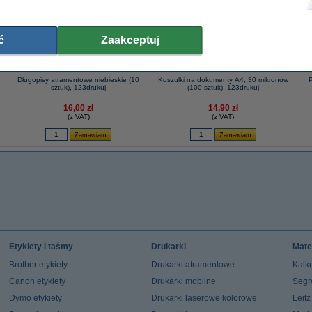
ć
Zaakceptuj
Długopisy atramentowe niebieskie (10
Koszulki na dokumenty A4, 30 mikronów
P
sztuk), 123drukuj
(100 sztuk), 123drukuj
16,00 zł
14,90 zł
(z VAT)
(z VAT)
Etykiety i taśmy
Drukarki
Mate
Brother etykiety
Drukarki atramentowe
Kalku
Canon etykiety
Drukarki mobilne
Segr
Dymo etykiety
Drukarki laserowe kolorowe
Leit