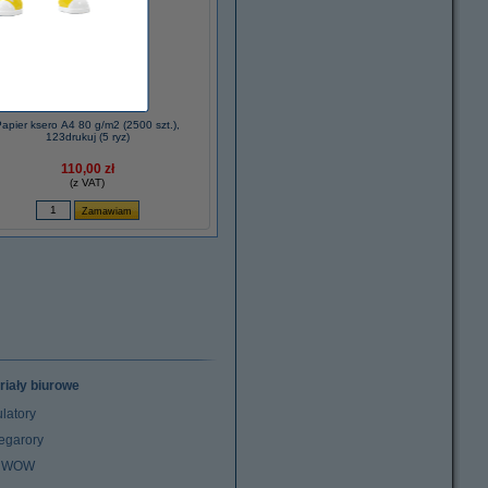
apier ksero A4 80 g/m2 (2500 szt.),
123drukuj (5 ryz)
110,00 zł
(z VAT)
riały biurowe
latory
egarory
z WOW