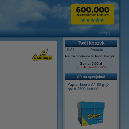
Zaloguj
Twój koszyk
Ilość
Produkt
Nie ma produktów w Twoim koszyku.
Suma:
0,00 zł
(z podatkiem 0% VAT)
Oferta specjalna!
Papier ksero A4 80 g (5
ryz = 2500 kartek)