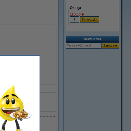
Okazja
110,00 zł
Newsletter
± 2.400 stron
standard
TN-1030