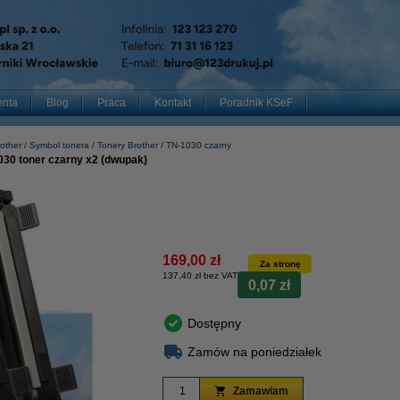
enta
Blog
Praca
Kontakt
Poradnik KSeF
other
Symbol tonera
Tonery Brother
TN-1030 czarny
030 toner czarny x2 (dwupak)
169,00 zł
Za stronę
137,40 zł bez VAT
0,07 zł
Dostępny
Zamów na poniedziałek
Zamawiam