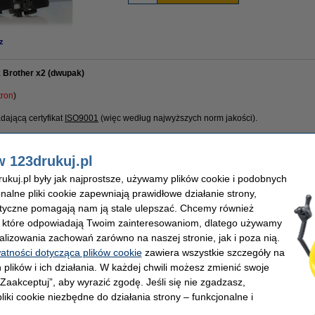
z
 Brother x2 (dwupak)
tron
)
ającą certyfikat
ISO9001
(więc według najwyższych norm jakości).
 wiele większa wydajność niż wersja Brother i... taniej!
w 123drukuj.pl
ej na temat jakości naszych tonerów.
kuj.pl były jak najprostsze, używamy plików cookie i podobnych
uj dajemy 100% gwarancję.
onalne pliki cookie zapewniają prawidłowe działanie strony,
lityczne pomagają nam ją stale ulepszać. Chcemy również
, które odpowiadają Twoim zainteresowaniom, dlatego używamy
ukuj
Wydajność:
alizowania zachowań zarówno na naszej stronie, jak i poza nią.
Pojemność:
watności dotycząca plików cookie
zawiera wszystkie szczegóły na
y
Numer:
 plików i ich działania. W każdej chwili możesz zmienić swoje
 „Zaakceptuj”, aby wyrazić zgodę. Jeśli się nie zgadzasz,
liki cookie niezbędne do działania strony – funkcjonalne i