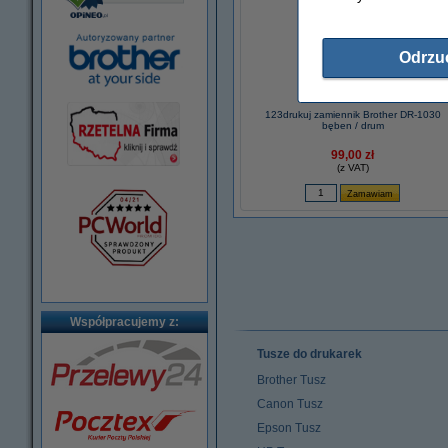
Odrzu
123drukuj zamiennik Brother DR-1030
bęben / drum
99,00 zł
(z VAT)
Współpracujemy z:
Tusze do drukarek
Brother Tusz
Canon Tusz
Epson Tusz