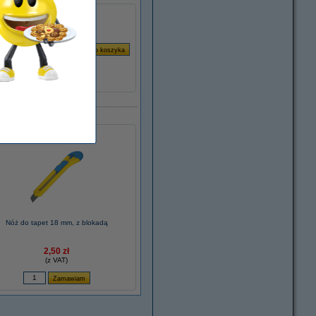
Nóż do tapet 18 mm, z blokadą
2,50 zł
(z VAT)