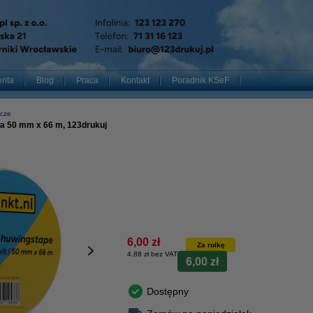
enta
Blog
Praca
Kontakt
Poradnik KSeF
wcze
a 50 mm x 66 m, 123drukuj
6,00 zł
Za rolkę
4,88 zł bez VAT
6,00 zł
Dostępny