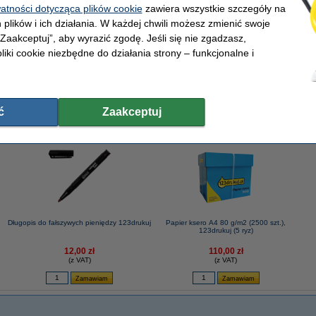
watności dotycząca plików cookie
zawiera wszystkie szczegóły na
 plików i ich działania. W każdej chwili możesz zmienić swoje
 „Zaakceptuj”, aby wyrazić zgodę. Jeśli się nie zgadzasz,
m pakowych, 123drukuj
liki cookie niezbędne do działania strony – funkcjonalne i
ć
Zaakceptuj
Długopis do fałszywych pieniędzy 123drukuj
Papier ksero A4 80 g/m2 (2500 szt.),
123drukuj (5 ryz)
12,00 zł
110,00 zł
(z VAT)
(z VAT)