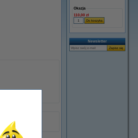
Okazja
110,00 zł
powiększ
Newsletter
50 mm x 66 m
Folia PP
1 szt.