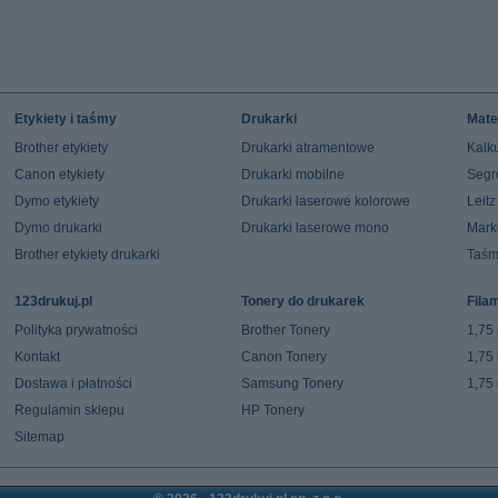
Etykiety i taśmy
Drukarki
Mate
Brother etykiety
Drukarki atramentowe
Kalku
Canon etykiety
Drukarki mobilne
Segr
Dymo etykiety
Drukarki laserowe kolorowe
Leit
Dymo drukarki
Drukarki laserowe mono
Mark
Brother etykiety drukarki
Taśm
123drukuj.pl
Tonery do drukarek
Fila
Polityka prywatności
Brother Tonery
1,75
Kontakt
Canon Tonery
1,75
Dostawa i płatności
Samsung Tonery
1,75
Regulamin sklepu
HP Tonery
Sitemap