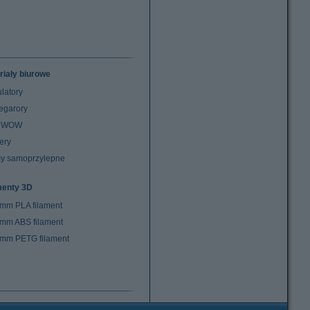
riały biurowe
latory
egarory
z WOW
ery
y samoprzylepne
menty 3D
 mm PLA filament
 mm ABS filament
 mm PETG filament