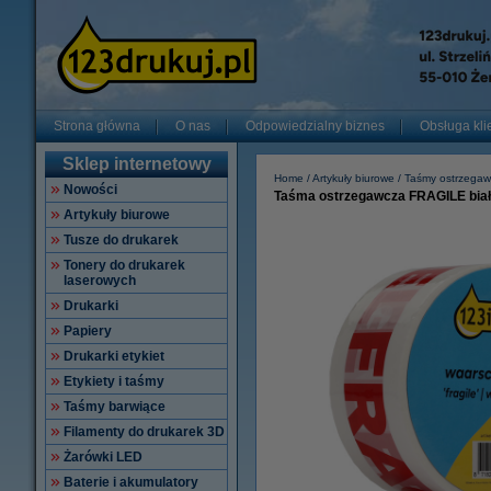
Strona główna
O nas
Odpowiedzialny biznes
Obsługa kli
Sklep internetowy
Home
Artykuły biurowe
Taśmy ostrzega
Nowości
Taśma ostrzegawcza FRAGILE biał
Artykuły biurowe
Tusze do drukarek
Tonery do drukarek
laserowych
Drukarki
Papiery
Drukarki etykiet
Etykiety i taśmy
Taśmy barwiące
Filamenty do drukarek 3D
Żarówki LED
Baterie i akumulatory