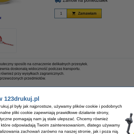
Zamów na poniedziałek
Zamawiam
z
powiększ
skuteczny sposób na oznaczenie delikatnych przesyłek.
wnia doskonałą widoczność podczas transportu.
 również przy wysyłkach zagranicznych.
przewożonych przedmiotów.
mujesz wysoką jakość w niższej cenie!
w 123drukuj.pl
kuj.pl były jak najprostsze, używamy plików cookie i podobnych
onalne pliki cookie zapewniają prawidłowe działanie strony,
ukuj
Wymiary:
lityczne pomagają nam ją stale ulepszać. Chcemy również
 ostrzegawcza
Materiał:
 / czerwony
Ilość:
, które odpowiadają Twoim zainteresowaniom, dlatego używamy
alizowania zachowań zarówno na naszej stronie, jak i poza nią.