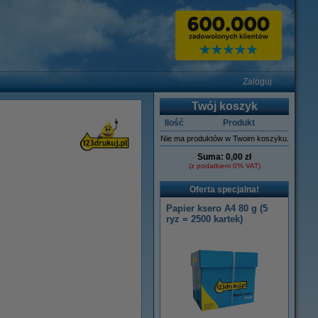
Zaloguj
Twój koszyk
Ilość
Produkt
Nie ma produktów w Twoim koszyku.
Suma:
0,00 zł
(z podatkiem 0% VAT)
Oferta specjalna!
Papier ksero A4 80 g (5
ryz = 2500 kartek)