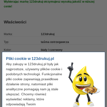
Wybierając markę 123drukuj otrzymujesz wysoką jakość w niższej
cenie!
Właściwości
Marka:
123drukuj
Typ:
taśma ostrzegawcza
Kolor:
biały / czerwony
Wymiary:
50 mm x 66 m
Pliki cookie w 123drukuj.pl
Aby zakupy w 123drukuj.pl były jak
Materiał:
Folia PP
najprostsze, używamy plików cookie i
Ilość:
3 szt.
podobnych technologii. Funkcjonalne
pliki cookie zapewniają prawidłowe
działanie strony, natomiast pliki
Wskazówka: zamów dyspenser
analityczne pomagają nam ją stale
ulepszać. Chcemy również
Dyspenser do taśm pakowych, 123drukuj
wyświetlać reklamy, które
24,90 zł
odpowiadają Twoim