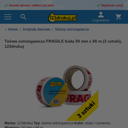
Zamów dzisiaj i odbierz już jutro
Najniższe ceny!
Logowanie
Home
Artykuły biurowe
Taśmy ostrzegawcze
Taśma ostrzegawcza FRAGILE biała 50 mm x 66 m (3 sztuki),
123drukuj
Marka:
123drukuj
Typ:
taśma ostrzegawcza
Kolor:
biały / czerwony
Wymiary:
50 mm x 66 m