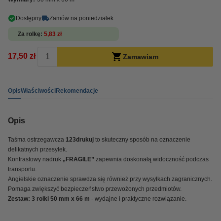
Dostępny
Zamów na poniedziałek
Za rolkę
5,83 zł
17,50 zł
Zamawiam
Opis
Właściwości
Rekomendacje
Opis
Taśma ostrzegawcza
123drukuj
to skuteczny sposób na oznaczenie
delikatnych przesyłek.
Kontrastowy nadruk
„FRAGILE”
zapewnia doskonałą widoczność podczas
transportu.
Angielskie oznaczenie sprawdza się również przy wysyłkach zagranicznych.
Pomaga zwiększyć bezpieczeństwo przewożonych przedmiotów.
Zestaw: 3 rolki 50 mm x 66 m
- wydajne i praktyczne rozwiązanie.