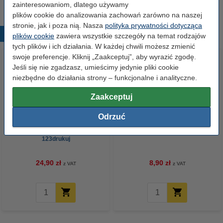
zainteresowaniom, dlatego używamy
plików cookie do analizowania zachowań zarówno na naszej
stronie, jak i poza nią. Nasza
polityka prywatności dotycząca
Popularne produkty
plików cookie
zawiera wszystkie szczegóły na temat rodzajów
tych plików i ich działania. W każdej chwili możesz zmienić
swoje preferencje. Kliknij „Zaakceptuj”, aby wyrazić zgodę.
Jeśli się nie zgadzasz, umieścimy jedynie pliki cookie
niezbędne do działania strony – funkcjonalne i analityczne.
Zaakceptuj
Odrzuć
Dyspenser do taśm pakowych,
Nóż do tapet 18 mm, 123drukuj
123drukuj
24,90 zł
8,90 zł
z VAT
z VAT