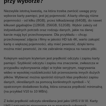
przy wyborze?
Niezwykle istotną kwestią, na która trzeba zwrócić uwagę przy
wyborze karty pamięci, jest jej pojemność. A karty oferują różne
pojemności - od kilku (8GB), przez kilkadziesiąt (64GB), do nawet
kilkuset gigabajtów (128GB, 256GB, 512GB). Wybór zależy od
indywidualnych potrzeb oraz rodzaju danych, jakie na danej
karcie mają być przechowywane. Dla przykładu – chcąc
przechowywać zdjęcia i filmy w jakości HD lub 4K, warto zakupić
kartę o większej pojemności, aby mieć pewność, dzięki temu
można mieć pewność, że nie zabraknie miejsca na nasze pliki.
Kolejnym ważnym kryterium jest prędkość odczytu i zapisu karty
pamięci. Szybkość odczytu i zapisu ma znaczenie, zwłaszcza w
przypadku wykonywania zdjęć w trybie seryjnym, nagrywania
wideo w wysokiej rozdzielczości lub przenoszenia innych dużych
plików. Wybierać można spośród różnych klas prędkości zapisu
danych, określanych za pomocą konkretnych symboli – V,
opatrzonym dodatkowo liczbą, która oznacza prędkość minimalną
(na przykład V10 to 10 MB/s).
Z kolei prędkość odczytu określana jest jako UHS I/ II/ III. Karty
UHS I najczęściej stosowane są w aparatach cyfrowych,