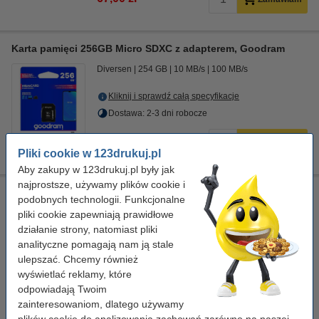
Karta pamięci 256GB Micro SDXC z adapterem, Goodram
Diversen
254 GB
10 MB/s
100 MB/s
Kliknij i sprawdź całą specyfikacje
Dostawa: 2-3 dni robocze
289,00 zł
Zamawiam
Pliki cookie w 123drukuj.pl
Aby zakupy w 123drukuj.pl były jak
najprostsze, używamy plików cookie i
podobnych technologii. Funkcjonalne
Kup kartę pamięci i bezpiecznie przechowuj
pliki cookie zapewniają prawidłowe
swoje dane
działanie strony, natomiast pliki
analityczne pomagają nam ją stale
Kupując kartę pamięci, przychodzimy na ratunek ograniczonym
ulepszać. Chcemy również
pojemnościom dysków wewnętrznych wielu urządzeń, z jakich
korzystamy na co dzień. Smartfon, tablet, lustrzanka, kamera czy
wyświetlać reklamy, które
dron potrzebują coraz większych ilości wolnej przestrzeni do
odpowiadają Twoim
zapisywania zdjęć, filmów i innych danych.
zainteresowaniom, dlatego używamy