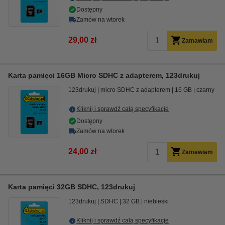
Dostępny
Zamów na wtorek
29,00 zł
Zamawiam
Karta pamięci 16GB Micro SDHC z adapterem, 123drukuj
123drukuj
micro SDHC z adapterem
16 GB
czarny
Kliknij i sprawdź całą specyfikacje
Dostępny
Zamów na wtorek
24,00 zł
Zamawiam
Karta pamięci 32GB SDHC, 123drukuj
123drukuj
SDHC
32 GB
niebieski
Kliknij i sprawdź całą specyfikacje