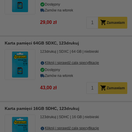
Dostępny
Zamów na wtorek
29,00 zł
Zamawiam
Karta pamięci 64GB SDXC, 123drukuj
123drukuj
SDXC
64 GB
niebieski
Kliknij i sprawdź całą specyfikacje
Dostępny
Zamów na wtorek
43,00 zł
Zamawiam
Karta pamięci 16GB SDHC, 123drukuj
123drukuj
SDHC
16 GB
niebieski
Kliknij i sprawdź całą specyfikacje