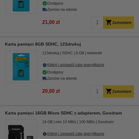
Dostępny
Zamów na wtorek
21,00 zł
Zamawiam
Karta pamięci 8GB SDHC, 123drukuj
123drukuj
SDHC
8 GB
niebieski
Kliknij i sprawdź całą specyfikacje
Dostępny
Zamów na wtorek
20,00 zł
Zamawiam
Karta pamięci 16GB Micro SDHC z adapterem, Goodram
16 GB
min 10 MB/s
100 MB/s
Goodram
Kliknij i sprawdź całą specyfikacje