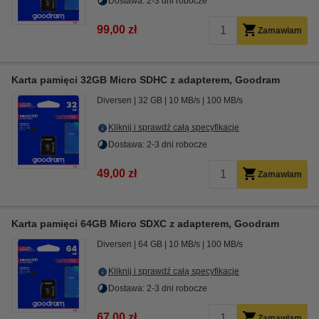
Dostawa: 2-3 dni robocze
99,00 zł
Zamawiam
Karta pamięci 32GB Micro SDHC z adapterem, Goodram
Diversen
32 GB
10 MB/s
100 MB/s
Kliknij i sprawdź całą specyfikacje
Dostawa: 2-3 dni robocze
49,00 zł
Zamawiam
Karta pamięci 64GB Micro SDXC z adapterem, Goodram
Diversen
64 GB
10 MB/s
100 MB/s
Kliknij i sprawdź całą specyfikacje
Dostawa: 2-3 dni robocze
67,00 zł
Zamawiam