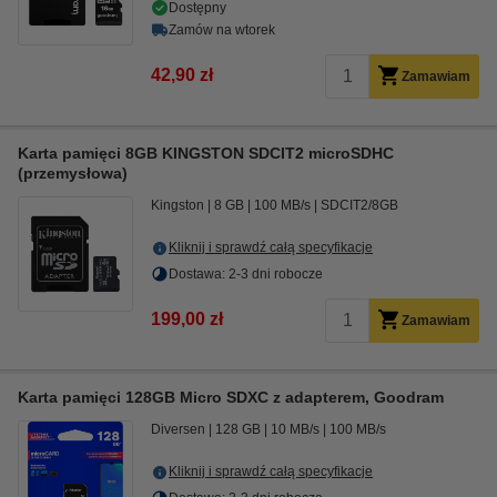
Dostępny
Zamów na wtorek
42,90 zł
Zamawiam
Karta pamięci 8GB KINGSTON SDCIT2 microSDHC
(przemysłowa)
Kingston
8 GB
100 MB/s
SDCIT2/8GB
Kliknij i sprawdź całą specyfikacje
Dostawa: 2-3 dni robocze
199,00 zł
Zamawiam
Karta pamięci 128GB Micro SDXC z adapterem, Goodram
Diversen
128 GB
10 MB/s
100 MB/s
Kliknij i sprawdź całą specyfikacje