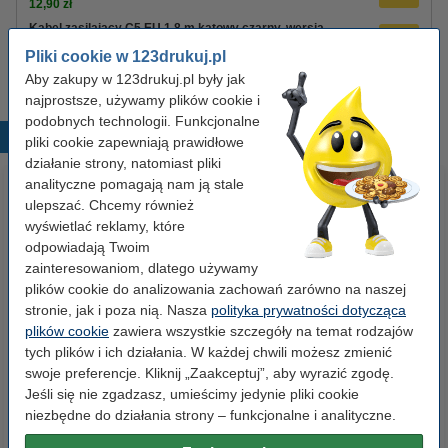
12,90 zł
Kabel zasilający C5 EU 1,8 m kątowy czarny, wersja
123drukuj
Pliki cookie w 123drukuj.pl
8,90 zł
Aby zakupy w 123drukuj.pl były jak
najprostsze, używamy plików cookie i
podobnych technologii. Funkcjonalne
Popularne produkty
pliki cookie zapewniają prawidłowe
działanie strony, natomiast pliki
analityczne pomagają nam ją stale
ulepszać. Chcemy również
wyświetlać reklamy, które
odpowiadają Twoim
zainteresowaniom, dlatego używamy
plików cookie do analizowania zachowań zarówno na naszej
stronie, jak i poza nią. Nasza
polityka prywatności dotycząca
Pojemnik na dokumenty (5
Taśma pakowa przeźroczysta
plików cookie
zawiera wszystkie szczegóły na temat rodzajów
szuflad), 123drukuj
50 mm x 66 m (3 sztuki),
tych plików i ich działania. W każdej chwili możesz zmienić
123drukuj
swoje preferencje. Kliknij „Zaakceptuj”, aby wyrazić zgodę.
Jeśli się nie zgadzasz, umieścimy jedynie pliki cookie
99,00 zł
24,90 zł
z VAT
z VAT
niezbędne do działania strony – funkcjonalne i analityczne.