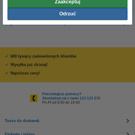
Zaakceptuj
Odrzuć
600 tysięcy zadowolonych klientów
Wysyłka już dzisiaj!
Najniższe ceny!
Potrzebujesz pomocy?
Skontaktuj się z nami 123 123 270
Pn-Pt od 8:00 do 16:00
Tusze do drukarek
Etykiety i taśmy