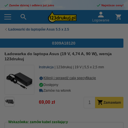
Zamów dzisiaj i odbierz już jutro
Najniższe ceny!
Logowanie
Ładowarki do laptopów Asus 5.5 x 2.5
0309A18120
Ładowarka do laptopa Asus (19 V, 4,74 A, 90 W), wersja
123drukuj
Instrukcja
123drukuj
19 V
5,5 x 2,5 mm
Kliknij i sprawdź całą specyfikacje
Dostępny
Zamów na wtorek
69,00 zł
Zamawiam
Wskazówka: zamów kabel zasilający