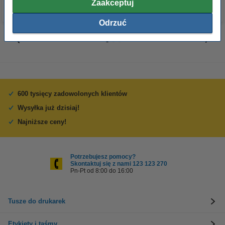
Zaakceptuj
Odrzuć
600 tysięcy zadowolonych klientów
Wysyłka już dzisiaj!
Najniższe ceny!
Potrzebujesz pomocy?
Skontaktuj się z nami 123 123 270
Pn-Pt od 8:00 do 16:00
Tusze do drukarek
Etykiety i taśmy