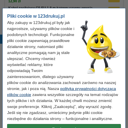
12,90 zł
Kabel zasilający C5 EU 1,8 m kątowy czarny, wersja
123drukuj
Pliki cookie w 123drukuj.pl
8,90 zł
Aby zakupy w 123drukuj.pl były jak
najprostsze, używamy plików cookie i
podobnych technologii. Funkcjonalne
Popularne produkty
pliki cookie zapewniają prawidłowe
działanie strony, natomiast pliki
analityczne pomagają nam ją stale
ulepszać. Chcemy również
wyświetlać reklamy, które
odpowiadają Twoim
zainteresowaniom, dlatego używamy
plików cookie do analizowania zachowań zarówno na naszej
stronie, jak i poza nią. Nasza
polityka prywatności dotycząca
Etykiety wysyłkowe A6 (105 x
Spinacze biurowe 33 mm
plików cookie
zawiera wszystkie szczegóły na temat rodzajów
148 mm), 100 etykiet, 123drukuj
okrągłe (100 sztuk), 123drukuj
tych plików i ich działania. W każdej chwili możesz zmienić
swoje preferencje. Kliknij „Zaakceptuj”, aby wyrazić zgodę.
Jeśli się nie zgadzasz, umieścimy jedynie pliki cookie
14,90 zł
2,90 zł
z VAT
z VAT
niezbędne do działania strony – funkcjonalne i analityczne.