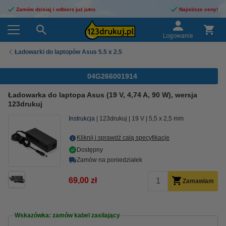
Zamów dzisiaj i odbierz już jutro
Najniższe ceny!
Logowanie
Ładowarki do laptopów Asus 5.5 x 2.5
04G266001914
Ładowarka do laptopa Asus (19 V, 4,74 A, 90 W), wersja
123drukuj
Instrukcja
123drukuj
19 V
5,5 x 2,5 mm
Kliknij i sprawdź całą specyfikacje
Dostępny
Zamów na poniedziałek
69,00 zł
Zamawiam
Wskazówka: zamów kabel zasilający