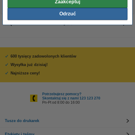
Zaakceptuj
Odrzuć
600 tysięcy zadowolonych klientów
Wysyłka już dzisiaj!
Najniższe ceny!
Potrzebujesz pomocy?
Skontaktuj się z nami 123 123 270
Pn-Pt od 8:00 do 16:00
Tusze do drukarek
Etykiety i taśmy