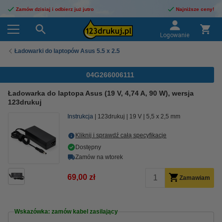
Zamów dzisiaj i odbierz już jutro
Najniższe ceny!
Logowanie
Ładowarki do laptopów Asus 5.5 x 2.5
04G266006111
Ładowarka do laptopa Asus (19 V, 4,74 A, 90 W), wersja
123drukuj
Instrukcja
123drukuj
19 V
5,5 x 2,5 mm
Kliknij i sprawdź całą specyfikacje
Dostępny
Zamów na wtorek
69,00 zł
Zamawiam
Wskazówka: zamów kabel zasilający