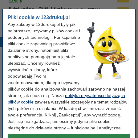
12,90 zł
Kabel zasilający C5 EU 1,8 m kątowy czarny, wersja
123drukuj
Pliki cookie w 123drukuj.pl
8,90 zł
Aby zakupy w 123drukuj.pl były jak
najprostsze, używamy plików cookie i
podobnych technologii. Funkcjonalne
Popularne produkty
pliki cookie zapewniają prawidłowe
działanie strony, natomiast pliki
analityczne pomagają nam ją stale
ulepszać. Chcemy również
wyświetlać reklamy, które
odpowiadają Twoim
zainteresowaniom, dlatego używamy
plików cookie do analizowania zachowań zarówno na naszej
stronie, jak i poza nią. Nasza
polityka prywatności dotycząca
Etykiety wysyłkowe A6 (105 x
Spinacze biurowe 33 mm
plików cookie
zawiera wszystkie szczegóły na temat rodzajów
148 mm), 100 etykiet, 123drukuj
okrągłe (100 sztuk), 123drukuj
tych plików i ich działania. W każdej chwili możesz zmienić
swoje preferencje. Kliknij „Zaakceptuj”, aby wyrazić zgodę.
Jeśli się nie zgadzasz, umieścimy jedynie pliki cookie
14,90 zł
2,90 zł
z VAT
z VAT
niezbędne do działania strony – funkcjonalne i analityczne.