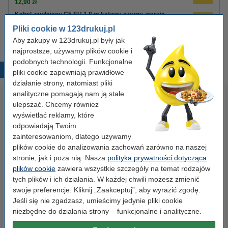
12,90 zł
Kabel zasilający C5 EU 1,8 m kątowy czarny, wersja
123drukuj
Pliki cookie w 123drukuj.pl
8,90 zł
Aby zakupy w 123drukuj.pl były jak
najprostsze, używamy plików cookie i
podobnych technologii. Funkcjonalne
Popularne produkty
pliki cookie zapewniają prawidłowe
działanie strony, natomiast pliki
analityczne pomagają nam ją stale
ulepszać. Chcemy również
wyświetlać reklamy, które
odpowiadają Twoim
zainteresowaniom, dlatego używamy
plików cookie do analizowania zachowań zarówno na naszej
stronie, jak i poza nią. Nasza
polityka prywatności dotycząca
Spinacze biurowe 33 mm
Segregator A4 plastikowy
plików cookie
zawiera wszystkie szczegóły na temat rodzajów
okrągłe (100 sztuk), 123drukuj
niebieski 80 mm, 123drukuj
tych plików i ich działania. W każdej chwili możesz zmienić
swoje preferencje. Kliknij „Zaakceptuj”, aby wyrazić zgodę.
Jeśli się nie zgadzasz, umieścimy jedynie pliki cookie
2,90 zł
9,90 zł
z VAT
z VAT
niezbędne do działania strony – funkcjonalne i analityczne.