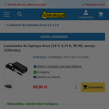
Zamów dzisiaj i odbierz już jutro
Najniższe ceny!
Logowanie
Ładowarki do laptopów Asus 5.5 x 2.5
0A001-00060900
Ładowarka do laptopa Asus (19 V, 4,74 A, 90 W), wersja
123drukuj
Instrukcja
123drukuj
19 V
5,5 x 2,5 mm
Kliknij i sprawdź całą specyfikacje
Dostępny
Zamów na wtorek
69,00 zł
Zamawiam
Wskazówka: zamów kabel zasilający