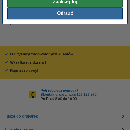
Zaakceptuj
Odrzuć
600 tysięcy zadowolonych klientów
Wysyłka już dzisiaj!
Najniższe ceny!
Potrzebujesz pomocy?
Skontaktuj się z nami 123 123 270
Pn-Pt od 8:00 do 16:00
Tusze do drukarek
Etykiety i taśmy