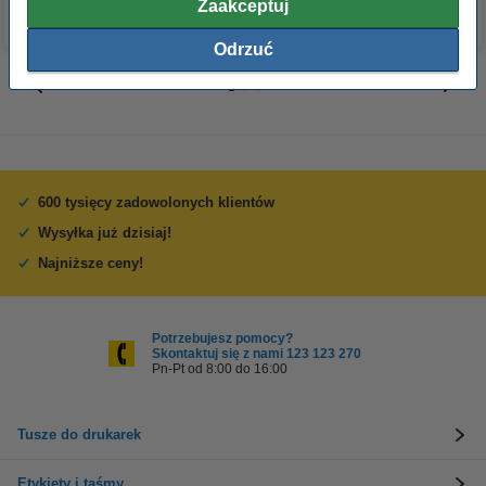
Zaakceptuj
Odrzuć
600 tysięcy zadowolonych klientów
Wysyłka już dzisiaj!
Najniższe ceny!
Potrzebujesz pomocy?
Skontaktuj się z nami 123 123 270
Pn-Pt od 8:00 do 16:00
Tusze do drukarek
Etykiety i taśmy