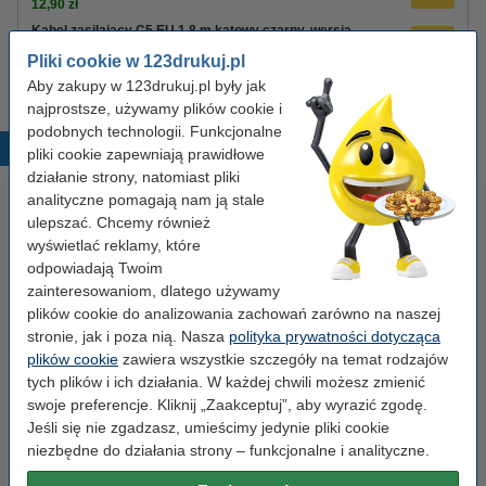
12,90 zł
Kabel zasilający C5 EU 1,8 m kątowy czarny, wersja
123drukuj
Pliki cookie w 123drukuj.pl
8,90 zł
Aby zakupy w 123drukuj.pl były jak
najprostsze, używamy plików cookie i
podobnych technologii. Funkcjonalne
Popularne produkty
pliki cookie zapewniają prawidłowe
działanie strony, natomiast pliki
analityczne pomagają nam ją stale
ulepszać. Chcemy również
wyświetlać reklamy, które
odpowiadają Twoim
zainteresowaniom, dlatego używamy
plików cookie do analizowania zachowań zarówno na naszej
stronie, jak i poza nią. Nasza
polityka prywatności dotycząca
Zestaw 4x marker do tablic
Segregator A4 plastikowy
plików cookie
zawiera wszystkie szczegóły na temat rodzajów
suchościeralnych (okrągła
niebieski 80 mm, 123drukuj
tych plików i ich działania. W każdej chwili możesz zmienić
końcówka 2,5 mm) 123drukuj
swoje preferencje. Kliknij „Zaakceptuj”, aby wyrazić zgodę.
Jeśli się nie zgadzasz, umieścimy jedynie pliki cookie
19,90 zł
9,90 zł
z VAT
z VAT
niezbędne do działania strony – funkcjonalne i analityczne.