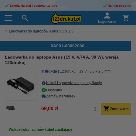
Zamów dzisiaj i odbierz już jutro
Najniższe ceny!
Logowanie
Ładowarki do laptopów Asus 5.5 x 2.5
0A001-00062000
Ładowarka do laptopa Asus (19 V, 4,74 A, 90 W), wersja
123drukuj
Instrukcja
123drukuj
19 V
5,5 x 2,5 mm
Kliknij i sprawdź całą specyfikacje
Dostępny
Zamów na wtorek
69,00 zł
Zamawiam
Wskazówka: zamów kabel zasilający