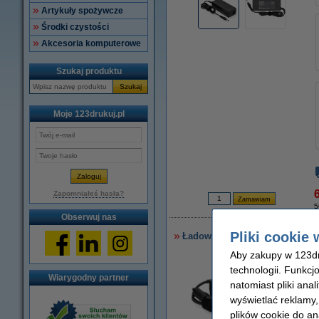
Artykuły spożywcze
Środki czystości
Akcesoria komputerowe
Szukaj produktu
Szukaj
Moje 123drukuj.pl
6
Zapomniałeś hasła?
5
Obserwuj nas
Pliki cookie 
Ładowarka do laptopa Asus (19 
Aby zakupy w 123dru
technologii. Funkcj
Wiarygodny partner
natomiast pliki ana
wyświetlać reklamy
plików cookie do an