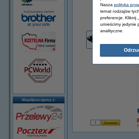
Nasza
polityka pry
temat rodzajów tych
preferencje. Kliknij
powiększ
umieścimy jedynie p
analityczne.
Odrzu
Współpracujemy z:
8
7