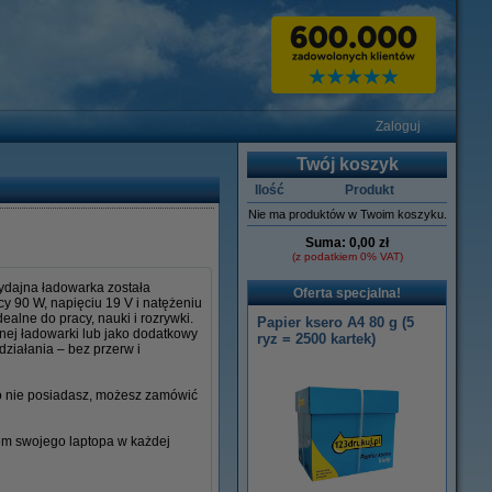
Zaloguj
Twój koszyk
Ilość
Produkt
Nie ma produktów w Twoim koszyku.
Suma:
0,00 zł
(z podatkiem 0% VAT)
ydajna ładowarka została
Oferta specjalna!
y 90 W, napięciu 19 V i natężeniu
ealne do pracy, nauki i rozrywki.
Papier ksero A4 80 g (5
lnej ładowarki lub jako dodatkowy
ryz = 2500 kartek)
działania – bez przerw i
go nie posiadasz, możesz zamówić
iem swojego laptopa w każdej