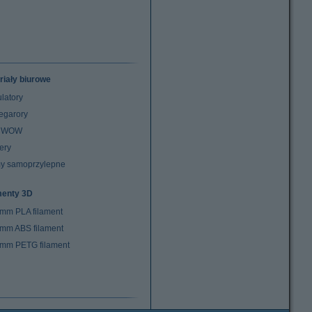
riały biurowe
latory
egarory
z WOW
ery
y samoprzylepne
menty 3D
 mm PLA filament
 mm ABS filament
 mm PETG filament