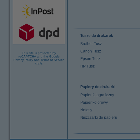
Tusze do drukarek
Brother Tusz
Canon Tusz
This site is protected by
reCAPTCHA and the Google
Epson Tusz
Privacy Policy
and
Terms of Service
apply.
HP Tusz
Papiery do drukarki
Papier fotograficzny
Papier kolorowy
Notesy
Niszczarki do papieru