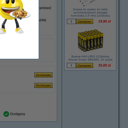
go nie posiadasz, możesz zamówić
Zestaw 4x marker do tablic
suchościeralnych (okrągła
końcówka 2,5 mm) 123drukuj
niem swojego laptopa w każdej
19,90 zł
łu:
ADR00241
6.32 A
120 Hz W
Baterie AAA LR03 123drukuj
Xtreme Power MN2400, 24 sztuki
35,00 zł
Dostępny