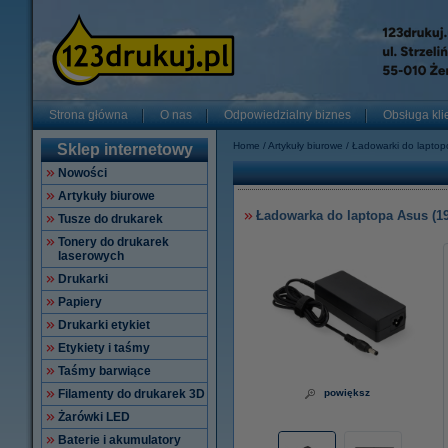
Strona główna
O nas
Odpowiedzialny biznes
Obsługa kli
Home
Artykuły biurowe
Ładowarki do lapto
Sklep internetowy
Nowości
Artykuły biurowe
Ładowarka do laptopa Asus (19 
Tusze do drukarek
Tonery do drukarek
laserowych
Drukarki
Papiery
Drukarki etykiet
Etykiety i taśmy
Taśmy barwiące
Filamenty do drukarek 3D
powiększ
Żarówki LED
Baterie i akumulatory