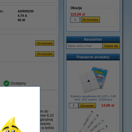
Okazja
łu:
ADR00230
110,00 zł
4.74 A
90 W
Newsletter
Popularne produkty
Dostępny
Etykiety wysyłkowe A6 (105 x 148
mm), 100 etykiet, 123drukuj
14,90 zł
aprojektowanemu specjalnie do
W, napięcie 19 V i natężenie 6,32
dealny jako zamiennik oryginalnej
bezpieczne i stabilne ładowanie,
i z łatwością zmieści się w torbie