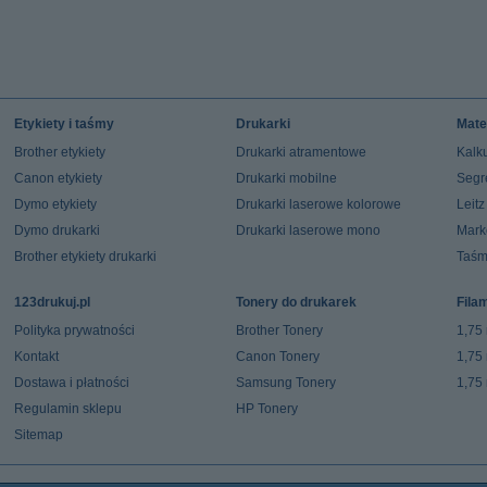
Etykiety i taśmy
Drukarki
Mate
Brother etykiety
Drukarki atramentowe
Kalku
Canon etykiety
Drukarki mobilne
Segr
Dymo etykiety
Drukarki laserowe kolorowe
Leit
Dymo drukarki
Drukarki laserowe mono
Mark
Brother etykiety drukarki
Taśm
123drukuj.pl
Tonery do drukarek
Fila
Polityka prywatności
Brother Tonery
1,75
Kontakt
Canon Tonery
1,75
Dostawa i płatności
Samsung Tonery
1,75
Regulamin sklepu
HP Tonery
Sitemap