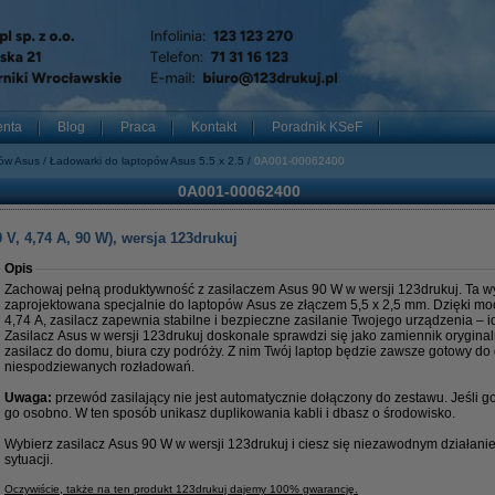
enta
Blog
Praca
Kontakt
Poradnik KSeF
pów Asus
Ładowarki do laptopów Asus 5.5 x 2.5
0A001-00062400
0A001-00062400
V, 4,74 A, 90 W), wersja 123drukuj
Opis
Zachowaj pełną produktywność z zasilaczem Asus 90 W w wersji 123drukuj. Ta w
zaprojektowana specjalnie do laptopów Asus ze złączem 5,5 x 2,5 mm. Dzięki moc
4,74 A, zasilacz zapewnia stabilne i bezpieczne zasilanie Twojego urządzenia – id
Zasilacz Asus w wersji 123drukuj doskonale sprawdzi się jako zamiennik orygina
zasilacz do domu, biura czy podróży. Z nim Twój laptop będzie zawsze gotowy do 
niespodziewanych rozładowań.
Uwaga:
przewód zasilający nie jest automatycznie dołączony do zestawu. Jeśli 
go osobno. W ten sposób unikasz duplikowania kabli i dbasz o środowisko.
Wybierz zasilacz Asus 90 W w wersji 123drukuj i ciesz się niezawodnym działan
sytuacji.
Oczywiście, także na ten produkt 123drukuj dajemy 100% gwarancję.