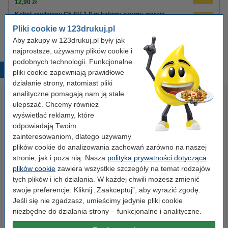
12,90 zł
Kabel zasilający C5 EU 1,8 m kątowy czarny, wersja
123drukuj
Pliki cookie w 123drukuj.pl
8,90 zł
Aby zakupy w 123drukuj.pl były jak
najprostsze, używamy plików cookie i
podobnych technologii. Funkcjonalne
Popularne produkty
pliki cookie zapewniają prawidłowe
działanie strony, natomiast pliki
analityczne pomagają nam ją stale
ulepszać. Chcemy również
wyświetlać reklamy, które
odpowiadają Twoim
zainteresowaniom, dlatego używamy
plików cookie do analizowania zachowań zarówno na naszej
stronie, jak i poza nią. Nasza
polityka prywatności dotycząca
Zestaw 4x marker do tablic
Papier fotograficzny
plików cookie
zawiera wszystkie szczegóły na temat rodzajów
suchościeralnych (okrągła
samoprzylepny, błyszczący A4
tych plików i ich działania. W każdej chwili możesz zmienić
końcówka 2,5 mm) 123drukuj
(10 naklejek), 123drukuj
swoje preferencje. Kliknij „Zaakceptuj”, aby wyrazić zgodę.
Jeśli się nie zgadzasz, umieścimy jedynie pliki cookie
19,90 zł
9,90 zł
z VAT
z VAT
niezbędne do działania strony – funkcjonalne i analityczne.