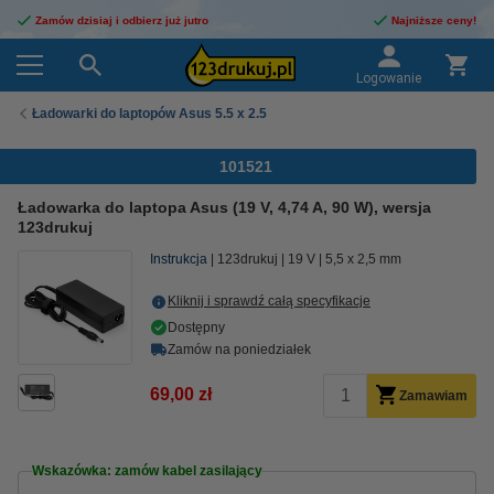
Zamów dzisiaj i odbierz już jutro
Najniższe ceny!
Logowanie
Ładowarki do laptopów Asus 5.5 x 2.5
101521
Ładowarka do laptopa Asus (19 V, 4,74 A, 90 W), wersja
123drukuj
Instrukcja
123drukuj
19 V
5,5 x 2,5 mm
Kliknij i sprawdź całą specyfikacje
Dostępny
Zamów na poniedziałek
69,00 zł
Zamawiam
Wskazówka: zamów kabel zasilający