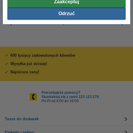
Zaakceptuj
Odrzuć
600 tysięcy zadowolonych klientów
Wysyłka już dzisiaj!
Najniższe ceny!
Potrzebujesz pomocy?
Skontaktuj się z nami 123 123 270
Pn-Pt od 8:00 do 16:00
Tusze do drukarek
Etykiety i taśmy