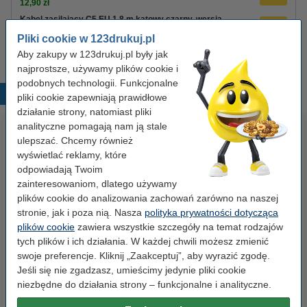
12,90 zł
Kabel zasilający C5 EU 1,8 m kątowy czarny, wersja
123drukuj
Pliki cookie w 123drukuj.pl
8,90 zł
Aby zakupy w 123drukuj.pl były jak
najprostsze, używamy plików cookie i
podobnych technologii. Funkcjonalne
Popularne produkty
pliki cookie zapewniają prawidłowe
działanie strony, natomiast pliki
analityczne pomagają nam ją stale
ulepszać. Chcemy również
wyświetlać reklamy, które
odpowiadają Twoim
zainteresowaniom, dlatego używamy
plików cookie do analizowania zachowań zarówno na naszej
stronie, jak i poza nią. Nasza
polityka prywatności dotycząca
Spinacze biurowe 33 mm
Segregator A4 plastikowy
plików cookie
zawiera wszystkie szczegóły na temat rodzajów
okrągłe (100 sztuk), 123drukuj
niebieski 80 mm, 123drukuj
tych plików i ich działania. W każdej chwili możesz zmienić
swoje preferencje. Kliknij „Zaakceptuj”, aby wyrazić zgodę.
Jeśli się nie zgadzasz, umieścimy jedynie pliki cookie
2,90 zł
9,90 zł
z VAT
z VAT
niezbędne do działania strony – funkcjonalne i analityczne.