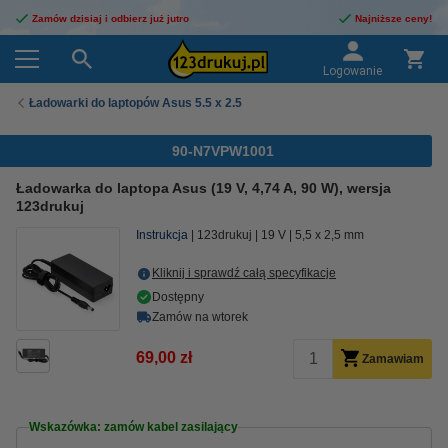
Zamów dzisiaj i odbierz już jutro
Najniższe ceny!
Logowanie
Ładowarki do laptopów Asus 5.5 x 2.5
90-N7VPW1001
Ładowarka do laptopa Asus (19 V, 4,74 A, 90 W), wersja
123drukuj
Instrukcja
123drukuj
19 V
5,5 x 2,5 mm
Kliknij i sprawdź całą specyfikacje
Dostępny
Zamów na wtorek
69,00 zł
Zamawiam
Wskazówka: zamów kabel zasilający