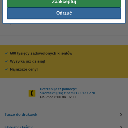
Zaakceptuj
Odrzuć
600 tysięcy zadowolonych klientów
Wysyłka już dzisiaj!
Najniższe ceny!
Potrzebujesz pomocy?
Skontaktuj się z nami 123 123 270
Pn-Pt od 8:00 do 16:00
Tusze do drukarek
Etykiety i taśmy