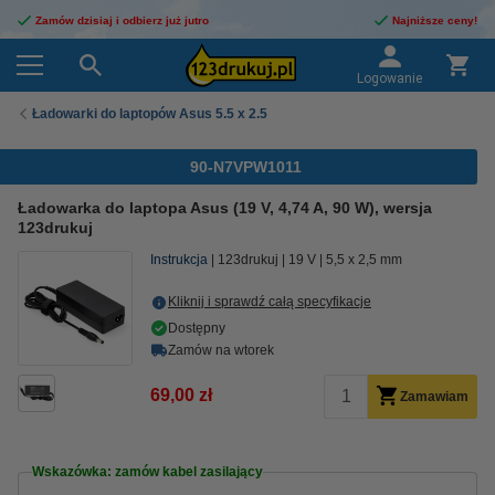
Zamów dzisiaj i odbierz już jutro
Najniższe ceny!
Logowanie
Ładowarki do laptopów Asus 5.5 x 2.5
90-N7VPW1011
Ładowarka do laptopa Asus (19 V, 4,74 A, 90 W), wersja
123drukuj
Instrukcja
123drukuj
19 V
5,5 x 2,5 mm
Kliknij i sprawdź całą specyfikacje
Dostępny
Zamów na wtorek
69,00 zł
Zamawiam
Wskazówka: zamów kabel zasilający