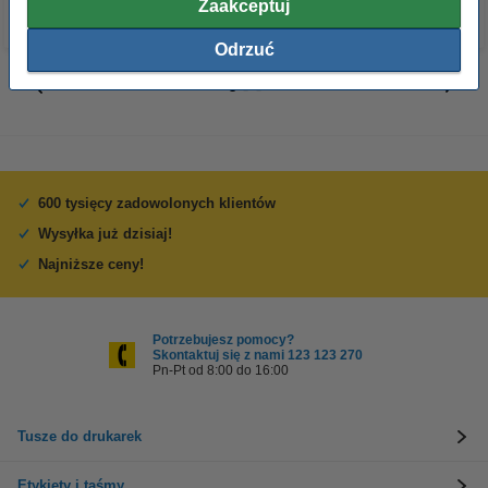
Zaakceptuj
Odrzuć
600 tysięcy zadowolonych klientów
Wysyłka już dzisiaj!
Najniższe ceny!
Potrzebujesz pomocy?
Skontaktuj się z nami 123 123 270
Pn-Pt od 8:00 do 16:00
Tusze do drukarek
Etykiety i taśmy