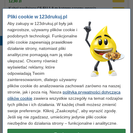
12,90 zł
Kabel zasilający C5 EU 1,8 m kątowy czarny, wersja
123drukuj
Pliki cookie w 123drukuj.pl
8,90 zł
Aby zakupy w 123drukuj.pl były jak
najprostsze, używamy plików cookie i
podobnych technologii. Funkcjonalne
Popularne produkty
pliki cookie zapewniają prawidłowe
działanie strony, natomiast pliki
analityczne pomagają nam ją stale
ulepszać. Chcemy również
wyświetlać reklamy, które
odpowiadają Twoim
zainteresowaniom, dlatego używamy
plików cookie do analizowania zachowań zarówno na naszej
stronie, jak i poza nią. Nasza
polityka prywatności dotycząca
Etykiety wysyłkowe A6 (105 x
Baterie AAA LR03 123drukuj
plików cookie
zawiera wszystkie szczegóły na temat rodzajów
148 mm), 100 etykiet, 123drukuj
Xtreme Power MN2400, 24
tych plików i ich działania. W każdej chwili możesz zmienić
sztuki
swoje preferencje. Kliknij „Zaakceptuj”, aby wyrazić zgodę.
Jeśli się nie zgadzasz, umieścimy jedynie pliki cookie
14,90 zł
35,00 zł
z VAT
z VAT
niezbędne do działania strony – funkcjonalne i analityczne.