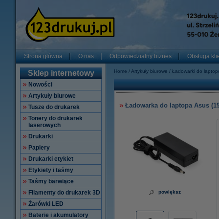
Strona główna
O nas
Odpowiedzialny biznes
Obsługa kli
Home
Artykuły biurowe
Ładowarki do lapto
Sklep internetowy
Nowości
Artykuły biurowe
Ładowarka do laptopa Asus (19 
Tusze do drukarek
Tonery do drukarek
laserowych
Drukarki
Papiery
Drukarki etykiet
Etykiety i taśmy
Taśmy barwiące
Filamenty do drukarek 3D
powiększ
Żarówki LED
Baterie i akumulatory