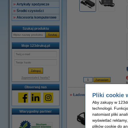
Artykuły spożywcze
Środki czystości
Akcesoria komputerowe
Szukaj produktu
Szukaj
Moje 123drukuj.pl
6
Zapomniałeś hasła?
5
Obserwuj nas
Pliki cookie 
Ładowarka do laptopa Asus (19 
Aby zakupy w 123dru
technologii. Funkcj
Wiarygodny partner
natomiast pliki ana
wyświetlać reklamy
plików cookie do an