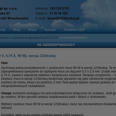
enta
Blog
Praca
Kontakt
Poradnik KSeF
pów Asus
Ładowarki do laptopów Asus 5.5 x 2.5
90-XB05N0PW00040Y
90-XB05N0PW00040Y
V, 4,74 A, 90 W), wersja 123drukuj
Opis
Zachowaj pełną produktywność z zasilaczem Asus 90 W w wersji 123drukuj. Ta w
zaprojektowana specjalnie do laptopów Asus ze złączem 5,5 x 2,5 mm. Dzięki moc
4,74 A, zasilacz zapewnia stabilne i bezpieczne zasilanie Twojego urządzenia – id
Zasilacz Asus w wersji 123drukuj doskonale sprawdzi się jako zamiennik orygina
zasilacz do domu, biura czy podróży. Z nim Twój laptop będzie zawsze gotowy do 
niespodziewanych rozładowań.
Uwaga:
przewód zasilający nie jest automatycznie dołączony do zestawu. Jeśli 
go osobno. W ten sposób unikasz duplikowania kabli i dbasz o środowisko.
Wybierz zasilacz Asus 90 W w wersji 123drukuj i ciesz się niezawodnym działan
sytuacji.
Oczywiście, także na ten produkt 123drukuj dajemy 100% gwarancję.