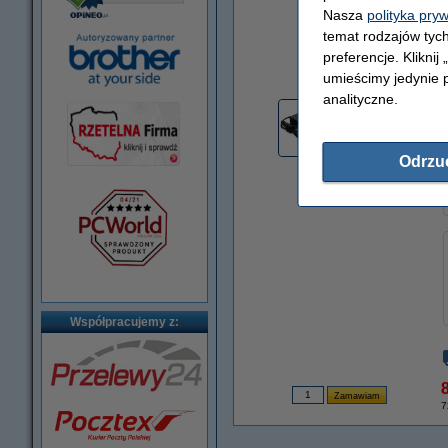
Nasza
polityka pry
temat rodzajów tych
preferencje. Kliknij
powiększ
umieścimy jedynie p
analityczne.
Odrzu
Współpracujemy z:
8
7