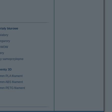
riały biurowe
latory
egarory
z WOW
ery
y samoprzylepne
menty 3D
 mm PLA filament
 mm ABS filament
 mm PETG filament