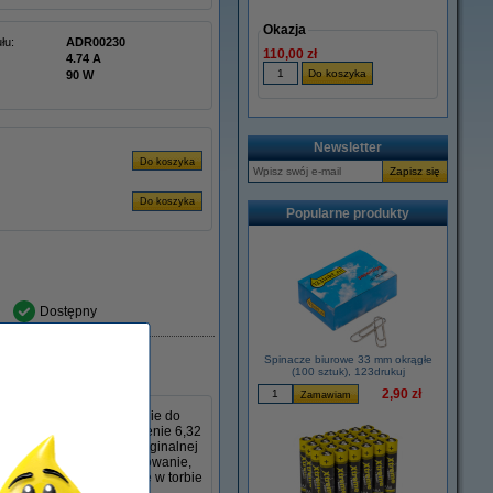
Okazja
łu:
ADR00230
110,00 zł
4.74 A
90 W
Newsletter
Popularne produkty
Dostępny
Spinacze biurowe 33 mm okrągłe
(100 sztuk), 123drukuj
2,90 zł
aprojektowanemu specjalnie do
W, napięcie 19 V i natężenie 6,32
dealny jako zamiennik oryginalnej
bezpieczne i stabilne ładowanie,
i z łatwością zmieści się w torbie