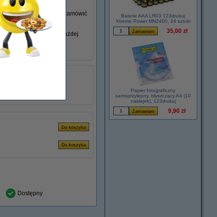
go nie posiadasz, możesz zamówić
Baterie AAA LR03 123drukuj
Xtreme Power MN2400, 24 sztuki
35,00 zł
niem swojego laptopa w każdej
łu:
ADR00241
6.32 A
120 Hz W
Papier fotograficzny
samoprzylepny, błyszczący A4 (10
naklejek), 123drukuj
9,90 zł
Dostępny