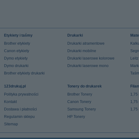
Etykiety i taśmy
Drukarki
Mate
Brother etykiety
Drukarki atramentowe
Kalku
Canon etykiety
Drukarki mobilne
Segr
Dymo etykiety
Drukarki laserowe kolorowe
Leit
Dymo drukarki
Drukarki laserowe mono
Mark
Brother etykiety drukarki
Taśm
123drukuj.pl
Tonery do drukarek
Fila
Polityka prywatności
Brother Tonery
1,75
Kontakt
Canon Tonery
1,75
Dostawa i płatności
Samsung Tonery
1,75
Regulamin sklepu
HP Tonery
Sitemap