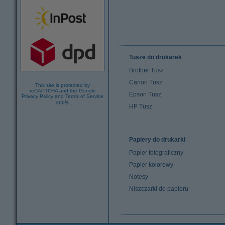
Tusze do drukarek
Brother Tusz
Canon Tusz
This site is protected by
reCAPTCHA and the Google
Epson Tusz
Privacy Policy
and
Terms of Service
apply.
HP Tusz
Papiery do drukarki
Papier fotograficzny
Papier kolorowy
Notesy
Niszczarki do papieru