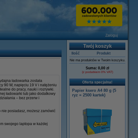
Zaloguj
Twój koszyk
Ilość
Produkt
Nie ma produktów w Twoim koszyku.
Suma:
0,00 zł
(z podatkiem 0% VAT)
ydajna ładowarka została
Oferta specjalna!
y 90 W, napięciu 19 V i natężeniu
ealne do pracy, nauki i rozrywki.
Papier ksero A4 80 g (5
lnej ładowarki lub jako dodatkowy
ryz = 2500 kartek)
działania – bez przerw i
go nie posiadasz, możesz zamówić
iem swojego laptopa w każdej