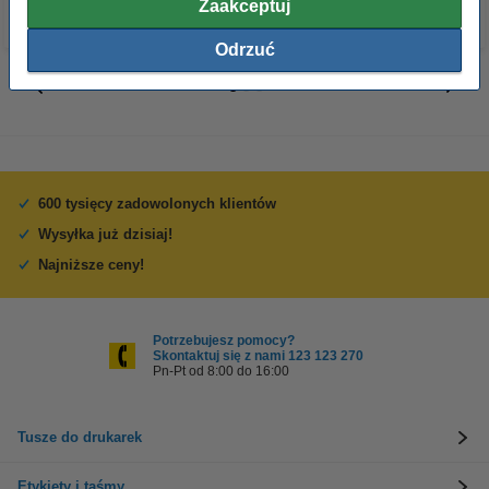
Zaakceptuj
Odrzuć
600 tysięcy zadowolonych klientów
Wysyłka już dzisiaj!
Najniższe ceny!
Potrzebujesz pomocy?
Skontaktuj się z nami 123 123 270
Pn-Pt od 8:00 do 16:00
Tusze do drukarek
Etykiety i taśmy