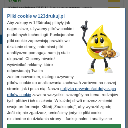
12,90 zł
Kabel zasilający C5 EU 1,8 m kątowy czarny, wersja
123drukuj
Pliki cookie w 123drukuj.pl
8,90 zł
Aby zakupy w 123drukuj.pl były jak
najprostsze, używamy plików cookie i
podobnych technologii. Funkcjonalne
Popularne produkty
pliki cookie zapewniają prawidłowe
działanie strony, natomiast pliki
analityczne pomagają nam ją stale
ulepszać. Chcemy również
wyświetlać reklamy, które
odpowiadają Twoim
zainteresowaniom, dlatego używamy
plików cookie do analizowania zachowań zarówno na naszej
stronie, jak i poza nią. Nasza
polityka prywatności dotycząca
Etykiety wysyłkowe A6 (105 x
Zestaw 4x marker do tablic
plików cookie
zawiera wszystkie szczegóły na temat rodzajów
148 mm), 100 etykiet, 123drukuj
suchościeralnych (okrągła
tych plików i ich działania. W każdej chwili możesz zmienić
końcówka 2,5 mm) 123drukuj
swoje preferencje. Kliknij „Zaakceptuj”, aby wyrazić zgodę.
Jeśli się nie zgadzasz, umieścimy jedynie pliki cookie
14,90 zł
19,90 zł
z VAT
z VAT
niezbędne do działania strony – funkcjonalne i analityczne.