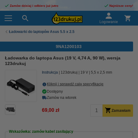
Zamów dzisiaj i odbierz już jutro
Najniższe ceny!
Logowanie
Ładowarki do laptopów Asus 5.5 x 2.5
9NA1200103
Ładowarka do laptopa Asus (19 V, 4,74 A, 90 W), wersja
123drukuj
Instrukcja
123drukuj
19 V
5,5 x 2,5 mm
Kliknij i sprawdź całą specyfikacje
Dostępny
Zamów na wtorek
69,00 zł
Zamawiam
Wskazówka: zamów kabel zasilający