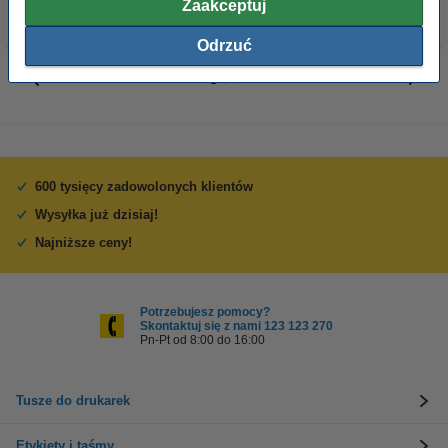
Zaakceptuj
Odrzuć
600 tysięcy zadowolonych klientów
Wysyłka już dzisiaj!
Najniższe ceny!
Potrzebujesz pomocy?
Skontaktuj się z nami 123 123 270
Pn-Pt od 8:00 do 16:00
Tusze do drukarek
Etykiety i taśmy