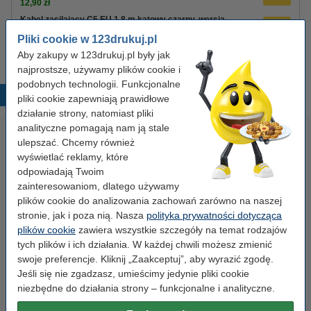
12,90 zł
Kabel zasilający C5 EU 1,8 m kątowy czarny, wersja
123drukuj
Pliki cookie w 123drukuj.pl
8,90 zł
Aby zakupy w 123drukuj.pl były jak
najprostsze, używamy plików cookie i
podobnych technologii. Funkcjonalne
Popularne produkty
pliki cookie zapewniają prawidłowe
działanie strony, natomiast pliki
analityczne pomagają nam ją stale
ulepszać. Chcemy również
wyświetlać reklamy, które
odpowiadają Twoim
zainteresowaniom, dlatego używamy
plików cookie do analizowania zachowań zarówno na naszej
stronie, jak i poza nią. Nasza
polityka prywatności dotycząca
Etykiety wysyłkowe A6 (105 x
Segregator A4 plastikowy
plików cookie
zawiera wszystkie szczegóły na temat rodzajów
148 mm), 100 etykiet, 123drukuj
niebieski 80 mm, 123drukuj
tych plików i ich działania. W każdej chwili możesz zmienić
swoje preferencje. Kliknij „Zaakceptuj”, aby wyrazić zgodę.
Jeśli się nie zgadzasz, umieścimy jedynie pliki cookie
14,90 zł
9,90 zł
z VAT
z VAT
niezbędne do działania strony – funkcjonalne i analityczne.