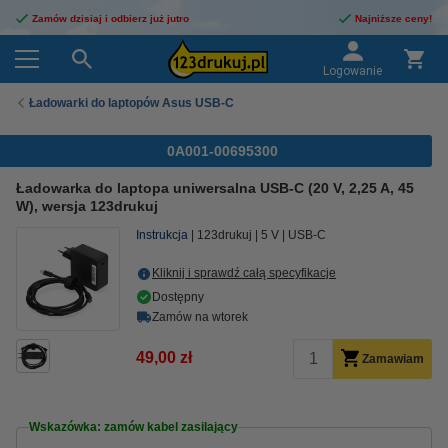
Zamów dzisiaj i odbierz już jutro
Najniższe ceny!
Logowanie
Ładowarki do laptopów Asus USB-C
0A001-00695300
Ładowarka do laptopa uniwersalna USB-C (20 V, 2,25 A, 45
W), wersja 123drukuj
Instrukcja
123drukuj
5 V
USB-C
Kliknij i sprawdź całą specyfikacje
Dostępny
Zamów na wtorek
49,00 zł
Zamawiam
Wskazówka: zamów kabel zasilający