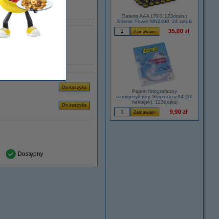
Baterie AAA LR03 123drukuj
Xtreme Power MN2400, 24 sztuki
35,00 zł
łu:
ADR00261
3.25 A
65 W
Papier fotograficzny
samoprzylepny, błyszczący A4 (10
naklejek), 123drukuj
9,90 zł
Dostępny