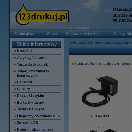
Strona główna
O nas
Odpowiedzialny biznes
Obsługa kli
Home
Artykuły biurowe
Ładowarki do lapto
Sklep internetowy
Nowości
Artykuły biurowe
Ładowarka do laptopa uniwersa
Tusze do drukarek
Tonery do drukarek
laserowych
Drukarki
Papiery
Drukarki etykiet
Etykiety i taśmy
Taśmy barwiące
Filamenty do drukarek 3D
powiększ
Żarówki LED
Baterie i akumulatory