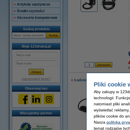
Artykuły spożywcze
Środki czystości
Akcesoria komputerowe
Szukaj produktu
Szukaj
Moje 123drukuj.pl
4
3
Zapomniałeś hasła?
Ładowarka do laptopa uniwersa
Pliki cookie 
Obserwuj nas
Aby zakupy w 123dru
technologii. Funkcj
natomiast pliki ana
wyświetlać reklamy
Wiarygodny partner
plików cookie do an
Nasza
polityka pry
temat rodzajów tych