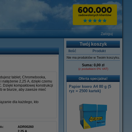
Zaloguj
Twój koszyk
Ilość
Produkt
Nie ma produktów w Twoim koszyku.
Suma:
0,00 zł
(z podatkiem 0% VAT)
dujesz tablet, Chromebooka,
Oferta specjalna!
 natężenie 2,25 A, dzięki czemu
 Dzięki kompaktowej konstrukcji
Papier ksero A4 80 g (5
b w biurze, aby zawsze mieć
ryz = 2500 kartek)
ązanie dla każdego, kto
łu:
ADR00260
2.25 A