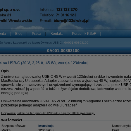
enta
Blog
Praca
Kontakt
Poradnik KSeF
pów Asus
Ładowarki do laptopów Asus USB-C
0A001-00893100
0A001-00893100
lna USB-C (20 V, 2,25 A, 45 W), wersja 123drukuj
Opis
Z uniwersalną ładowarką USB-C 45 W w wersji 123drukuj szybko i wygodnie nała
MacBooka czy Ultrabooka. Adapter zapewnia moc wyjściową 45 W, napięcie 20 V i
sprawdzi się z nowoczesnymi urządzeniami wymagającymi zasilania przez USB-C.
możesz zabrać ją w podróż, a także używać jako dodatkową ładowarkę w domu lu
energię pod ręką.
Uniwersalna ładowarka USB-C 45 W od 123drukuj to wygodne i bezpieczne rozwi
potrzebuje jednego adaptera do wielu urządzeń.
Oczywiście, także na ten produkt 123drukuj dajemy 100% gwarancję.
Właściwości
Bezpieczeństwo:
Instrukcja
Numer artyku
Marka:
123drukuj
Prąd: