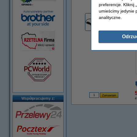
powiększ
preferencje. Kliknij
umieścimy jedynie p
analityczne.
Odrzu
5
Współpracujemy z:
4