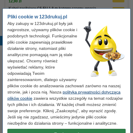
12,90 zł
Kabel zasilający C5 EU 1,8 m kątowy czarny, wersja
123drukuj
Pliki cookie w 123drukuj.pl
8,90 zł
Aby zakupy w 123drukuj.pl były jak
najprostsze, używamy plików cookie i
podobnych technologii. Funkcjonalne
Popularne produkty
pliki cookie zapewniają prawidłowe
działanie strony, natomiast pliki
analityczne pomagają nam ją stale
ulepszać. Chcemy również
wyświetlać reklamy, które
odpowiadają Twoim
zainteresowaniom, dlatego używamy
plików cookie do analizowania zachowań zarówno na naszej
stronie, jak i poza nią. Nasza
polityka prywatności dotycząca
Spinacze biurowe 33 mm
Zestaw 4x marker do tablic
plików cookie
zawiera wszystkie szczegóły na temat rodzajów
okrągłe (100 sztuk), 123drukuj
suchościeralnych (okrągła
tych plików i ich działania. W każdej chwili możesz zmienić
końcówka 2,5 mm) 123drukuj
swoje preferencje. Kliknij „Zaakceptuj”, aby wyrazić zgodę.
Jeśli się nie zgadzasz, umieścimy jedynie pliki cookie
2,90 zł
19,90 zł
z VAT
z VAT
niezbędne do działania strony – funkcjonalne i analityczne.