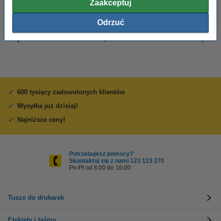
Zaakceptuj
Odrzuć
600 tysięcy zadowolonych klientów
Wysyłka już dzisiaj!
Najniższe ceny!
Potrzebujesz pomocy?
Skontaktuj się z nami 123 123 270
Pn-Pt od 8:00 do 16:00
Tusze do drukarek
Etykiety i taśmy