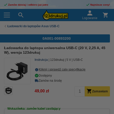
Zamów dzisiaj i odbierz już jutro
Najniższe ceny!
Logowanie
Ładowarki do laptopów Asus USB-C
0A001-00893200
Ładowarka do laptopa uniwersalna USB-C (20 V, 2,25 A, 45
W), wersja 123drukuj
Instrukcja
123drukuj
5 V
USB-C
Kliknij i sprawdź całą specyfikacje
Dostępny
Zamów na środę
49,00 zł
Zamawiam
Wskazówka: zamów kabel zasilający