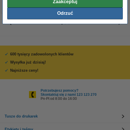
Zaakceptuj
Odrzuć
600 tysięcy zadowolonych klientów
Wysyłka już dzisiaj!
Najniższe ceny!
Potrzebujesz pomocy?
Skontaktuj się z nami 123 123 270
Pn-Pt od 8:00 do 16:00
Tusze do drukarek
Etykiety i taśmy