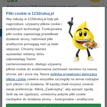
12,90 zł
Kabel zasilający C5 EU 1,8 m kątowy czarny, wersja
123drukuj
Pliki cookie w 123drukuj.pl
8,90 zł
Aby zakupy w 123drukuj.pl były jak
najprostsze, używamy plików cookie i
podobnych technologii. Funkcjonalne
Popularne produkty
pliki cookie zapewniają prawidłowe
działanie strony, natomiast pliki
analityczne pomagają nam ją stale
ulepszać. Chcemy również
wyświetlać reklamy, które
odpowiadają Twoim
zainteresowaniom, dlatego używamy
plików cookie do analizowania zachowań zarówno na naszej
stronie, jak i poza nią. Nasza
polityka prywatności dotycząca
Etykiety wysyłkowe A6 (105 x
Spinacze biurowe 33 mm
plików cookie
zawiera wszystkie szczegóły na temat rodzajów
148 mm), 100 etykiet, 123drukuj
okrągłe (100 sztuk), 123drukuj
tych plików i ich działania. W każdej chwili możesz zmienić
swoje preferencje. Kliknij „Zaakceptuj”, aby wyrazić zgodę.
Jeśli się nie zgadzasz, umieścimy jedynie pliki cookie
14,90 zł
2,90 zł
z VAT
z VAT
niezbędne do działania strony – funkcjonalne i analityczne.