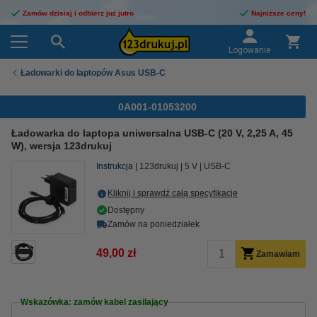
Zamów dzisiaj i odbierz już jutro
Najniższe ceny!
Logowanie
Ładowarki do laptopów Asus USB-C
0A001-01053200
Ładowarka do laptopa uniwersalna USB-C (20 V, 2,25 A, 45
W), wersja 123drukuj
Instrukcja
123drukuj
5 V
USB-C
Kliknij i sprawdź całą specyfikacje
Dostępny
Zamów na poniedziałek
49,00 zł
Zamawiam
Wskazówka: zamów kabel zasilający