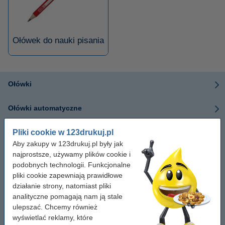
Ołówek do nauki pisania
Ołówki
Ołówki automatyczne
Pliki cookie w 123drukuj.pl
Wkłady do ołówków automatycznych
Aby zakupy w 123drukuj.pl były jak
najprostsze, używamy plików cookie i
Kredki
podobnych technologii. Funkcjonalne
pliki cookie zapewniają prawidłowe
Gumki do mazania
działanie strony, natomiast pliki
analityczne pomagają nam ją stale
Temperówki
ulepszać. Chcemy również
wyświetlać reklamy, które