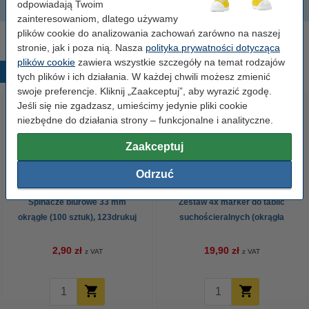
odpowiadają Twoim
Ołówek do nauki pisania
zainteresowaniom, dlatego używamy
plików cookie do analizowania zachowań zarówno na naszej
stronie, jak i poza nią. Nasza
polityka prywatności dotycząca
plików cookie
zawiera wszystkie szczegóły na temat rodzajów
Popularne produkty
tych plików i ich działania. W każdej chwili możesz zmienić
swoje preferencje. Kliknij „Zaakceptuj”, aby wyrazić zgodę.
Jeśli się nie zgadzasz, umieścimy jedynie pliki cookie
niezbędne do działania strony – funkcjonalne i analityczne.
Zaakceptuj
Odrzuć
Spinacze biurowe 33 mm
Zestaw 4x marker do tablic
okrągłe (100 sztuk), 123drukuj
suchościeralnych (okrągła
końcówka 2,5 mm) 123drukuj
2,90 zł
19,90 zł
z VAT
z VAT