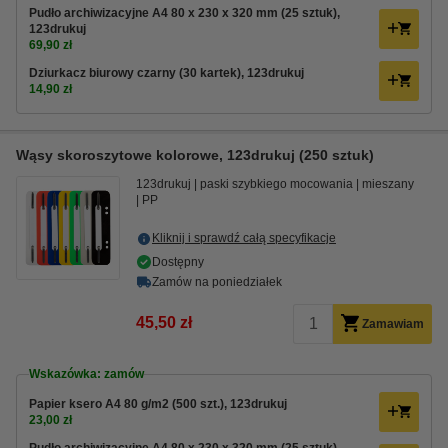
Pudło archiwizacyjne A4 80 x 230 x 320 mm (25 sztuk),
123drukuj
69,90 zł
Dziurkacz biurowy czarny (30 kartek), 123drukuj
14,90 zł
Wąsy skoroszytowe kolorowe, 123drukuj (250 sztuk)
123drukuj
paski szybkiego mocowania
mieszany
PP
Kliknij i sprawdź całą specyfikacje
Dostępny
Zamów na poniedziałek
45,50 zł
Zamawiam
Wskazówka: zamów
Papier ksero A4 80 g/m2 (500 szt.), 123drukuj
23,00 zł