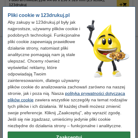
Pudło archiwizacyjne A4 80 x 230 x 320 mm (25 sztuk),
123drukuj
69,90 zł
Pliki cookie w 123drukuj.pl
Dziurkacz biurowy czarny (30 kartek), 123drukuj
Aby zakupy w 123drukuj.pl były jak
14,90 zł
najprostsze, używamy plików cookie i
podobnych technologii. Funkcjonalne
pliki cookie zapewniają prawidłowe
Wąsy skoroszytowe czarne, 123drukuj (100 sztuk)
działanie strony, natomiast pliki
123drukuj
paski szybkiego mocowania
czarny
PP
analityczne pomagają nam ją stale
ulepszać. Chcemy również
Kliknij i sprawdź całą specyfikacje
wyświetlać reklamy, które
Dostępny
odpowiadają Twoim
Zamów na poniedziałek
zainteresowaniom, dlatego używamy
plików cookie do analizowania zachowań zarówno na naszej
19,90 zł
Zamawiam
stronie, jak i poza nią. Nasza
polityka prywatności dotycząca
plików cookie
zawiera wszystkie szczegóły na temat rodzajów
tych plików i ich działania. W każdej chwili możesz zmienić
Wskazówka: zamów
swoje preferencje. Kliknij „Zaakceptuj”, aby wyrazić zgodę.
Papier ksero A4 80 g/m2 (500 szt.), 123drukuj
Jeśli się nie zgadzasz, umieścimy jedynie pliki cookie
23,00 zł
niezbędne do działania strony – funkcjonalne i analityczne.
Pudło archiwizacyjne A4 80 x 230 x 320 mm (25 sztuk),
123drukuj
Zaakceptuj