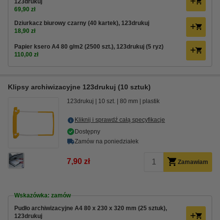
123drukuj
69,90 zł
Dziurkacz biurowy czarny (40 kartek), 123drukuj
18,90 zł
Papier ksero A4 80 g/m2 (2500 szt.), 123drukuj (5 ryz)
110,00 zł
Klipsy archiwizacyjne 123drukuj (10 sztuk)
123drukuj
10 szt.
80 mm
plastik
Kliknij i sprawdź całą specyfikacje
Dostępny
Zamów na poniedziałek
7,90 zł
Zamawiam
Wskazówka: zamów
Pudło archiwizacyjne A4 80 x 230 x 320 mm (25 sztuk),
123drukuj