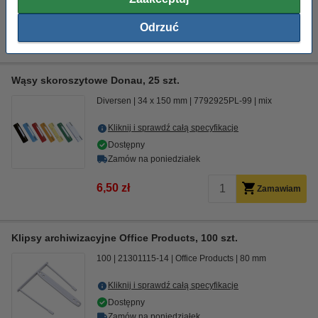
69,90 zł
Dziurkacz biurowy czarny (30 kartek), 123drukuj
Odrzuć
14,90 zł
Wąsy skoroszytowe Donau, 25 szt.
Diversen
34 x 150 mm
7792925PL-99
mix
Kliknij i sprawdź całą specyfikacje
Dostępny
Zamów na poniedziałek
6,50 zł
Zamawiam
Klipsy archiwizacyjne Office Products, 100 szt.
100
21301115-14
Office Products
80 mm
Kliknij i sprawdź całą specyfikacje
Dostępny
Zamów na poniedziałek