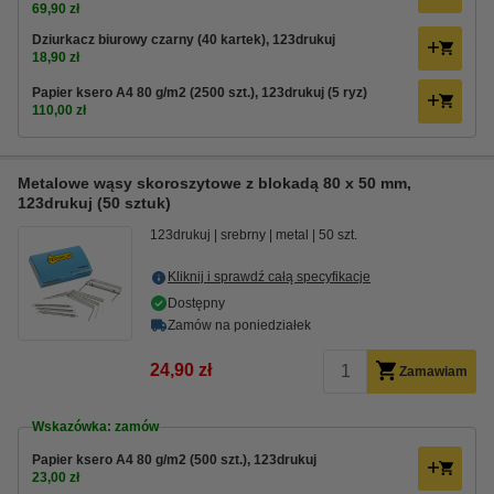
69,90 zł
Dziurkacz biurowy czarny (40 kartek), 123drukuj
18,90 zł
Papier ksero A4 80 g/m2 (2500 szt.), 123drukuj (5 ryz)
110,00 zł
Metalowe wąsy skoroszytowe z blokadą 80 x 50 mm,
123drukuj (50 sztuk)
123drukuj
srebrny
metal
50 szt.
Kliknij i sprawdź całą specyfikacje
Dostępny
Zamów na poniedziałek
24,90 zł
Zamawiam
Wskazówka: zamów
Papier ksero A4 80 g/m2 (500 szt.), 123drukuj
23,00 zł