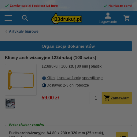
Zamów dzisiaj i odbierz już jutro
Najniższe ceny!
Logowanie
Artykuły biurowe
Organizacja dokumentów
Klipsy archiwizacyjne 123drukuj (100 sztuk)
123drukuj
100 szt.
80 mm
plastik
Kliknij i sprawdź całą specyfikacje
Dostawa: 2-3 dni robocze
59,00 zł
Zamawiam
Wskazówka: zamów
Pudło archiwizacyjne A4 80 x 230 x 320 mm (25 sztuk),