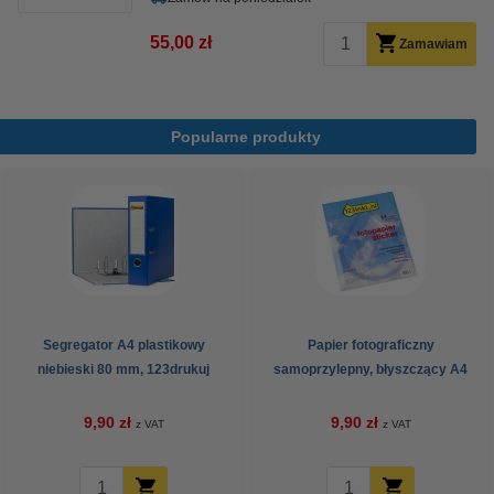
55,00 zł
Zamawiam
Popularne produkty
Segregator A4 plastikowy
Papier fotograficzny
niebieski 80 mm, 123drukuj
samoprzylepny, błyszczący A4
(10 naklejek), 123drukuj
9,90 zł
9,90 zł
z VAT
z VAT