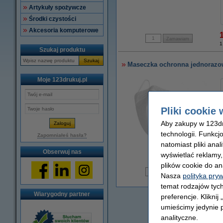
Artykuły spożywcze
Środki czystości
Akcesoria komputerowe
1
Szukaj produktu
Szukaj
Maseczka ochronna jednorazow
Moje 123drukuj.pl
Pliki cookie 
Aby zakupy w 123dru
technologii. Funkcj
Zapomniałeś hasła?
natomiast pliki ana
Obserwuj nas
powiększ
wyświetlać reklamy
plików cookie do an
Nasza
polityka pry
1
temat rodzajów tych
Wiarygodny partner
preferencje. Kliknij
umieścimy jedynie p
analityczne.