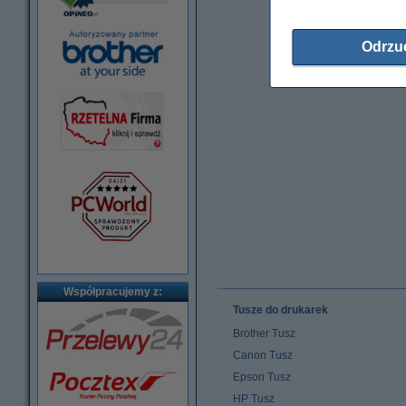
Odrzu
Współpracujemy z:
Tusze do drukarek
Brother Tusz
Canon Tusz
Epson Tusz
HP Tusz