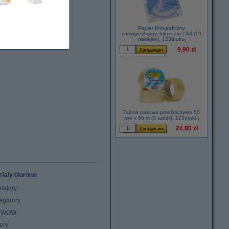
Papier fotograficzny
samoprzylepny, błyszczący A4 (10
naklejek), 123drukuj
9,90 zł
Taśma pakowa przeźroczysta 50
mm x 66 m (3 sztuki), 123drukuj
24,90 zł
riały biurowe
latory
egarory
z WOW
ery