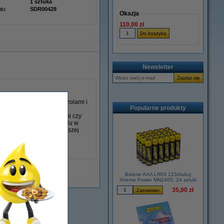
1 sztuka
łu:
SDR00428
Okazja
110,00 zł
Newsletter
, kurzem, wodnymi aerozolami i
Popularne produkty
po 8 godzinach ciągłego
 tj. bakteriami, wirusami czy
ć zakażenia się personelu w
j zależna jest w największej
Baterie AAA LR03 123drukuj
Xtreme Power MN2400, 24 sztuki
35,00 zł