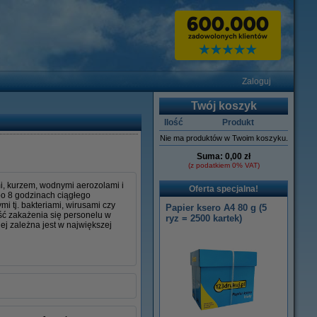
Zaloguj
Twój koszyk
Ilość
Produkt
Nie ma produktów w Twoim koszyku.
Suma:
0,00 zł
(z podatkiem 0% VAT)
, kurzem, wodnymi aerozolami i
Oferta specjalna!
po 8 godzinach ciągłego
 tj. bakteriami, wirusami czy
Papier ksero A4 80 g (5
ć zakażenia się personelu w
ryz = 2500 kartek)
j zależna jest w największej