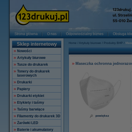
Strona główna
O nas
Odpowiedzialny biznes
Obsługa kli
Home
Artykuły biurowe
Produkty BHP
Mase
Sklep internetowy
Nowości
Artykuły biurowe
Maseczka ochronna jednorazo
Tusze do drukarek
Tonery do drukarek
laserowych
Drukarki
Papiery
Drukarki etykiet
Etykiety i taśmy
Taśmy barwiące
Filamenty do drukarek 3D
powiększ
Żarówki LED
Baterie i akumulatory