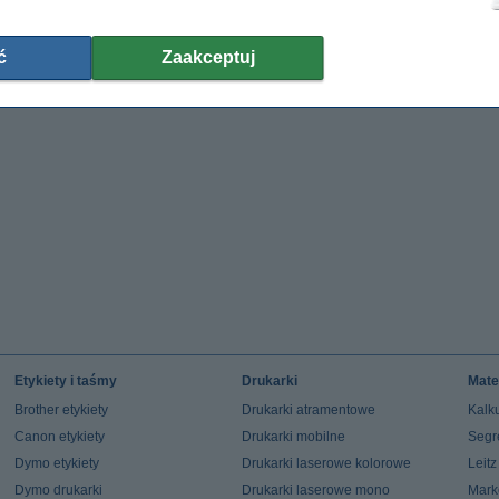
ć
Zaakceptuj
Etykiety i taśmy
Drukarki
Mate
Brother etykiety
Drukarki atramentowe
Kalku
Canon etykiety
Drukarki mobilne
Segr
Dymo etykiety
Drukarki laserowe kolorowe
Leit
Dymo drukarki
Drukarki laserowe mono
Mark