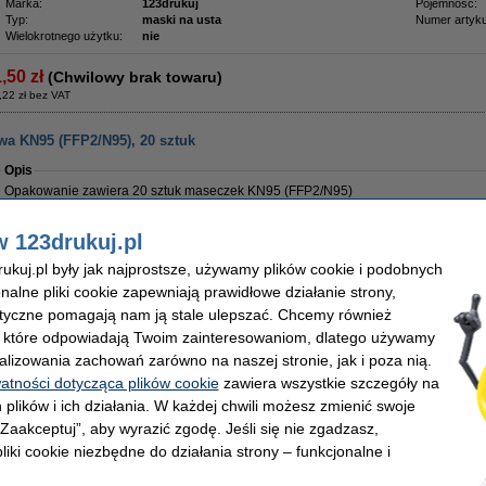
Marka:
123drukuj
Pojemność:
Typ:
maski na usta
Numer artyku
Wielokrotnego użytku:
nie
1,50 zł
(Chwilowy brak towaru)
,22 zł bez VAT
a KN95 (FFP2/N95), 20 sztuk
Opis
Opakowanie zawiera 20 sztuk maseczek KN95 (FFP2/N95)
Maseczka przeznaczona jest do zwiększenia ochrony przed patogenami, wirusami
nietoksycznymi włóknami. Jest maską jednorazowego użytku, którą należy zdjąć 
w 123drukuj.pl
użytkowania. Użytkować w warunkach narażenia na kontakt z czynnikami zakaźnymi
grzybami chorobotwórczymi. Stanowi dodatkową ochronę ograniczającą możliwoś
kuj.pl były jak najprostsze, używamy plików cookie i podobnych
kontakcie z chorym zakaźnie. Skuteczność każdego systemu ochrony indywidualne
onalne pliki cookie zapewniają prawidłowe działanie strony,
mierze od przestrzegania opracowanych procedur i zaleceń.
lityczne pomagają nam ją stale ulepszać. Chcemy również
Może być również stosowana jako maseczka antysmogowa.
, które odpowiadają Twoim zainteresowaniom, dlatego używamy
alizowania zachowań zarówno na naszej stronie, jak i poza nią.
21,00 zł
(Chwilowy brak towaru)
watności dotycząca plików cookie
zawiera wszystkie szczegóły na
7,07 zł bez VAT
 plików i ich działania. W każdej chwili możesz zmienić swoje
 „Zaakceptuj”, aby wyrazić zgodę. Jeśli się nie zgadzasz,
liki cookie niezbędne do działania strony – funkcjonalne i