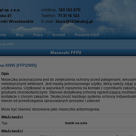
enta
Blog
Praca
Kontakt
Poradnik KSeF
czki FFP2
Maseczki FFP2
wa KN95 (FFP2/N95)
Opis
Maseczka przeznaczona jest do zwiększenia ochrony przed patogenami, wirusami
nietoksycznymi włóknami. Jest maską jednorazowego użytku, którą należy zdjąć 
użytkowania. Użytkować w warunkach narażenia na kontakt z czynnikami zakaźnymi
grzybami chorobotwórczymi. Stanowi dodatkową ochronę ograniczającą możliwoś
kontakcie z chorym zakaźnie. Skuteczność każdego systemu ochrony indywidualne
mierze od przestrzegania opracowanych procedur i zaleceń.
Może być również stosowana jako maseczka antysmogowa.
Właściwości
Typ:
maski na usta
Właściwości