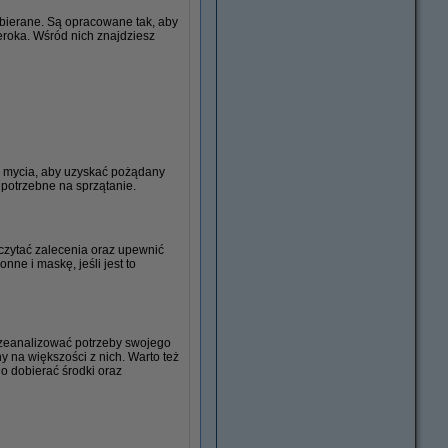
ybierane. Są opracowane tak, aby
eroka. Wśród nich znajdziesz
o mycia, aby uzyskać pożądany
 potrzebne na sprzątanie.
czytać zalecenia oraz upewnić
nne i maskę, jeśli jest to
rzeanalizować potrzeby swojego
y na większości z nich. Warto też
o dobierać środki oraz