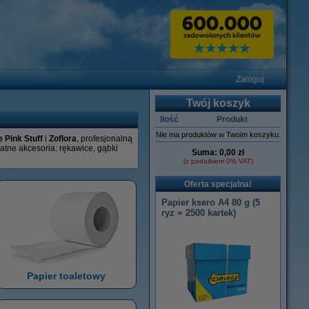
Zaloguj
Twój koszyk
Ilość
Produkt
Nie ma produktów w Twoim koszyku.
e Pink Stuff
i
Zoflora
, profesjonalną
atne akcesoria: rękawice, gąbki
Suma:
0,00 zł
(z podatkiem 0% VAT)
Oferta specjalna!
Papier ksero A4 80 g (5
ryz = 2500 kartek)
Papier toaletowy