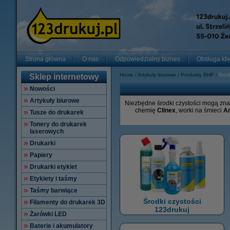
Strona główna
O nas
Odpowiedzialny biznes
Obsługa kli
Home
Artykuły biurowe
Produkty BHP
Środ
Sklep internetowy
Nowości
Artykuły biurowe
Niezbędne środki czystości mogą znac
chemię
Clinex
, worki na śmieci
A
Tusze do drukarek
Tonery do drukarek
laserowych
Drukarki
Papiery
Drukarki etykiet
Etykiety i taśmy
Taśmy barwiące
Środki czystości
Filamenty do drukarek 3D
123drukuj
Żarówki LED
Baterie i akumulatory