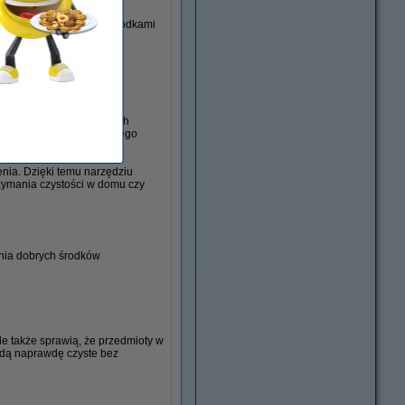
skutecznością
. Takimi środkami
adań specjalnych takie jak
ę do żucia, kleje, smołę
oduktów do profesjonalnych
atu do uzyskania pożądanego
enia. Dzięki temu narzędziu
zymania czystości w domu czy
ania dobrych środków
ale także sprawią, że przedmioty w
ędą naprawdę czyste bez