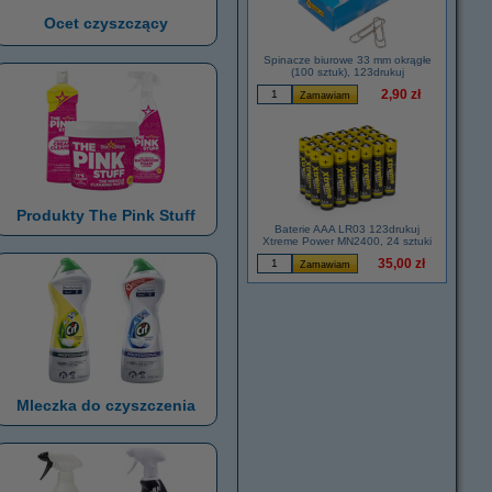
Ocet czyszczący
Spinacze biurowe 33 mm okrągłe
(100 sztuk), 123drukuj
2,90 zł
Produkty The Pink Stuff
Baterie AAA LR03 123drukuj
Xtreme Power MN2400, 24 sztuki
35,00 zł
Mleczka do czyszczenia