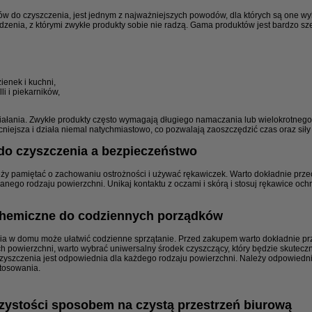
ów do czyszczenia, jest jednym z najważniejszych powodów, dla których są one w
udzenia, z którymi zwykłe produkty sobie nie radzą. Gama produktów jest bardzo sz
ienek i kuchni,
li i piekarników,
ałania. Zwykłe produkty często wymagają długiego namaczania lub wielokrotneg
cniejsza i działa niemal natychmiastowo, co pozwalają zaoszczędzić czas oraz siły
do czyszczenia a bezpieczeństwo
eży pamiętać o zachowaniu ostrożności i używać rękawiczek. Warto dokładnie prze
anego rodzaju powierzchni. Unikaj kontaktu z oczami i skórą i stosuj rękawice ochro
 chemiczne do codziennych porządków
ia w domu może ułatwić codzienne sprzątanie. Przed zakupem warto dokładnie p
h powierzchni, warto wybrać uniwersalny środek czyszczący, który będzie skuteczn
zyszczenia jest odpowiednia dla każdego rodzaju powierzchni. Należy odpowiedni
tosowania.
czystości sposobem na czystą przestrzeń biurową