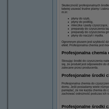
Skuteczność profesjonalnych środk
łatwiej usuwać trudne plamy i zabr
m.in:
płyny do szyb,
płyny do podłóg,
mleczka i pasty czyszczące,
preparaty do czyszczenia łaz
preparaty do czyszczenia gril
płyny do naczyń i mydła.
Ogromnym plusem jest szybkość dzi
efekt. Profesjonalna chemia jest mo
Profesjonalna chemia 
Stosując środki do czyszczenia nal
się, że produkt jest odpowiedni do d
zalecane przez producenta.
Profesjonalne środki
Profesjonalna chemia do czyszczen
domu. Jeśli posiadamy wiele różnyc
pamiętać, że nie każda chemia do c
zachować ostrożność podczas ich s
Profesjonalne środki 