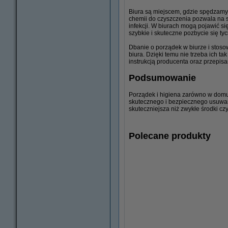
Biura są miejscem, gdzie spędzamy 
chemii do czyszczenia pozwala na s
infekcji. W biurach mogą pojawić si
szybkie i skuteczne pozbycie się t
Dbanie o porządek w biurze i stos
biura. Dzięki temu nie trzeba ich 
instrukcją producenta oraz przepis
Podsumowanie
Porządek i higiena zarówno w domu, 
skutecznego i bezpiecznego usuwani
skuteczniejsza niż zwykłe środki cz
Polecane produkty