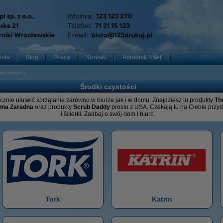
enta
Blog
Praca
Kontakt
Poradnik KSeF
ki czystości
Środki czystości
znie ułatwić sprzątanie zarówno w biurze jak i w domu. Znajdziesz tu produkty
Th
nna Zaradna
oraz produkty
Scrub Daddy
prosto z USA. Czekają tu na Ciebie przyd
i ścierki. Zadbaj o swój dom i biuro.
Tork
Katrin