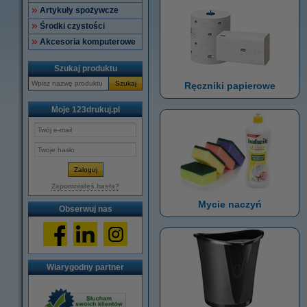
Artykuły spożywcze
Środki czystości
Akcesoria komputerowe
Szukaj produktu
Szukaj
Ręczniki papierowe
Moje 123drukuj.pl
Zapomniałeś hasła?
Mycie naczyń
Obserwuj nas
Wiarygodny partner