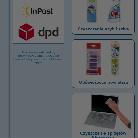
Czyszczenie szyb i szkła
This site is protected by
reCAPTCHA and the Google
Privacy Policy
and
Terms of Service
apply.
Odświeżacze powietrza
Czyszczenie sprzętów