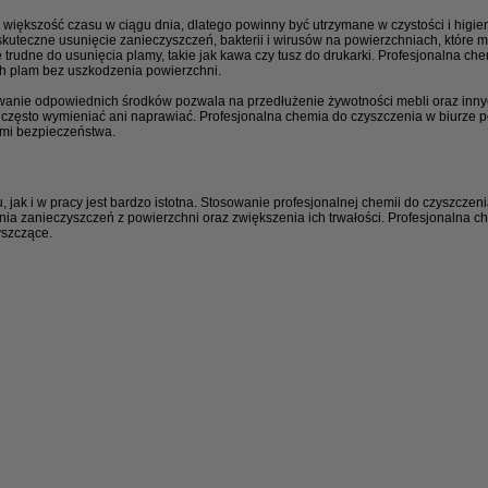
większość czasu w ciągu dnia, dlatego powinny być utrzymane w czystości i higie
kuteczne usunięcie zanieczyszczeń, bakterii i wirusów na powierzchniach, które 
ę trudne do usunięcia plamy, takie jak kawa czy tusz do drukarki. Profesjonalna c
ych plam bez uszkodzenia powierzchni.
owanie odpowiednich środków pozwala na przedłużenie żywotności mebli oraz in
tak często wymieniać ani naprawiać. Profesjonalna chemia do czyszczenia w biurze
ami bezpieczeństwa.
jak i w pracy jest bardzo istotna. Stosowanie profesjonalnej chemii do czyszczen
a zanieczyszczeń z powierzchni oraz zwiększenia ich trwałości. Profesjonalna ch
yszczące.