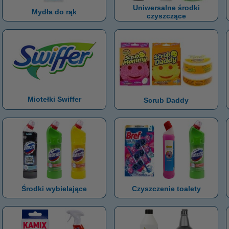
Uniwersalne środki
Mydła do rąk
czyszczące
Miotełki Swiffer
Scrub Daddy
Środki wybielające
Czyszczenie toalety