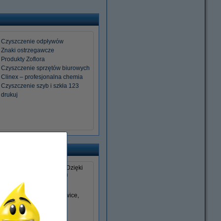
Czyszczenie odpływów
Znaki ostrzegawcze
Produkty Zoflora
Czyszczenie sprzętów biurowych
Clinex – profesjonalna chemia
Czyszczenie szyb i szkła 123
drukuj
ność czasu i pieniędzy
. Dzięki
żne w przypadku większych
ia, worki na śmieci, rękawice,
ze.