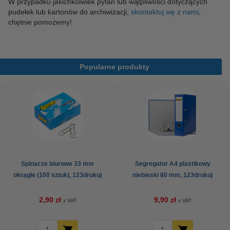
W przypadku jakichkolwiek pytań lub wątpliwości dotyczących
pudełek lub kartonów do archiwizacji,
skontaktuj się z nami
,
chętnie pomożemy!
Popularne produkty
Spinacze biurowe 33 mm
Segregator A4 plastikowy
okrągłe (100 sztuk), 123drukuj
niebieski 80 mm, 123drukuj
2,90 zł
9,90 zł
z VAT
z VAT