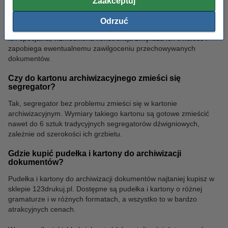
Zaakceptuj
Tak, niezwykle wytrzymała tektura z jakiej wykonane są pudełka i
kartony archiwizacyjne sprawia, że z powodzeniem
Odrzuć
wykorzystywać je można wielokrotnie i przez wiele lat. Ponadto,
ich specjalna, wzmocniona konstrukcja zwiększa ich trwałość i
zapobiega ewentualnemu zawilgoceniu przechowywanych
dokumentów.
Czy do kartonu archiwizacyjnego zmieści się
segregator?
Tak, segregator bez problemu zmieści się w kartonie
archiwizacyjnym. Wymiary takiego kartonu są gotowe zmieścić
nawet do 6 sztuk tradycyjnych segregatorów dźwigniowych,
zależnie od szerokości ich grzbietu.
Gdzie kupić pudełka i kartony do archiwizacji
dokumentów?
Pudełka i kartony do archiwizacji dokumentów najtaniej kupisz w
sklepie 123drukuj.pl. Dostępne są pudełka i kartony o różnej
gramaturze i w różnych formatach, a wszystko to w bardzo
atrakcyjnych cenach.