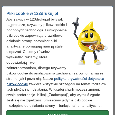
Pliki cookie w 123drukuj.pl
Aby zakupy w 123drukuj.pl były jak
najprostsze, używamy plików cookie i
podobnych technologii. Funkcjonalne
pliki cookie zapewniają prawidłowe
działanie strony, natomiast pliki
analityczne pomagają nam ją stale
ulepszać. Chcemy również
wyświetlać reklamy, które
Koszulki foliowe
Segregatory
odpowiadają Twoim
zainteresowaniom, dlatego używamy
plików cookie do analizowania zachowań zarówno na naszej
stronie, jak i poza nią. Nasza
polityka prywatności dotycząca
plików cookie
zawiera wszystkie szczegóły na temat rodzajów
tych plików i ich działania. W każdej chwili możesz zmienić
Pytania i odpowiedzi
swoje preferencje. Kliknij „Zaakceptuj”, aby wyrazić zgodę.
Jeśli się nie zgadzasz, umieścimy jedynie pliki cookie
niezbędne do działania strony – funkcjonalne i analityczne.
Czy kartony i pudełka archiwizacyjne służą do
wielokrotnego użytku?
Taśmy klejące