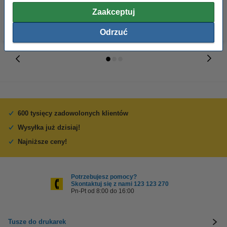
Zaakceptuj
Odrzuć
600 tysięcy zadowolonych klientów
Wysyłka już dzisiaj!
Najniższe ceny!
Potrzebujesz pomocy?
Skontaktuj się z nami 123 123 270
Pn-Pt od 8:00 do 16:00
Tusze do drukarek