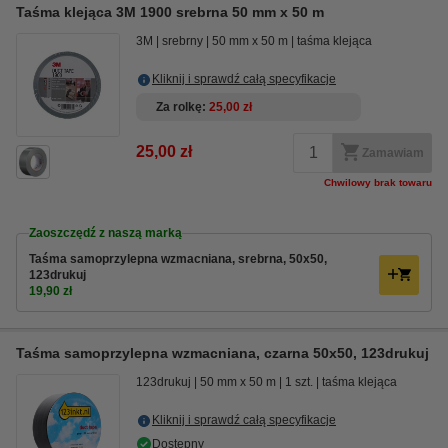
Taśma klejąca 3M 1900 srebrna 50 mm x 50 m
3M
srebrny
50 mm x 50 m
taśma klejąca
Kliknij i sprawdź całą specyfikacje
Za rolkę
25,00 zł
25,00 zł
Zamawiam
Chwilowy brak towaru
Zaoszczędź z naszą marką
Taśma samoprzylepna wzmacniana, srebrna, 50x50,
123drukuj
19,90 zł
Taśma samoprzylepna wzmacniana, czarna 50x50, 123drukuj
123drukuj
50 mm x 50 m
1 szt.
taśma klejąca
Kliknij i sprawdź całą specyfikacje
Dostępny