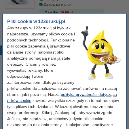
Zamów na wtorek
Za rolkę
19,90 zł
Pliki cookie w 123drukuj.pl
19,90 zł
Zamawiam
Aby zakupy w 123drukuj.pl były jak
najprostsze, używamy plików cookie i
podobnych technologii. Funkcjonalne
pliki cookie zapewniają prawidłowe
Popularne produkty
działanie strony, natomiast pliki
analityczne pomagają nam ją stale
ulepszać. Chcemy również
wyświetlać reklamy, które
odpowiadają Twoim
zainteresowaniom, dlatego używamy
plików cookie do analizowania zachowań zarówno na naszej
stronie, jak i poza nią. Nasza
polityka prywatności dotycząca
plików cookie
zawiera wszystkie szczegóły na temat rodzajów
Etykiety wysyłkowe A6 (105 x
Spinacze biurowe 33 mm
tych plików i ich działania. W każdej chwili możesz zmienić
148 mm), 100 etykiet, 123drukuj
okrągłe (100 sztuk), 123drukuj
swoje preferencje. Kliknij „Zaakceptuj”, aby wyrazić zgodę.
Jeśli się nie zgadzasz, umieścimy jedynie pliki cookie
niezbędne do działania strony – funkcjonalne i analityczne.
14,90 zł
2,90 zł
z VAT
z VAT