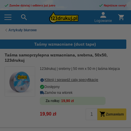
Zamów dzisiaj i odbierz już jutro
Najniższe ceny!
Logowanie
Artykuły biurowe
Taśmy wzmacniane (duct tape)
Taśma samoprzylepna wzmacniana, srebrna, 50x50,
123drukuj
123drukuj
srebrny
50 mm x 50 m
taśma klejąca
Kliknij i sprawdź całą specyfikacje
Dostępny
Zamów na wtorek
Za rolkę
19,90 zł
19,90 zł
Zamawiam