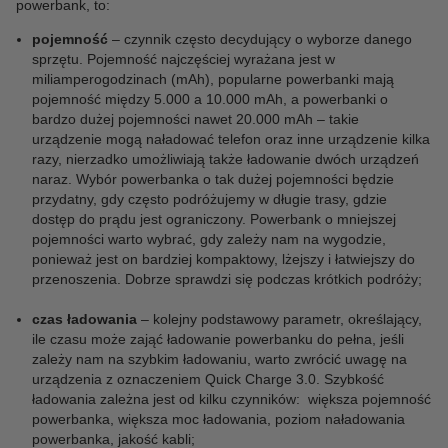
powerbank, to:
pojemność
– czynnik często decydujący o wyborze danego
sprzętu. Pojemność najczęściej wyrażana jest w
miliamperogodzinach (mAh), popularne powerbanki mają
pojemność między 5.000 a 10.000 mAh, a powerbanki o
bardzo dużej pojemności nawet 20.000 mAh – takie
urządzenie mogą naładować telefon oraz inne urządzenie kilka
razy, nierzadko umożliwiają także ładowanie dwóch urządzeń
naraz. Wybór powerbanka o tak dużej pojemności będzie
przydatny, gdy często podróżujemy w długie trasy, gdzie
dostęp do prądu jest ograniczony. Powerbank o mniejszej
pojemności warto wybrać, gdy zależy nam na wygodzie,
ponieważ jest on bardziej kompaktowy, lżejszy i łatwiejszy do
przenoszenia. Dobrze sprawdzi się podczas krótkich podróży;
czas ładowania
– kolejny podstawowy parametr, określający,
ile czasu może zająć ładowanie powerbanku do pełna, jeśli
zależy nam na szybkim ładowaniu, warto zwrócić uwagę na
urządzenia z oznaczeniem Quick Charge 3.0. Szybkość
ładowania zależna jest od kilku czynników: większa pojemność
powerbanka, większa moc ładowania, poziom naładowania
powerbanka, jakość kabli;