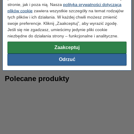
tablety, laptopy, a także niektóre kamery i głośniki. Umożliwia
stronie, jak i poza nią. Nasza
polityka prywatności dotycząca
przesyłanie większej ilości energii, dzięki czemu pozwala na
plików cookie
zawiera wszystkie szczegóły na temat rodzajów
szybsze ładowanie i zasilanie urządzeń wymagających
tych plików i ich działania. W każdej chwili możesz zmienić
większej mocy. Dlatego tak ważne jest, aby upewnić się, że
swoje preferencje. Kliknij „Zaakceptuj”, aby wyrazić zgodę.
powerbank posiada odpowiedni typ portu, będący zgodny z
Jeśli się nie zgadzasz, umieścimy jedynie pliki cookie
urządzeniem, które chcemy naładować.
niezbędne do działania strony – funkcjonalne i analityczne.
Wbrew pozorom, zakup powerbanku wcale nie należy do
Zaakceptuj
najprostszych. Dlatego warto poświęcić czas na analizę
powyższych parametrów i zainwestować w dobry sprzęt.
Odrzuć
Polecane produkty