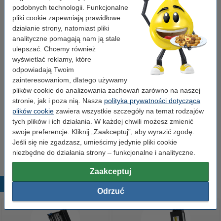
podobnych technologii. Funkcjonalne
Numer artykułu:
029992
pliki cookie zapewniają prawidłowe
Numer:
TN2000
działanie strony, natomiast pliki
analityczne pomagają nam ją stale
ulepszać. Chcemy również
Wskazówka: zamów papier
wyświetlać reklamy, które
odpowiadają Twoim
Papier ksero A4 80 g/m2 (500 szt.), 123drukuj
zainteresowaniom, dlatego używamy
23,00 zł
plików cookie do analizowania zachowań zarówno na naszej
stronie, jak i poza nią. Nasza
polityka prywatności dotycząca
Zamów bęben
plików cookie
zawiera wszystkie szczegóły na temat rodzajów
tych plików i ich działania. W każdej chwili możesz zmienić
123drukuj zamiennik Brother DR-2000 bęben
swoje preferencje. Kliknij „Zaakceptuj”, aby wyrazić zgodę.
światłoczuły / drum
Jeśli się nie zgadzasz, umieścimy jedynie pliki cookie
129,00 zł
niezbędne do działania strony – funkcjonalne i analityczne.
Zaakceptuj
Popularne produkty
Odrzuć