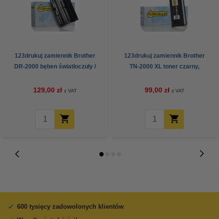
123drukuj zamiennik Brother
123drukuj zamiennik Brother
DR-2000 bęben światłoczuły /
TN-2000 XL toner czarny,
drum
zwiększona pojemność
129,00 zł
99,00 zł
z VAT
z VAT
600 tysięcy zadowolonych klientów