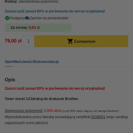
Rodzaj:
standardowa pojemność
Zaoszczędź ponad
80%
w porównaniu do wersji oryginalnej!
Dostępny
Zamów na poniedziałek
Za stronę
0,03 zł
79,00 zł
Zamawiam
Opis
Właściwości
Rekomendacje
Opis
Zaoszczędź ponad
80%
w porównaniu do wersji oryginalnej!
Toner marki 123drukuj do drukarek Brother.
Zwiększona pojemność
3.000 stron
.
(czyli 500 stron więcej niż wersja Brother)
Wyprodukowany przez fabrykę posiadającą certyfikat
ISO9001
(więc według
najwyższych norm jakości).