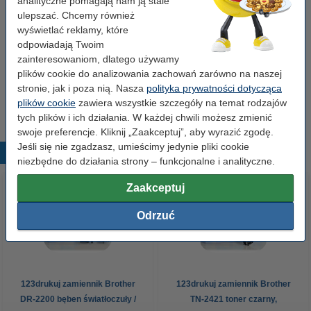
analityczne pomagają nam ją stale
Numer:
TN-2010XL
ulepszać. Chcemy również
wyświetlać reklamy, które
odpowiadają Twoim
Wskazówka: zamów papier
zainteresowaniom, dlatego używamy
Papier ksero A4 80 g/m2 (2500 szt.), 123drukuj
plików cookie do analizowania zachowań zarówno na naszej
(5 ryz)
stronie, jak i poza nią. Nasza
polityka prywatności dotycząca
110,00 zł
plików cookie
zawiera wszystkie szczegóły na temat rodzajów
tych plików i ich działania. W każdej chwili możesz zmienić
swoje preferencje. Kliknij „Zaakceptuj”, aby wyrazić zgodę.
Jeśli się nie zgadzasz, umieścimy jedynie pliki cookie
Popularne produkty
niezbędne do działania strony – funkcjonalne i analityczne.
Zaakceptuj
Odrzuć
123drukuj zamiennik Brother
123drukuj zamiennik Brother
DR-2200 bęben światłoczuły /
TN-2421 toner czarny,