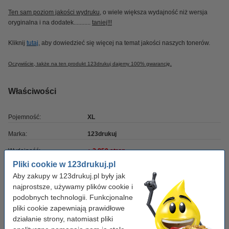
Ten sam poziom jakości wydruku
, o wiele większa wydajność niż wersja
oryginalna i na dodatek...........
taniej!!!
Kliknij
tutaj
, aby dowiedzieć się więcej na temat jakości naszych tonerów.
Oczywiście, także na ten produkt 123drukuj dajemy 100% gwarancję.
Właściwości
Pojemność:
XL
Marka:
123drukuj
Wydajność:
± 2.850 stron
Pliki cookie w 123drukuj.pl
OEM:
TN2010
Aby zakupy w 123drukuj.pl były jak
Numer artykułu:
029403
najprostsze, używamy plików cookie i
podobnych technologii. Funkcjonalne
Kolor:
czarny
pliki cookie zapewniają prawidłowe
Typ:
działanie strony, natomiast pliki
toner