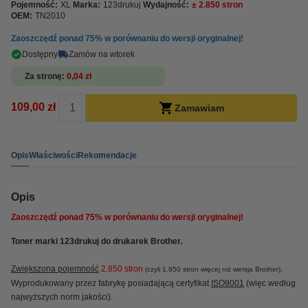
Pojemność:
XL
Marka:
123drukuj
Wydajność:
± 2.850 stron
OEM:
TN2010
Zaoszczędź ponad
75%
w porównaniu do wersji oryginalnej!
Dostępny
Zamów na wtorek
Za stronę
0,04 zł
109,00 zł
Zamawiam
Opis
Właściwości
Rekomendacje
Opis
Zaoszczędź ponad
75%
w porównaniu do wersji oryginalnej!
Toner marki 123drukuj do drukarek Brother.
Zwiększona pojemność
2.850 stron
.
(czyli 1.850 stron więcej niż wersja Brother)
Wyprodukowany przez fabrykę posiadającą certyfikat
ISO9001
(więc według
najwyższych norm jakości).