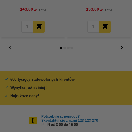
drum
zwiększona pojemność
149,00 zł
159,00 zł
z VAT
z VAT
600 tysięcy zadowolonych klientów
Wysyłka już dzisiaj!
Najniższe ceny!
Potrzebujesz pomocy?
Skontaktuj się z nami 123 123 270
Pn-Pt od 8:00 do 16:00