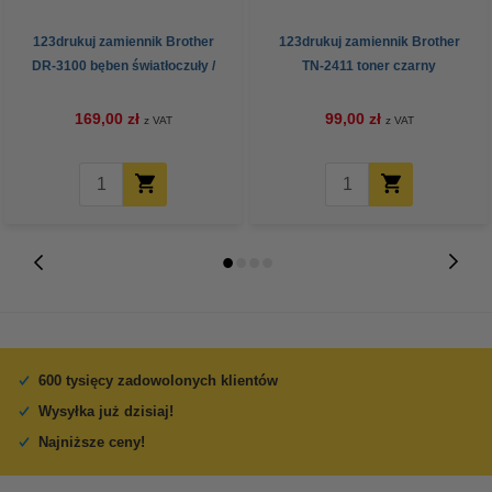
123drukuj zamiennik Brother
123drukuj zamiennik Brother
DR-3100 bęben światłoczuły /
TN-2411 toner czarny
drum
169,00 zł
99,00 zł
z VAT
z VAT
600 tysięcy zadowolonych klientów
Wysyłka już dzisiaj!
Najniższe ceny!