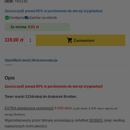
OEM:
TN3130
Zaoszczędź ponad
85%
w porównaniu do wersji oryginalnej!
Dostępny
Zamów na wtorek
Za stronę
0,01 zł
119,00 zł
Zamawiam
Opis
Właściwości
Rekomendacje
Opis
Zaoszczędź ponad
85%
w porównaniu do wersji oryginalnej!
Toner marki 123drukuj do drukarek Brother.
EXTRA zwiększona pojemność
8.000 stron
(czyli około 4.500 stron więcej niż
.
wersja Brother)
Wyprodukowany przez fabrykę posiadającą certyfikat
ISO9001
(więc według
najwyższych norm jakości).