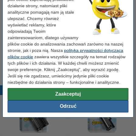
Numer:
TN3130
działanie strony, natomiast pliki
analityczne pomagają nam ją stale
ulepszać. Chcemy również
Wskazówka: zamów papier
wyświetlać reklamy, które
odpowiadają Twoim
Papier ksero A4 80 g/m2 (2500 szt.), 123drukuj
(5 ryz)
zainteresowaniom, dlatego używamy
110,00 zł
plików cookie do analizowania zachowań zarówno na naszej
stronie, jak i poza nią. Nasza
polityka prywatności dotycząca
Porada
plików cookie
zawiera wszystkie szczegóły na temat rodzajów
Radzimy Państwu zakupić ten toner (wersję 123drukuj) zamiast
tych plików i ich działania. W każdej chwili możesz zmienić
tonera Brother.
swoje preferencje. Kliknij „Zaakceptuj”, aby wyrazić zgodę.
Jeśli się nie zgadzasz, umieścimy jedynie pliki cookie
niezbędne do działania strony – funkcjonalne i analityczne.
Popularne produkty
Zaakceptuj
Odrzuć