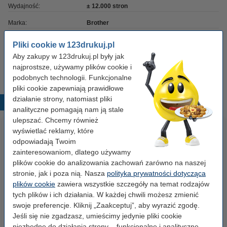
Wydajność:
± 12.000 stron
Marka:
Brother
Numer artykułu:
051192
Pliki cookie w 123drukuj.pl
Aby zakupy w 123drukuj.pl były jak
Numer:
DRB023
najprostsze, używamy plików cookie i
podobnych technologii. Funkcjonalne
pliki cookie zapewniają prawidłowe
działanie strony, natomiast pliki
Popularne produkty
analityczne pomagają nam ją stale
ulepszać. Chcemy również
wyświetlać reklamy, które
odpowiadają Twoim
zainteresowaniom, dlatego używamy
plików cookie do analizowania zachowań zarówno na naszej
stronie, jak i poza nią. Nasza
polityka prywatności dotycząca
plików cookie
zawiera wszystkie szczegóły na temat rodzajów
tych plików i ich działania. W każdej chwili możesz zmienić
123drukuj zamiennik Brother
Papier ksero A4 80 g/m2 (2500
swoje preferencje. Kliknij „Zaakceptuj”, aby wyrazić zgodę.
TN-B023 toner czarny
szt.), 123drukuj (5 ryz)
Jeśli się nie zgadzasz, umieścimy jedynie pliki cookie
niezbędne do działania strony – funkcjonalne i analityczne.