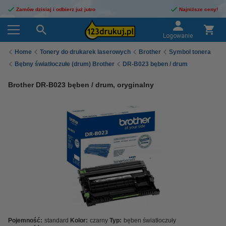
Zamów dzisiaj i odbierz już jutro
Najniższe ceny!
Logowanie
Home
Tonery do drukarek laserowych
Brother
Symbol tonera
Bębny światłoczułe (drum) Brother
DR-B023 bęben / drum
Brother DR-B023 bęben / drum, oryginalny
Pojemność:
standard
Kolor:
czarny
Typ:
bęben światłoczuły