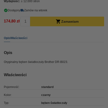
Wydajność:
± 12.000 stron
Dostępny
Zamów na wtorek
174,80 zł
Zamawiam
Opis
Właściwości
Opis
Oryginalny bęben światłoczuły Brother DR-B023
.
Właściwości
Pojemność:
standard
Kolor:
czarny
Typ:
bęben światłoczuły