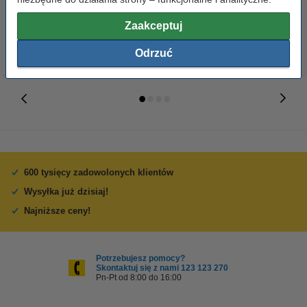
65,00 zł
110,00 zł
z VAT
z VAT
Zaakceptuj
Odrzuć
600 tysięcy zadowolonych klientów
Wysyłka już dzisiaj!
Najniższe ceny!
Potrzebujesz pomocy?
Skontaktuj się z nami 123 123 270
Pn-Pt od 8:00 do 16:00