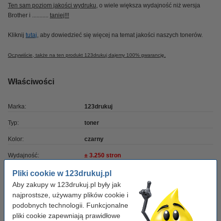
Ten sam poziom jakości wydruku
, o wiele większa wydajność niż wersja
Brother i ...........
taniej!!!
Kliknij
tutaj
, aby dowiedzieć się więcej na temat jakości naszych tonerów.
Oczywiście, także na ten produkt 123drukuj dajemy 100% gwarancję.
Właściwości
Marka:
123drukuj
Typ:
toner
Kolor:
czarny
Wydajność:
± 3.250 stron
OEM:
TN3600
Pliki cookie w 123drukuj.pl
Aby zakupy w 123drukuj.pl były jak
Numer artykułu:
051403
najprostsze, używamy plików cookie i
Pojemność:
standard
podobnych technologii. Funkcjonalne
pliki cookie zapewniają prawidłowe
Numer:
TN3600