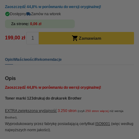
Zaoszczędź
44,8%
w porównaniu do wersji oryginalnej!
Dostępny
Zamów na wtorek
Za stronę
0,06 zł
199,00 zł
Zamawiam
Opis
Właściwości
Rekomendacje
Opis
Zaoszczędź
44,8%
w porównaniu do wersji oryginalnej!
Toner marki 123drukuj do drukarek Brother
EXTRA zwiększona wydajność
3.250 stron
(czyli
250 stron więcej
niż wersja
.
Brother)
Wyprodukowany przez fabrykę posiadającą certyfikat
ISO9001
(więc według
najwyższych norm jakości).