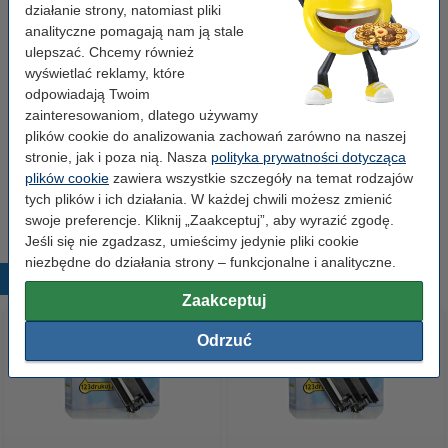
działanie strony, natomiast pliki
analityczne pomagają nam ją stale
ulepszać. Chcemy również
Wskazówka: zamów papier
wyświetlać reklamy, które
Papier ksero A4 80 g/m2 (2500 szt.), 123drukuj
odpowiadają Twoim
(5 ryz)
zainteresowaniom, dlatego używamy
110,00 zł
plików cookie do analizowania zachowań zarówno na naszej
stronie, jak i poza nią. Nasza
polityka prywatności dotycząca
Papier ksero A4 80 g/m2 (500 szt.), 123drukuj
plików cookie
zawiera wszystkie szczegóły na temat rodzajów
23,00 zł
tych plików i ich działania. W każdej chwili możesz zmienić
swoje preferencje. Kliknij „Zaakceptuj”, aby wyrazić zgodę.
Jeśli się nie zgadzasz, umieścimy jedynie pliki cookie
niezbędne do działania strony – funkcjonalne i analityczne.
Popularne produkty
Zaakceptuj
Odrzuć