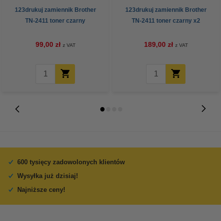
123drukuj zamiennik Brother
123drukuj zamiennik Brother
TN-2411 toner czarny
TN-2411 toner czarny x2
(dwupak)
99,00 zł
189,00 zł
z VAT
z VAT
600 tysięcy zadowolonych klientów
Wysyłka już dzisiaj!
Najniższe ceny!