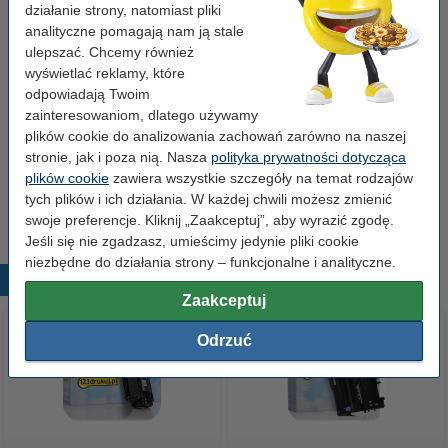
Kolor:
czarny
działanie strony, natomiast pliki
analityczne pomagają nam ją stale
Typ:
toner
ulepszać. Chcemy również
Numer:
wyświetlać reklamy, które
TN6600
odpowiadają Twoim
zainteresowaniom, dlatego używamy
Zamów bęben
plików cookie do analizowania zachowań zarówno na naszej
stronie, jak i poza nią. Nasza
polityka prywatności dotycząca
123drukuj zamiennik DR-6000 bęben
plików cookie
zawiera wszystkie szczegóły na temat rodzajów
światłoczuły / drum
149,00 zł
tych plików i ich działania. W każdej chwili możesz zmienić
swoje preferencje. Kliknij „Zaakceptuj”, aby wyrazić zgodę.
Jeśli się nie zgadzasz, umieścimy jedynie pliki cookie
niezbędne do działania strony – funkcjonalne i analityczne.
Popularne produkty
Zaakceptuj
Odrzuć