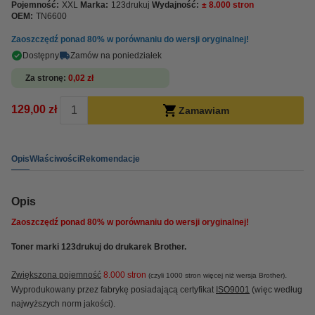
Pojemność:
XXL
Marka:
123drukuj
Wydajność:
± 8.000 stron
OEM:
TN6600
Zaoszczędź ponad
80%
w porównaniu do wersji oryginalnej!
Dostępny
Zamów na poniedziałek
Za stronę
0,02 zł
129,00 zł
Zamawiam
Opis
Właściwości
Rekomendacje
Opis
Zaoszczędź ponad
80%
w porównaniu do wersji oryginalnej!
Toner marki 123drukuj do drukarek Brother.
Zwiększona pojemność
8.
000 stron
.
(czyli 1000 stron więcej niż wersja Brother)
Wyprodukowany przez fabrykę posiadającą certyfikat
ISO9001
(więc według
najwyższych norm jakości).