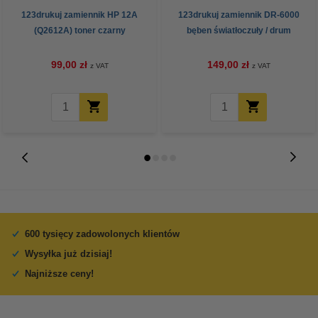
123drukuj zamiennik HP 12A
123drukuj zamiennik DR-6000
(Q2612A) toner czarny
bęben światłoczuły / drum
99,00 zł
149,00 zł
z VAT
z VAT
600 tysięcy zadowolonych klientów
Wysyłka już dzisiaj!
Najniższe ceny!