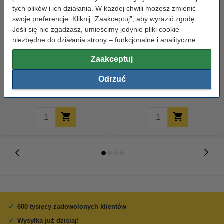
tych plików i ich działania. W każdej chwili możesz zmienić
swoje preferencje. Kliknij „Zaakceptuj”, aby wyrazić zgodę.
Jeśli się nie zgadzasz, umieścimy jedynie pliki cookie
niezbędne do działania strony – funkcjonalne i analityczne.
123drukuj zamiennik Brother
123drukuj zamiennik Brother
Zaakceptuj
TN-247BK toner czarny,
DR-243CL bęben światłoczuły /
zwiększona pojemność
drum
Odrzuć
189,00 zł
229,00 zł
z VAT
z VAT
600 tysięcy zadowolonych klientów
Wysyłka już dzisiaj!