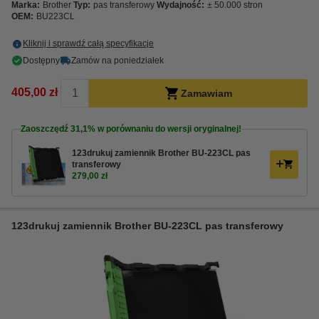
Marka:
Brother
Typ:
pas transferowy
Wydajność:
± 50.000 stron
OEM:
BU223CL
Kliknij i sprawdź całą specyfikacje
Dostępny
Zamów na poniedziałek
405,00 zł
Zamawiam
Zaoszczędź
31,1%
w porównaniu do wersji oryginalnej!
123drukuj zamiennik Brother BU-223CL pas
transferowy
279,00 zł
123drukuj zamiennik Brother BU-223CL pas transferowy