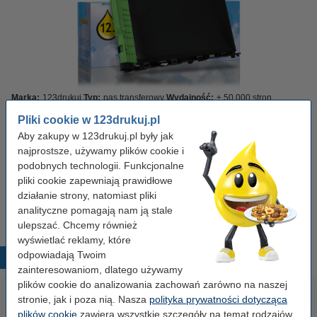
Marka:
123drukuj
Typ:
pas transferowy
Wydajność:
± 50.000 stron
OEM:
BU223CL
Pliki cookie w 123drukuj.pl
Aby zakupy w 123drukuj.pl były jak
Kliknij i sprawdź całą specyfikacje
Zaoszczędź
31,1%
w porównaniu do wersji oryginalnej!
najprostsze, używamy plików cookie i
podobnych technologii. Funkcjonalne
Dostępny
Zamów na poniedziałek
pliki cookie zapewniają prawidłowe
działanie strony, natomiast pliki
279,00 zł
Zamawiam
analityczne pomagają nam ją stale
ulepszać. Chcemy również
wyświetlać reklamy, które
odpowiadają Twoim
Popularne produkty
zainteresowaniom, dlatego używamy
plików cookie do analizowania zachowań zarówno na naszej
stronie, jak i poza nią. Nasza
polityka prywatności dotycząca
plików cookie
zawiera wszystkie szczegóły na temat rodzajów