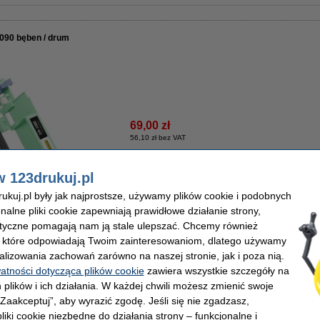
090 bęben / drum
69,00 zł
56,10 zł bez VAT
Dostępny
w 123drukuj.pl
Zamów z Pocztex na jutro!
kuj.pl były jak najprostsze, używamy plików cookie i podobnych
onalne pliki cookie zapewniają prawidłowe działanie strony,
Zamawiam
lityczne pomagają nam ją stale ulepszać. Chcemy również
, które odpowiadają Twoim zainteresowaniom, dlatego używamy
alizowania zachowań zarówno na naszej stronie, jak i poza nią.
watności dotycząca plików cookie
zawiera wszystkie szczegóły na
z
 plików i ich działania. W każdej chwili możesz zmienić swoje
 „Zaakceptuj”, aby wyrazić zgodę. Jeśli się nie zgadzasz,
wersji oryginalnej!
liki cookie niezbędne do działania strony – funkcjonalne i