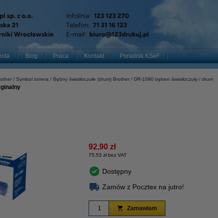
enta
Blog
Praca
Kontakt
Poradnik KSeF
other
Symbol tonera
Bębny światłoczułe (drum) Brother
DR-1090 bęben światłoczuły / drum
ginalny
92,90 zł
75,53 zł bez VAT
Dostępny
Zamów z Pocztex na jutro!
Zamawiam