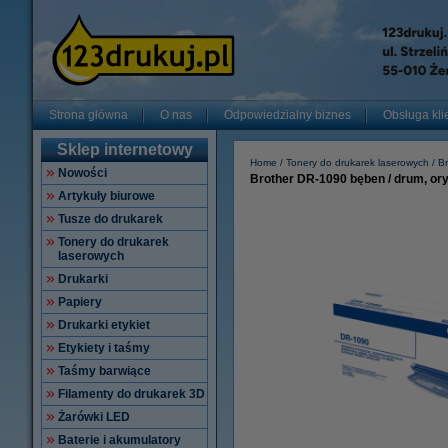
Strona główna
O nas
Odpowiedzialny biznes
Obsługa kli
Sklep internetowy
Home
Tonery do drukarek laserowych
Br
Nowości
Brother DR-1090 bęben / drum, ory
Artykuły biurowe
Tusze do drukarek
Tonery do drukarek
laserowych
Drukarki
Papiery
Drukarki etykiet
Etykiety i taśmy
Taśmy barwiące
Filamenty do drukarek 3D
Żarówki LED
Baterie i akumulatory