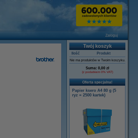
Zaloguj
Twój koszyk
Ilość
Produkt
Nie ma produktów w Twoim koszyku.
Suma:
0,00 zł
(z podatkiem 0% VAT)
Oferta specjalna!
Papier ksero A4 80 g (5
ryz = 2500 kartek)