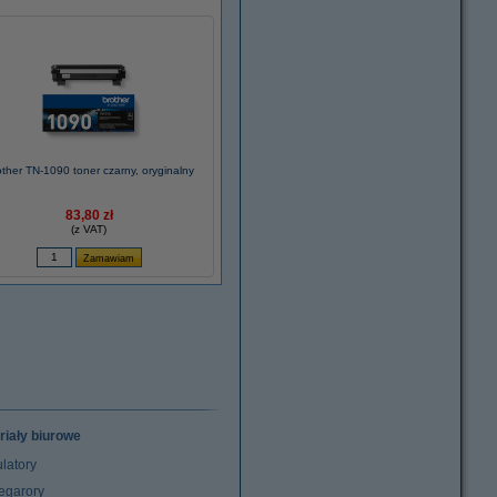
ther TN-1090 toner czarny, oryginalny
83,80 zł
(z VAT)
riały biurowe
latory
egarory