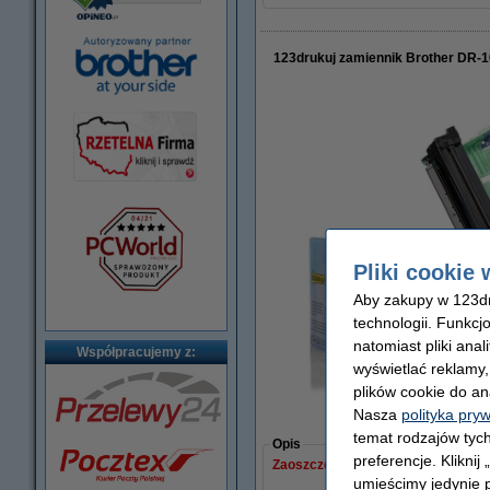
123drukuj zamiennik Brother DR-1
Pliki cookie 
Aby zakupy w 123dru
technologii. Funkcj
natomiast pliki ana
Współpracujemy z:
wyświetlać reklamy
plików cookie do an
Nasza
polityka pry
powięks
temat rodzajów tych
Opis
preferencje. Kliknij
Zaoszczędź
25,7%
w porównaniu do 
umieścimy jedynie p