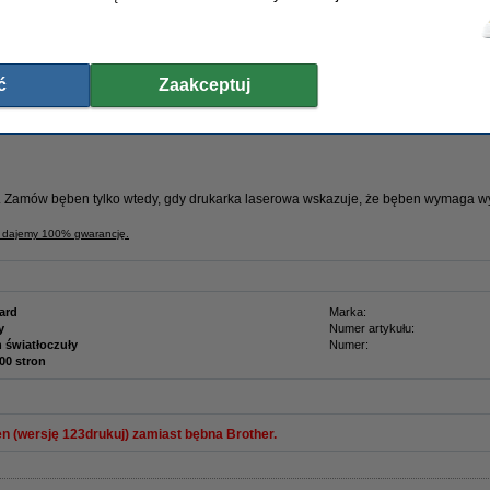
rek Brother.
ającą certyfikat
ISO9001
(więc według najwyższych norm jakości).
ć
Zaakceptuj
 taniej!
 TN-1090.
u. Zamów bęben tylko wtedy, gdy drukarka laserowa wskazuje, że bęben wymaga w
j dajemy 100% gwarancję.
ard
Marka:
y
Numer artykułu:
 światłoczuły
Numer:
000 stron
 (wersję 123drukuj) zamiast bębna Brother.