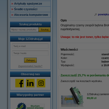
Artykuły spożywcze
Środki czystości
powięks
Akcesoria komputerowe
Opis
Szukaj produktu
Oryginalny czarny zespół bębna Brot
najefektywniej.
Szukaj
Uwaga: to nie jest toner, tylko
bębe
Moje 123drukuj.pl
Właściwości
Pojemność:
stand
Kolor:
czarn
Typ:
bęben
Wydajność:
± 10.
Zapomniałeś hasła?
Obserwuj nas
Zaoszczędź
25,7%
w porównaniu do 
Zaoszczędź na kosztach wydruku.
123drukuj zamienn
Wiarygodny partner
69,00 zł