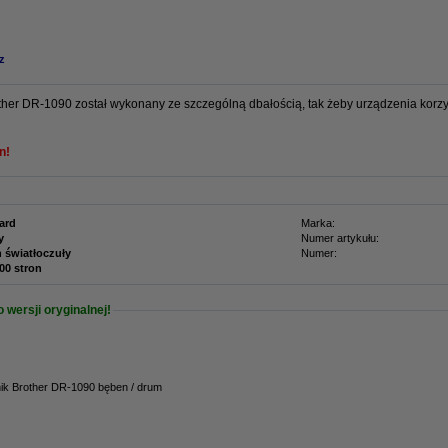
z
her DR-1090 został wykonany ze szczególną dbałością, tak żeby urządzenia korzys
n!
ard
Marka:
y
Numer artykułu:
 światłoczuły
Numer:
000 stron
wersji oryginalnej!
ik Brother DR-1090 bęben / drum