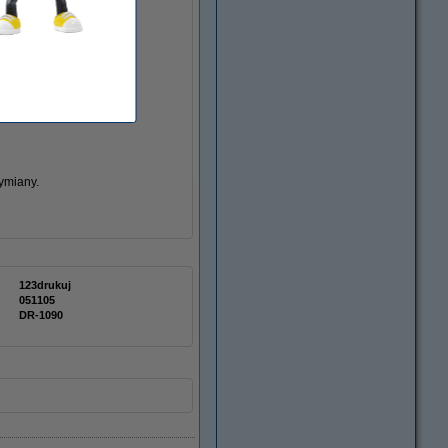
ymiany.
123drukuj
051105
DR-1090