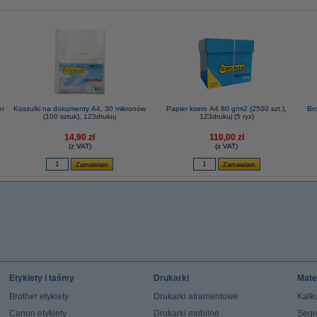
er
Koszulki na dokumenty A4, 30 mikronów
Papier ksero A4 80 g/m2 (2500 szt.),
Bro
(100 sztuk), 123drukuj
123drukuj (5 ryz)
14,90 zł
110,00 zł
(z VAT)
(z VAT)
Etykiety i taśmy
Drukarki
Mate
Brother etykiety
Drukarki atramentowe
Kalku
Canon etykiety
Drukarki mobilne
Segr