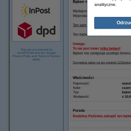
Bęben marki 123drukuj do druka
analityczne.
Wydajność: 10.000 stron.
Wyprodukowany przez fabrykę posiad
Odrzu
Ten sam poziom jakości wydruku, a ...
Ten bęben współpracuje z tonerami
Uwaga:
To nie jest toner
tylko bęben
!
This site is protected by
reCAPTCHA and the Google
Bęben nie zastępuje pustego toner
Privacy Policy
and
Terms of Service
apply.
Oczywiście także na ten produkt 123druku
Właściwości
Pojemność:
stand
Kolor:
czarn
Typ:
bęben
Wydajność:
± 10.
Porada
Radzimy Państwu zakupić ten bęben