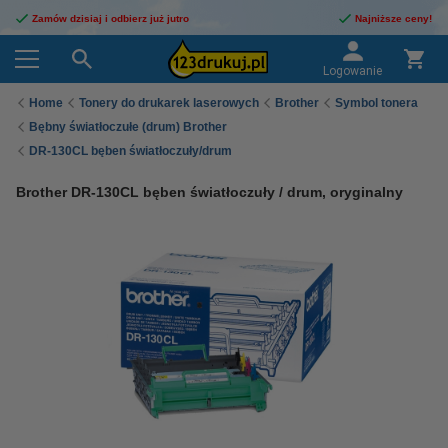
Zamów dzisiaj i odbierz już jutro
Najniższe ceny!
Logowanie
Home
Tonery do drukarek laserowych
Brother
Symbol tonera
Bębny światłoczułe (drum) Brother
DR-130CL bęben światłoczuły/drum
Brother DR-130CL bęben światłoczuły / drum, oryginalny