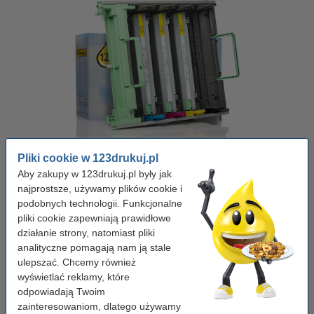
Pojemność:
standard
Marka:
123drukuj
Wydajność:
± 17.000 stron
Pliki cookie w 123drukuj.pl
OEM:
DR130CL
Aby zakupy w 123drukuj.pl były jak
najprostsze, używamy plików cookie i
Kliknij i sprawdź całą specyfikacje
podobnych technologii. Funkcjonalne
Zaoszczędź ponad
55%
w porównaniu do wersji oryginalnej!
pliki cookie zapewniają prawidłowe
Dostępny
Zamów na poniedziałek
działanie strony, natomiast pliki
Za stronę
0,02 zł
analityczne pomagają nam ją stale
ulepszać. Chcemy również
299,00 zł
Zamawiam
wyświetlać reklamy, które
odpowiadają Twoim
zainteresowaniom, dlatego używamy