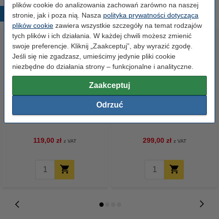
plików cookie do analizowania zachowań zarówno na naszej
Popularne produkty
stronie, jak i poza nią. Nasza
polityka prywatności dotycząca
plików cookie
zawiera wszystkie szczegóły na temat rodzajów
tych plików i ich działania. W każdej chwili możesz zmienić
swoje preferencje. Kliknij „Zaakceptuj”, aby wyrazić zgodę.
Jeśli się nie zgadzasz, umieścimy jedynie pliki cookie
niezbędne do działania strony – funkcjonalne i analityczne.
Zaakceptuj
Odrzuć
123drukuj zamiennik Brother
Brother TN-130BK toner czarny,
TN-135BK toner czarny,
standardowa wydajność,
zwiększona wydajność
oryginalny
119,00 zł
299,00 zł
z VAT
z VAT