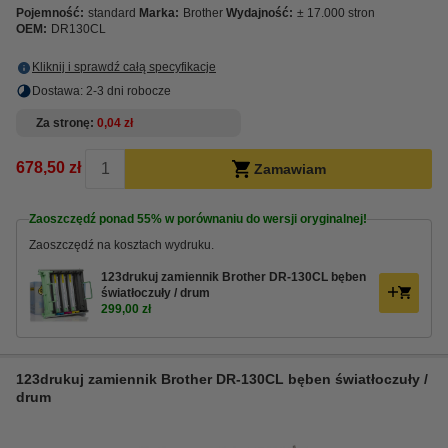
Pojemność:
standard
Marka:
Brother
Wydajność:
± 17.000 stron
OEM:
DR130CL
Kliknij i sprawdź całą specyfikacje
Dostawa: 2-3 dni robocze
Za stronę
0,04 zł
678,50 zł
Zamawiam
Zaoszczędź ponad
55%
w porównaniu do wersji oryginalnej!
Zaoszczędź na kosztach wydruku.
123drukuj zamiennik Brother DR-130CL bęben
światłoczuły / drum
299,00 zł
123drukuj zamiennik Brother DR-130CL bęben światłoczuły /
drum