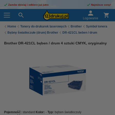
Zamów dzisiaj i odbierz już jutro
Najniższe ceny!
Logowanie
Home
Tonery do drukarek laserowych
Brother
Symbol tonera
Bębny światłoczułe (drum) Brother
DR-421CL beben / drum
Brother DR-421CL bęben / drum 4 sztuki CMYK, oryginalny
Pojemność:
standard
Kolor:
-
Typ:
bęben światłoczuły