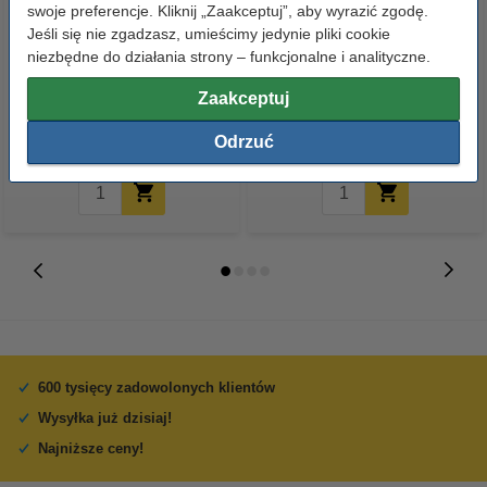
swoje preferencje. Kliknij „Zaakceptuj”, aby wyrazić zgodę.
Jeśli się nie zgadzasz, umieścimy jedynie pliki cookie
123drukuj zamiennik Brother
123drukuj zamiennik Zestaw
niezbędne do działania strony – funkcjonalne i analityczne.
TN-423BK toner czarny,
promocyjny: TN-423BK / C / M /
Zaakceptuj
zwiększona pojemność
Y czarny + 3 kolory
189,00 zł
749,00 zł
z VAT
z VAT
Odrzuć
600 tysięcy zadowolonych klientów
Wysyłka już dzisiaj!
Najniższe ceny!