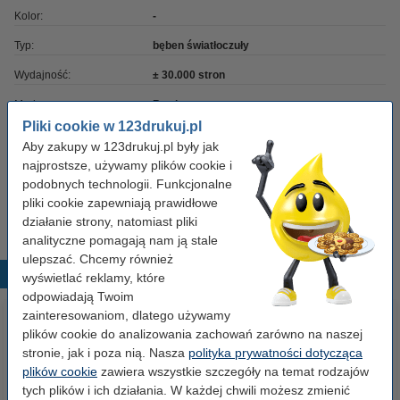
Kolor:
-
Typ:
bęben światłoczuły
Wydajność:
± 30.000 stron
Marka:
Brother
Pliki cookie w 123drukuj.pl
OEM:
DR421CL
Aby zakupy w 123drukuj.pl były jak
Numer artykułu:
051142
najprostsze, używamy plików cookie i
podobnych technologii. Funkcjonalne
Numer:
DR-421CL
pliki cookie zapewniają prawidłowe
działanie strony, natomiast pliki
analityczne pomagają nam ją stale
ulepszać. Chcemy również
Popularne produkty
wyświetlać reklamy, które
odpowiadają Twoim
zainteresowaniom, dlatego używamy
plików cookie do analizowania zachowań zarówno na naszej
stronie, jak i poza nią. Nasza
polityka prywatności dotycząca
plików cookie
zawiera wszystkie szczegóły na temat rodzajów
tych plików i ich działania. W każdej chwili możesz zmienić