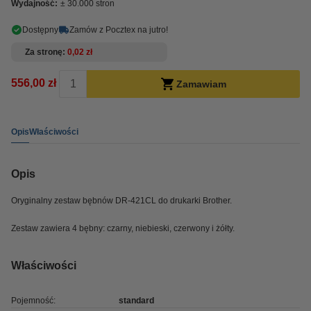
Wydajność:
± 30.000 stron
Dostępny
Zamów z Pocztex na jutro!
Za stronę
0,02 zł
556,00 zł
Zamawiam
Opis
Właściwości
Opis
Oryginalny zestaw bębnów DR-421CL do drukarki Brother.
Zestaw zawiera 4 bębny: czarny, niebieski, czerwony i żółty.
Właściwości
Pojemność:
standard