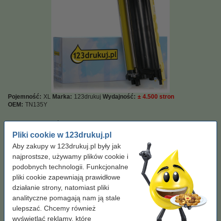
Pojemność:
XL
Marka:
123drukuj
Wydajność:
± 4.500 stron
OEM:
TN135Y
Kliknij i sprawdź całą specyfikacje
Zaoszczędź prawie
80%
w porównaniu do wersji oryginalnej!
Pliki cookie w 123drukuj.pl
Dostawa: 2-3 dni robocze
Aby zakupy w 123drukuj.pl były jak
najprostsze, używamy plików cookie i
Za stronę
0,03 zł
podobnych technologii. Funkcjonalne
pliki cookie zapewniają prawidłowe
149,00 zł
Zamawiam
działanie strony, natomiast pliki
analityczne pomagają nam ją stale
Wskazówka: zamów papier
ulepszać. Chcemy również
wyświetlać reklamy, które