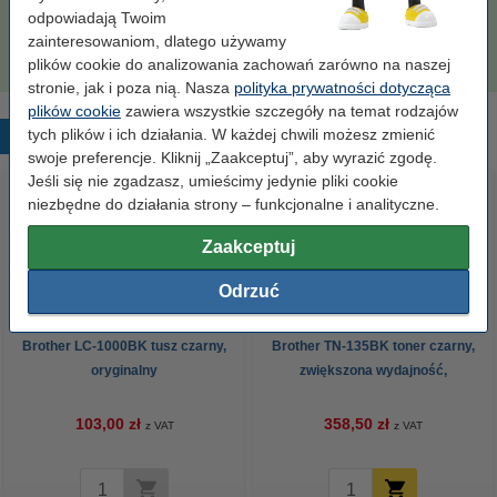
Papier ksero A4 80 g/m2 (2500 szt.), 123drukuj
odpowiadają Twoim
(5 ryz)
zainteresowaniom, dlatego używamy
110,00 zł
plików cookie do analizowania zachowań zarówno na naszej
stronie, jak i poza nią. Nasza
polityka prywatności dotycząca
plików cookie
zawiera wszystkie szczegóły na temat rodzajów
tych plików i ich działania. W każdej chwili możesz zmienić
Popularne produkty
swoje preferencje. Kliknij „Zaakceptuj”, aby wyrazić zgodę.
Jeśli się nie zgadzasz, umieścimy jedynie pliki cookie
niezbędne do działania strony – funkcjonalne i analityczne.
Zaakceptuj
Odrzuć
Brother LC-1000BK tusz czarny,
Brother TN-135BK toner czarny,
oryginalny
zwiększona wydajność,
oryginalny
103,00 zł
358,50 zł
z VAT
z VAT