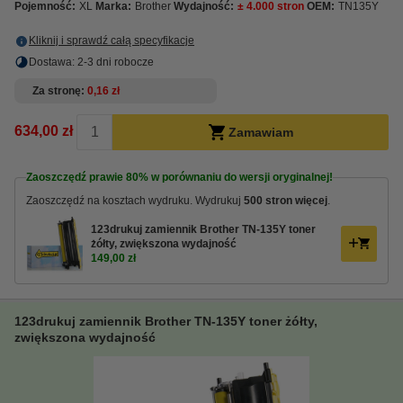
Pojemność:
XL
Marka:
Brother
Wydajność:
± 4.000 stron
OEM:
TN135Y
Kliknij i sprawdź całą specyfikacje
Dostawa: 2-3 dni robocze
Za stronę
0,16 zł
634,00 zł
Zamawiam
Zaoszczędź prawie
80%
w porównaniu do wersji oryginalnej!
Zaoszczędź na kosztach wydruku. Wydrukuj
500 stron więcej
.
123drukuj zamiennik Brother TN-135Y toner
żółty, zwiększona wydajność
149,00 zł
123drukuj zamiennik Brother TN-135Y toner żółty,
zwiększona wydajność