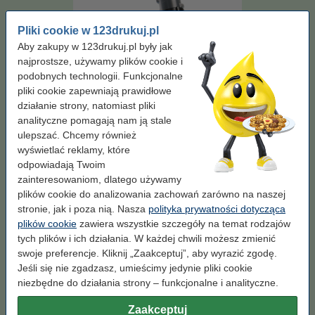
Pliki cookie w 123drukuj.pl
Aby zakupy w 123drukuj.pl były jak
najprostsze, używamy plików cookie i
podobnych technologii. Funkcjonalne
pliki cookie zapewniają prawidłowe
działanie strony, natomiast pliki
analityczne pomagają nam ją stale
Pojemność:
standard
Marka:
123drukuj
Wydajność:
± 2.500 stron
ulepszać. Chcemy również
OEM:
TN200
wyświetlać reklamy, które
odpowiadają Twoim
Kliknij i sprawdź całą specyfikacje
Zaoszczędź ponad
80%
w porównaniu do wersji oryginalnej!
zainteresowaniom, dlatego używamy
plików cookie do analizowania zachowań zarówno na naszej
Dostępny
Zamów na wtorek
stronie, jak i poza nią. Nasza
polityka prywatności dotycząca
Za stronę
0,02 zł
plików cookie
zawiera wszystkie szczegóły na temat rodzajów
tych plików i ich działania. W każdej chwili możesz zmienić
39,00 zł
Zamawiam
swoje preferencje. Kliknij „Zaakceptuj”, aby wyrazić zgodę.
Jeśli się nie zgadzasz, umieścimy jedynie pliki cookie
niezbędne do działania strony – funkcjonalne i analityczne.
Wskazówka: zamów papier
Papier ksero A4 80 g/m2 (2500 szt.), 123drukuj
Zaakceptuj