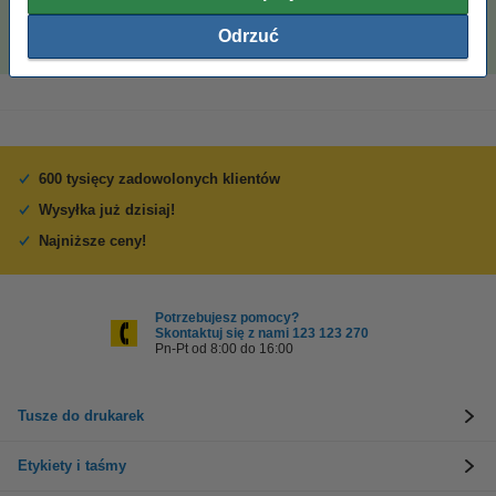
(5 ryz)
110,00 zł
Odrzuć
600 tysięcy zadowolonych klientów
Wysyłka już dzisiaj!
Najniższe ceny!
Potrzebujesz pomocy?
Skontaktuj się z nami 123 123 270
Pn-Pt od 8:00 do 16:00
Tusze do drukarek
Etykiety i taśmy