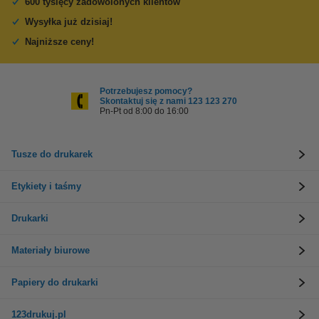
600 tysięcy zadowolonych klientów
Wysyłka już dzisiaj!
Najniższe ceny!
Potrzebujesz pomocy?
Skontaktuj się z nami 123 123 270
Pn-Pt od 8:00 do 16:00
Tusze do drukarek
Etykiety i taśmy
Drukarki
Materiały biurowe
Papiery do drukarki
123drukuj.pl