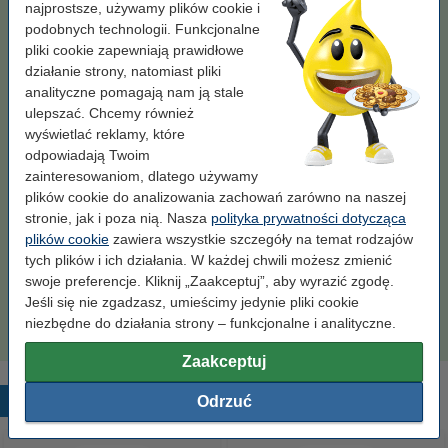
najprostsze, używamy plików cookie i
89,00 zł
Zamawiam
podobnych technologii. Funkcjonalne
pliki cookie zapewniają prawidłowe
Wskazówka: zamów papier
działanie strony, natomiast pliki
analityczne pomagają nam ją stale
Papier ksero A4 80 g/m2 (2500 szt.), 123drukuj
ulepszać. Chcemy również
(5 ryz)
wyświetlać reklamy, które
110,00 zł
odpowiadają Twoim
zainteresowaniom, dlatego używamy
Papier ksero A4 80 g/m2 (500 szt.), 123drukuj
plików cookie do analizowania zachowań zarówno na naszej
23,00 zł
stronie, jak i poza nią. Nasza
polityka prywatności dotycząca
plików cookie
zawiera wszystkie szczegóły na temat rodzajów
Zamów bęben
tych plików i ich działania. W każdej chwili możesz zmienić
swoje preferencje. Kliknij „Zaakceptuj”, aby wyrazić zgodę.
123drukuj zamiennik Brother DR-2100 bęben
światłoczuły / drum
Jeśli się nie zgadzasz, umieścimy jedynie pliki cookie
129,00 zł
niezbędne do działania strony – funkcjonalne i analityczne.
Zaakceptuj
Odrzuć
Popularne produkty