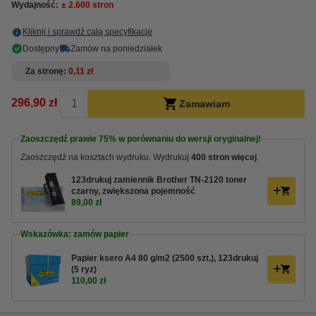
Wydajność:
± 2.600 stron
Kliknij i sprawdź całą specyfikacje
Dostępny
Zamów na poniedziałek
Za stronę
0,11 zł
296,90 zł
Zamawiam
Zaoszczędź prawie
75%
w porównaniu do wersji oryginalnej!
Zaoszczędź na kosztach wydruku. Wydrukuj
400 stron więcej
.
123drukuj zamiennik Brother TN-2120 toner
czarny, zwiększona pojemność
89,00 zł
Wskazówka: zamów papier
Papier ksero A4 80 g/m2 (2500 szt.), 123drukuj
(5 ryz)
110,00 zł