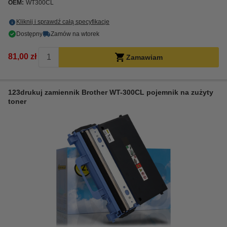
OEM:
WT300CL
Kliknij i sprawdź całą specyfikacje
Dostępny
Zamów na wtorek
81,00 zł
Zamawiam
123drukuj zamiennik Brother WT-300CL pojemnik na zużyty
toner