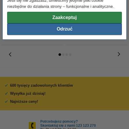
Jeśli się nie zgadzasz, umieścimy jedynie pliki cookie
zwiększona pojemność,
4 sztuki CMYK, oryginalny
niezbędne do działania strony – funkcjonalne i analityczne.
oryginalny
283,90 zł
681,00 zł
Zaakceptuj
z VAT
z VAT
Odrzuć
600 tysięcy zadowolonych klientów
Wysyłka już dzisiaj!
Najniższe ceny!
Potrzebujesz pomocy?
Skontaktuj się z nami 123 123 270