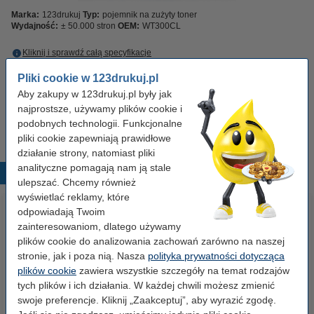
Marka:
123drukuj
Typ:
pojemnik na zużyty toner
Wydajność:
± 50.000 stron
OEM:
WT300CL
Kliknij i sprawdź całą specyfikacje
Zaoszczędź ponad
25%
w porównaniu do wersji oryginalnej!
Pliki cookie w 123drukuj.pl
Dostawa: 2-3 dni robocze
Aby zakupy w 123drukuj.pl były jak
najprostsze, używamy plików cookie i
59,00 zł
Zamawiam
podobnych technologii. Funkcjonalne
pliki cookie zapewniają prawidłowe
działanie strony, natomiast pliki
analityczne pomagają nam ją stale
Popularne produkty
ulepszać. Chcemy również
wyświetlać reklamy, które
odpowiadają Twoim
zainteresowaniom, dlatego używamy
plików cookie do analizowania zachowań zarówno na naszej
stronie, jak i poza nią. Nasza
polityka prywatności dotycząca
plików cookie
zawiera wszystkie szczegóły na temat rodzajów
tych plików i ich działania. W każdej chwili możesz zmienić
swoje preferencje. Kliknij „Zaakceptuj”, aby wyrazić zgodę.
Brother TN-325BK toner czarny,
Brother DR-320CL bęben / drum