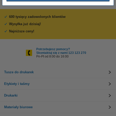
600 tysięcy zadowolonych klientów
Wysyłka już dzisiaj!
Najniższe ceny!
Potrzebujesz pomocy?
Skontaktuj się z nami 123 123 270
Pn-Pt od 8:00 do 16:00
Tusze do drukarek
Etykiety i taśmy
Drukarki
Materiały biurowe