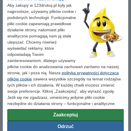
Aby zakupy w 123drukuj.pl były jak
najprostsze, używamy plików cookie i
podobnych technologii. Funkcjonalne
pliki cookie zapewniają prawidłowe
działanie strony, natomiast pliki
analityczne pomagają nam ją stale
ulepszać. Chcemy również
wyświetlać reklamy, które
odpowiadają Twoim
Pojemność:
standard
Marka:
123drukuj
Wydajność:
± 20.000 stron
zainteresowaniom, dlatego używamy
OEM:
DR6000
plików cookie do analizowania zachowań zarówno na naszej
stronie, jak i poza nią. Nasza
polityka prywatności dotycząca
Kliknij i sprawdź całą specyfikacje
plików cookie
zawiera wszystkie szczegóły na temat rodzajów
Zaoszczędź prawie
75%
w porównaniu do wersji oryginalnej!
tych plików i ich działania. W każdej chwili możesz zmienić
Dostawa: 2-3 dni robocze
swoje preferencje. Kliknij „Zaakceptuj”, aby wyrazić zgodę.
Za stronę
0,007 zł
Jeśli się nie zgadzasz, umieścimy jedynie pliki cookie
niezbędne do działania strony – funkcjonalne i analityczne.
149,00 zł
Zamawiam
Zaakceptuj
Odrzuć