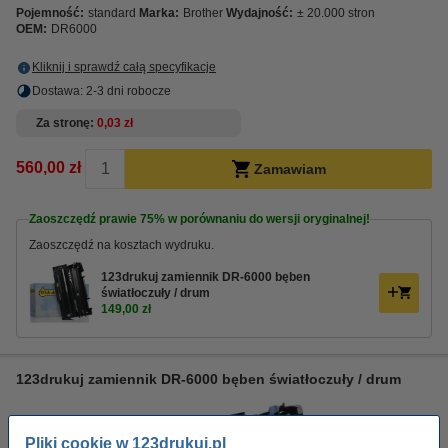
Pojemność:
standard
Marka:
Brother
Wydajność:
± 20.000 stron
OEM:
DR6000
Kliknij i sprawdź całą specyfikacje
Dostawa: 2-3 dni robocze
Za stronę
0,03 zł
560,00 zł
Zamawiam
Zaoszczędź prawie
75%
w porównaniu do wersji oryginalnej!
Zaoszczędź na kosztach wydruku.
123drukuj zamiennik DR-6000 bęben
światłoczuły / drum
149,00 zł
123drukuj zamiennik DR-6000 bęben światłoczuły / drum
Pliki cookie w 123drukuj.pl