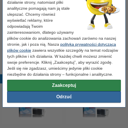
Właściwości
działanie strony, natomiast pliki
analityczne pomagają nam ją stale
ulepszać. Chcemy również
Kolor:
czarny (2x) i kolorowy (3x)
wyświetlać reklamy, które
Pojemność:
78,4 ml
odpowiadają Twoim
zainteresowaniom, dlatego używamy
Rodzaj:
opakowanie zbiorcze
plików cookie do analizowania zachowań zarówno na naszej
Pojemność:
standard
stronie, jak i poza nią. Nasza
polityka prywatności dotycząca
plików cookie
zawiera wszystkie szczegóły na temat rodzajów
Numer:
2078C005
tych plików i ich działania. W każdej chwili możesz zmienić
swoje preferencje. Kliknij „Zaakceptuj”, aby wyrazić zgodę.
Jeśli się nie zgadzasz, umieścimy jedynie pliki cookie
niezbędne do działania strony – funkcjonalne i analityczne.
Popularne produkty
Zaakceptuj
Odrzuć