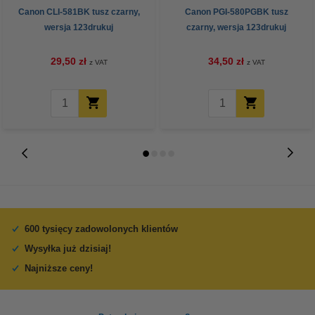
Canon CLI-581BK tusz czarny,
Canon PGI-580PGBK tusz
wersja 123drukuj
czarny, wersja 123drukuj
29,50 zł
34,50 zł
z VAT
z VAT
600 tysięcy zadowolonych klientów
Wysyłka już dzisiaj!
Najniższe ceny!