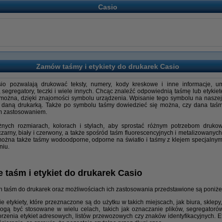
Casio
Zamów taśmy i etykiety do drukarek Casio
sio pozwalają drukować teksty, numery, kody kreskowe i inne informacje, 
, segregatory, teczki i wiele innych. Chcąc znaleźć odpowiednią taśmę lub etyki
to można, dzięki znajomości symbolu urządzenia. Wpisanie tego symbolu na naszej
e z daną drukarką. Także po symbolu taśmy dowiedzieć się można, czy dana ta
ym zastosowaniem.
żnych rozmiarach, kolorach i stylach, aby sprostać różnym potrzebom druk
czarny, biały i czerwony, a także spośród taśm fluorescencyjnych i metalizowanyc
można także taśmy wodoodporne, odporne na światło i taśmy z klejem specjalnym, 
niu.
 taśm i etykiet do drukarek Casio
h taśm do drukarek oraz możliwościach ich zastosowania przedstawione są poniże
e etykiety, które przeznaczone są do użytku w takich miejscach, jak biura, sklepy
ogą być stosowane w wielu celach, takich jak oznaczanie plików, segregatorów
rzenia etykiet adresowych, listów przewozowych czy znaków identyfikacyjnych. Et