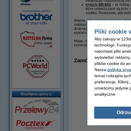
trwałością i odpornością na 
etykiety
XR-9X1
–
to rodzaj 
które umieszczane są m.in. n
szybka. Doskonałe, gdy pot
Ważne, aby wybrać właściwy mater
naklejona. Warto także zwrócić uw
drukowane. Nie bez znaczenia są rów
Pliki cookie 
etykiet lub taśm w opakowaniu.
Aby zakupy w 123dru
Mając na uwadze wszystkie powyższ
technologii. Funkcj
oznaczenia produktów lub innych e
natomiast pliki ana
wyświetlać reklamy
Zamów razem
plików cookie do an
Nasza
polityka pry
temat rodzajów tych
preferencje. Kliknij
umieścimy jedynie p
analityczne.
Współpracujemy z:
Odrzu