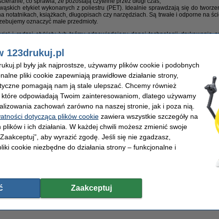
ścieranie, co sprawia, że pozostają czytelne przez długi czas,
wąskich etykiet wykonanych z poliestru (PET). Idealnie sprawdzają się do tworzen
a notatnikach, książkach, długopisach czy narzędziach. Są trwałe i odporne na ściera
rzebujemy oznaczyć małe przedmioty.
iał i rodzaj etykiety lub taśmy odpowiadający danej technologii drukowania o
agę na warunki, w jakich będzie przechowywana etykieta lub taśma, oraz rodzaj
nież parametry techniczne produktów, takie jak trwałość, odporność na czynniki z
w 123drukuj.pl
kuj.pl były jak najprostsze, używamy plików cookie i podobnych
e czynniki, wybrać można odpowiednią etykietę lub taśmę, która spełni wymaga
onalne pliki cookie zapewniają prawidłowe działanie strony,
lementów.
lityczne pomagają nam ją stale ulepszać. Chcemy również
, które odpowiadają Twoim zainteresowaniom, dlatego używamy
alizowania zachowań zarówno na naszej stronie, jak i poza nią.
watności dotycząca plików cookie
zawiera wszystkie szczegóły na
 plików i ich działania. W każdej chwili możesz zmienić swoje
 „Zaakceptuj”, aby wyrazić zgodę. Jeśli się nie zgadzasz,
liki cookie niezbędne do działania strony – funkcjonalne i
ć
Zaakceptuj