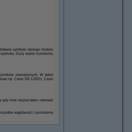
podstawie symbolu danego modelu
 wydruku. Duży wybór rozmiarów,
Długopisy
czynników zewnętrznych. W takim
ejowe np. Casio XR-12RD1, Casio
czas gdy inne można łatwo oderwać
wszystkie wątpliwości i pomożemy