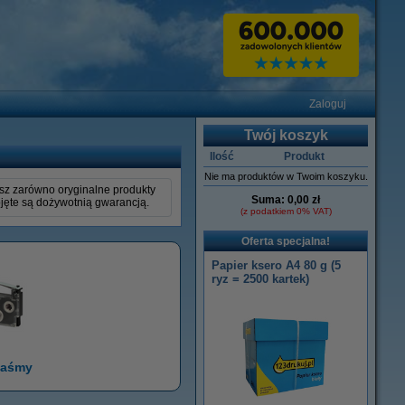
Zaloguj
Twój koszyk
Ilość
Produkt
Nie ma produktów w Twoim koszyku.
pisz zarówno oryginalne produkty
Suma:
0,00 zł
objęte są dożywotnią gwarancją.
(z podatkiem 0% VAT)
Oferta specjalna!
Papier ksero A4 80 g (5
ryz = 2500 kartek)
taśmy