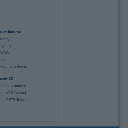
riały biurowe
latory
egarory
z WOW
ery
y samoprzylepne
menty 3D
 mm PLA filament
 mm ABS filament
 mm PETG filament