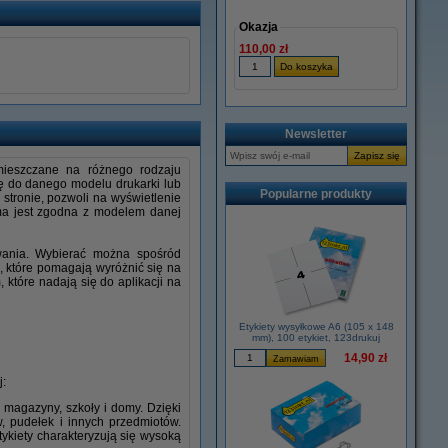
Okazja
110,00 zł
Newsletter
umieszczane na różnego rodzaju
etę do danego modelu drukarki lub
Popularne produkty
 stronie, pozwoli na wyświetlenie
śma jest zgodna z modelem danej
owania. Wybierać można spośród
h, które pomagają wyróżnić się na
które nadają się do aplikacji na
Etykiety wysyłkowe A6 (105 x 148
mm), 100 etykiet, 123drukuj
14,90 zł
j:
, magazyny, szkoły i domy. Dzięki
, pudełek i innych przedmiotów.
ykiety charakteryzują się wysoką