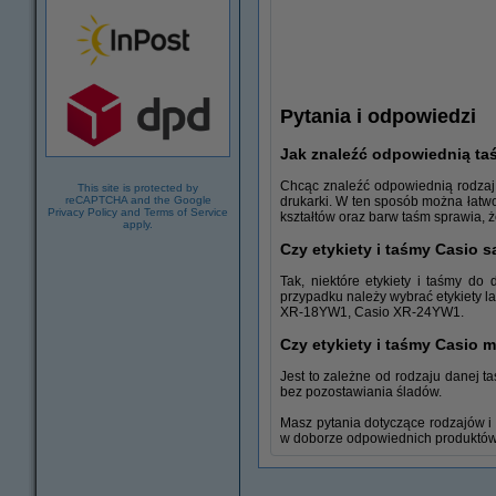
Pytania i odpowiedzi
Jak znaleźć odpowiednią taś
Chcąc znaleźć odpowiednią rodzaj
This site is protected by
reCAPTCHA and the Google
drukarki. W ten sposób można łatw
Privacy Policy
and
Terms of Service
kształtów oraz barw taśm sprawia,
apply.
Czy etykiety i taśmy Casio 
Niszczarki
Tak, niektóre etykiety i taśmy d
przypadku należy wybrać etykiety
XR-18YW1, Casio XR-24YW1.
Czy etykiety i taśmy Casio 
Jest to zależne od rodzaju danej t
bez pozostawiania śladów.
Masz pytania dotyczące rodzajów i 
w doborze odpowiednich produktów