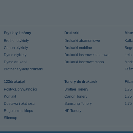
Etykiety i taśmy
Drukarki
Mate
Brother etykiety
Drukarki atramentowe
Kalku
Canon etykiety
Drukarki mobilne
Segr
Dymo etykiety
Drukarki laserowe kolorowe
Leit
Dymo drukarki
Drukarki laserowe mono
Mark
Brother etykiety drukarki
Taśm
123drukuj.pl
Tonery do drukarek
Fila
Polityka prywatności
Brother Tonery
1,75
Kontakt
Canon Tonery
1,75
Dostawa i płatności
Samsung Tonery
1,75
Regulamin sklepu
HP Tonery
Sitemap