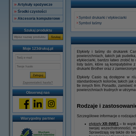
Artykuły spożywcze
Środki czystości
Symbol drukarki / etykieciarki
Akcesoria komputerowe
Symbol taśmy
Szukaj produktu
Szukaj
Moje 123drukuj.pl
Etykiety i taśmy do drukarek Ca
powierzchniach, takich jak pudełka
etykieciarki, bardzo łatwo zrobić 
listy taśm, które są kompatybiln
drukarki Brother oraz z zamierzon
Etykiety Casio są dostępne w ró
standardowych kolorów, takich jak 
Zapomniałeś hasła?
tle innych firm. Ponadto, zamówić 
powierzchniach trudnych w utrzyma
Obserwuj nas
Rodzaje i zastosowanie
Szczegółowe informacje o rodzajac
Wiarygodny partner
etykiety
XR-9WE1
–
to wąski
swojej wszechstronności, m
Sprawdzają się także do two