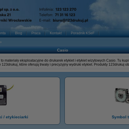
enta
Blog
Praca
Kontakt
Poradnik KSeF
io
Casio
 to materiały eksploatacyjne do drukarek etykiet i etykiet wizytowych Casio. Tu ku
 123drukuj, które oferują trwały i precyzyjny wydruki etykiet. Produkty 123drukuj 
 / etykieciarki
Symbol 