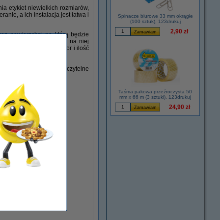
ia etykiet niewielkich rozmiarów,
nie, a ich instalacja jest łatwa i
Spinacze biurowe 33 mm okrągłe
(100 sztuk), 123drukuj
2,90 zł
raz powierzchni na którą będzie
 informacji, które będą na niej
ewnętrzne, rozmiar, kolor i ilość
nia i zapewni trwałe i czytelne
Taśma pakowa przeźroczysta 50
mm x 66 m (3 sztuki), 123drukuj
24,90 zł