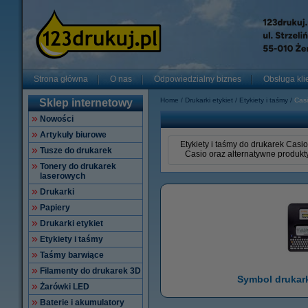
Strona główna
O nas
Odpowiedzialny biznes
Obsługa kli
Home
Drukarki etykiet
Etykiety i taśmy
Cas
Sklep internetowy
Nowości
Artykuły biurowe
Etykiety i taśmy do drukarek Casio
Tusze do drukarek
Casio oraz alternatywne produkty
Tonery do drukarek
laserowych
Drukarki
Papiery
Drukarki etykiet
Etykiety i taśmy
Taśmy barwiące
Filamenty do drukarek 3D
Symbol drukarki
Żarówki LED
Baterie i akumulatory