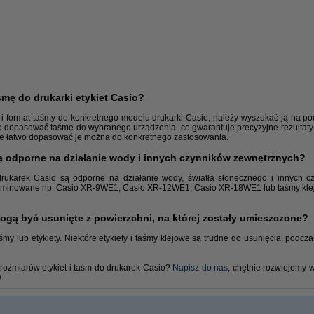
mę do drukarki etykiet Casio?
 i format taśmy do konkretnego modelu drukarki Casio, należy wyszukać ją na 
o dopasować taśmę do wybranego urządzenia, co gwarantuje precyzyjne rezultaty
 że łatwo dopasować je można do konkretnego zastosowania.
są odporne na działanie wody i innych czynników zewnętrznych?
Laminatory
o drukarek Casio są odporne na działanie wody, światła słonecznego i innych 
 laminowane np. Casio XR-9WE1, Casio XR-12WE1, Casio XR-18WE1 lub taśmy kl
mogą być usunięte z powierzchni, na której zostały umieszczone?
aśmy lub etykiety. Niektóre etykiety i taśmy klejowe są trudne do usunięcia, pod
rozmiarów etykiet i taśm do drukarek Casio?
Napisz do nas
, chętnie rozwiejemy 
.