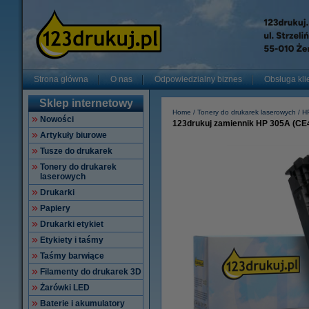
Strona główna
O nas
Odpowiedzialny biznes
Obsługa kli
Sklep internetowy
Home
Tonery do drukarek laserowych
H
Nowości
123drukuj zamiennik HP 305A (CE4
Artykuły biurowe
Tusze do drukarek
Tonery do drukarek
laserowych
Drukarki
Papiery
Drukarki etykiet
Etykiety i taśmy
Taśmy barwiące
Filamenty do drukarek 3D
Żarówki LED
Baterie i akumulatory