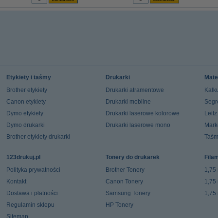
Etykiety i taśmy
Drukarki
Mate
Brother etykiety
Drukarki atramentowe
Kalku
Canon etykiety
Drukarki mobilne
Segr
Dymo etykiety
Drukarki laserowe kolorowe
Leit
Dymo drukarki
Drukarki laserowe mono
Mark
Brother etykiety drukarki
Taśm
123drukuj.pl
Tonery do drukarek
Fila
Polityka prywatności
Brother Tonery
1,75
Kontakt
Canon Tonery
1,75
Dostawa i płatności
Samsung Tonery
1,75
Regulamin sklepu
HP Tonery
Sitemap