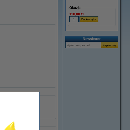
Okazja
110,00 zł
Newsletter
054063
żółty
toner
CE412A