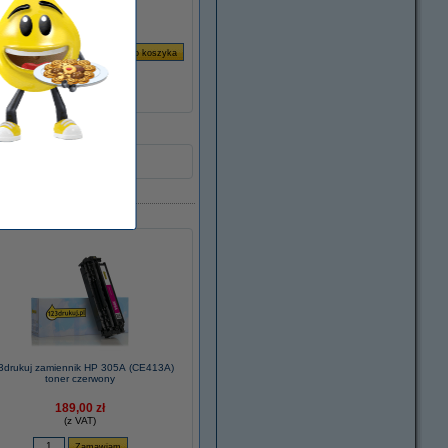
3drukuj zamiennik HP 305A (CE413A)
toner czerwony
189,00 zł
(z VAT)