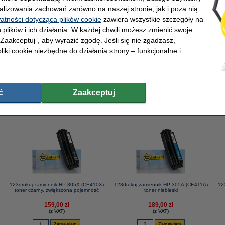
alizowania zachowań zarówno na naszej stronie, jak i poza nią.
watności dotycząca plików cookie
zawiera wszystkie szczegóły na
 g/m2 (2500 szt.), 123drukuj (5 ryz)
 plików i ich działania. W każdej chwili możesz zmienić swoje
 „Zaakceptuj”, aby wyrazić zgodę. Jeśli się nie zgadzasz,
liki cookie niezbędne do działania strony – funkcjonalne i
 (wersję 123drukuj) zamiast tonera HP.
ć
Zaakceptuj
123drukuj zamiennik HP 305X (CE410X)
123drukuj zamiennik HP 305A (CE411A)
12
toner czarny, zwiększona pojemność
toner niebieski
159,00 zł
189,00 zł
(z VAT)
(z VAT)