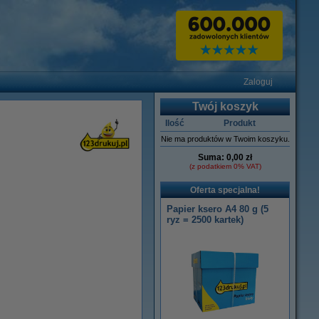
Zaloguj
Twój koszyk
Ilość
Produkt
Nie ma produktów w Twoim koszyku.
Suma:
0,00 zł
(z podatkiem 0% VAT)
Oferta specjalna!
Papier ksero A4 80 g (5
ryz = 2500 kartek)