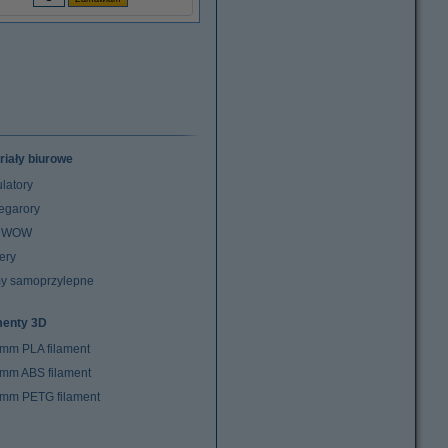
riały biurowe
latory
egarory
z WOW
ery
y samoprzylepne
menty 3D
 mm PLA filament
 mm ABS filament
 mm PETG filament