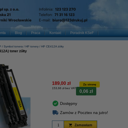
enta
Blog
Praca
Kontakt
Poradnik KSeF
P
Symbol tonera
HP tonery
HP CE412A żółty
12A) toner żółty
189,00 zł
Za stronę
153,66 zł bez VAT
0,06 zł
Dostępny
Zamów z Pocztex na jutro!
Zamawiam