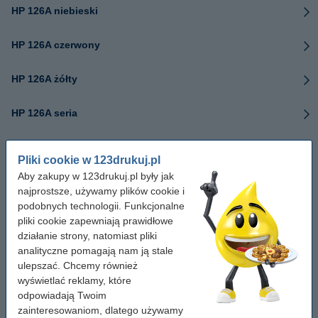
HP 126A niebieski
HP 126A czerwony
HP 126A żółty
HP 126A seria
HP 128A czarny
Pliki cookie w 123drukuj.pl
Aby zakupy w 123drukuj.pl były jak
HP 128A niebieski
najprostsze, używamy plików cookie i
podobnych technologii. Funkcjonalne
HP 128A czerwony
pliki cookie zapewniają prawidłowe
działanie strony, natomiast pliki
HP 128A żółty
analityczne pomagają nam ją stale
ulepszać. Chcemy również
wyświetlać reklamy, które
HP 128A seria
odpowiadają Twoim
zainteresowaniom, dlatego używamy
HP 130A czarny