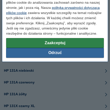
plików cookie do analizowania zachowań zarówno na naszej
stronie, jak i poza nią. Nasza
polityka prywatności dotycząca
HP 130A niebieski
plików cookie
zawiera wszystkie szczegóły na temat rodzajów
tych plików i ich działania. W każdej chwili możesz zmienić
swoje preferencje. Kliknij „Zaakceptuj”, aby wyrazić zgodę.
HP 130A czerwony
Jeśli się nie zgadzasz, umieścimy jedynie pliki cookie
niezbędne do działania strony – funkcjonalne i analityczne.
HP 130A żółty
Zaakceptuj
HP 130A seria
Odrzuć
HP 131A czarny
HP 131A niebieski
HP 131A czerwony
HP 131A żółty
HP 131X czarny XL