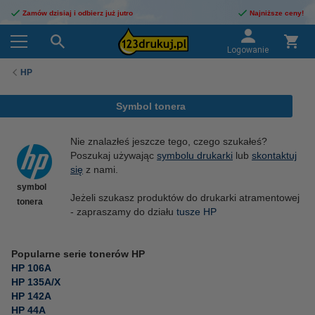
Zamów dzisiaj i odbierz już jutro
Najniższe ceny!
Logowanie
HP
Symbol tonera
Nie znalazłeś jeszcze tego, czego szukałeś?
Poszukaj używając
symbolu drukarki
lub
skontaktuj
się
z nami.
symbol
Jeżeli szukasz produktów do drukarki atramentowej
tonera
- zapraszamy do działu
tusze HP
Popularne serie tonerów HP
HP 106A
HP 135A/X
HP 142A
HP 44A