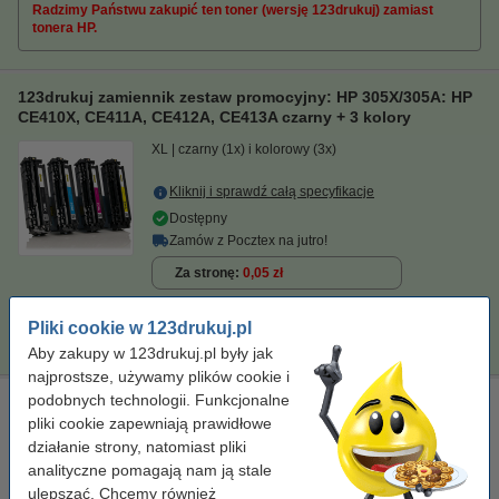
Radzimy Państwu zakupić ten toner (wersję 123drukuj) zamiast
tonera HP.
123drukuj zamiennik zestaw promocyjny: HP 305X/305A: HP
CE410X, CE411A, CE412A, CE413A czarny + 3 kolory
XL
czarny (1x) i kolorowy (3x)
Kliknij i sprawdź całą specyfikacje
Dostępny
Zamów z Pocztex na jutro!
Za stronę
0,05 zł
699,00 zł
Zamawiam
Pliki cookie w 123drukuj.pl
Aby zakupy w 123drukuj.pl były jak
najprostsze, używamy plików cookie i
podobnych technologii. Funkcjonalne
Ściereczka do czyszczenia drukarki laserowej
pliki cookie zapewniają prawidłowe
ściereczka do czyszczenia
43 x 32 cm
żółty
działanie strony, natomiast pliki
999058
analityczne pomagają nam ją stale
ulepszać. Chcemy również
Kliknij i sprawdź całą specyfikacje