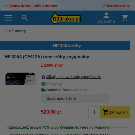
Zamów dzisiaj i odbierz już jutro
Najniższe ceny!
Logowanie
HP tonery
HP 305A żółty
HP 305A (CE412A) toner żółty, oryginalny
± 2.600 stron
Kliknij i sprawdź całą specyfikacje
Dostępny
Zamów z Pocztex na jutro!
Za stronę
0,20 zł
520,00 zł
Zamawiam
Zaoszczędź prawie
70%
w porównaniu do wersji oryginalnej!