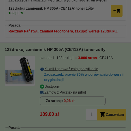
Zaoszczędź na kosztach wydruku. Wydrukuj
900 stron więcej
.
123drukuj zamiennik HP 305A (CE412A) toner żółty
189,00 zł
Porada
Radzimy Państwu, zamiast tego tonera, zakupić wersję 123drukuj.
123drukuj zamiennik HP 305A (CE412A) toner żółty
standard
123drukuj
± 3.000 stron
CE412A
Kliknij i sprawdź całą specyfikacje
Zaoszczędź prawie
70%
w porównaniu do wersji
oryginalnej!
Dostępny
Zamów z Pocztex na jutro!
Za stronę
0,06 zł
189,00 zł
Zamawiam
Porada