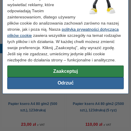
wyświetlać reklamy, które
Dostępny
odpowiadają Twoim
Zamów z Pocztex na jutro!
zainteresowaniom, dlatego używamy
plików cookie do analizowania zachowań zarówno na naszej
7,50 zł
Zamawiam
stronie, jak i poza nią. Nasza
polityka prywatności dotycząca
plików cookie
zawiera wszystkie szczegóły na temat rodzajów
tych plików i ich działania. W każdej chwili możesz zmienić
swoje preferencje. Kliknij „Zaakceptuj”, aby wyrazić zgodę.
Popularne produkty
Jeśli się nie zgadzasz, umieścimy jedynie pliki cookie
niezbędne do działania strony – funkcjonalne i analityczne.
Zaakceptuj
Odrzuć
Papier ksero A4 80 g/m2 (500
Papier ksero A4 80 g/m2 (2500
szt.), 123drukuj
szt.), 123drukuj (5 ryz)
23,00 zł
110,00 zł
z VAT
z VAT