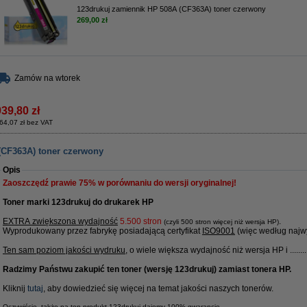
123drukuj zamiennik HP 508A (CF363A) toner czerwony
269,00 zł
Zamów na wtorek
939,80 zł
64,07 zł bez VAT
(CF363A) toner czerwony
Opis
Zaoszczędź prawie
75%
w porównaniu do wersji oryginalnej!
Toner marki 123drukuj do drukarek HP
EXTRA zwiększona wydajność
5.500 stron
.
(czyli 500 stron więcej niż wersja HP)
Wyprodukowany przez fabrykę posiadającą certyfikat
ISO9001
(więc według najwy
Ten sam poziom jakości wydruku
, o wiele większa wydajność niż wersja HP i ........
Radzimy Państwu zakupić ten toner (wersję 123drukuj) zamiast tonera HP.
Kliknij
tutaj
, aby dowiedzieć się więcej na temat jakości naszych tonerów.
Oczywiście, także na ten produkt 123drukuj dajemy 100% gwarancję.