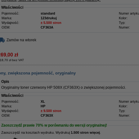
Właściwości
Pojemność:
standard
Numer artyku
Marka:
123drukuj
Kolor:
Wydajność:
± 5.500 stron
Typ:
OEM:
CF363A
Numer:
Zamów na wtorek
269,00 zł
18,70 zł bez VAT
ony, zwiększona pojemność, oryginalny
Opis
Oryginalny toner czerwony HP 508X (CF363X) o zwiększonej pojemności.
Właściwości
Pojemność:
XL
Numer artyku
Marka:
HP
Kolor:
Wydajność:
± 9.500 stron
Typ:
OEM:
CF363X
Numer:
Zaoszczędź prawie
70%
w porównaniu do wersji oryginalnej!
Zaoszczędź na kosztach wydruku. Wydrukuj
1.500 stron więcej
.