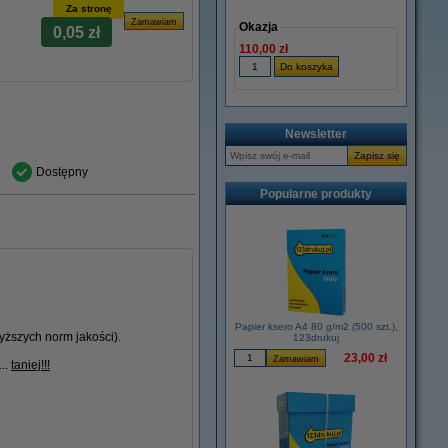
Za stronę
Okazja
0,05 zł
110,00 zł
Newsletter
Dostępny
Popularne produkty
Papier ksero A4 80 g/m2 (500 szt.),
ższych norm jakości).
123drukuj
23,00 zł
...
taniej!!!