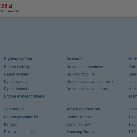
,50 zł
,10 zł bez VAT
Etykiety i taśmy
Drukarki
Mate
Brother etykiety
Drukarki atramentowe
Kalku
Canon etykiety
Drukarki mobilne
Segr
Dymo etykiety
Drukarki laserowe kolorowe
Leit
Dymo drukarki
Drukarki laserowe mono
Mark
Brother etykiety drukarki
Taśm
123drukuj.pl
Tonery do drukarek
Fila
Polityka prywatności
Brother Tonery
1,75
Kontakt
Canon Tonery
1,75
Dostawa i płatności
Samsung Tonery
1,75