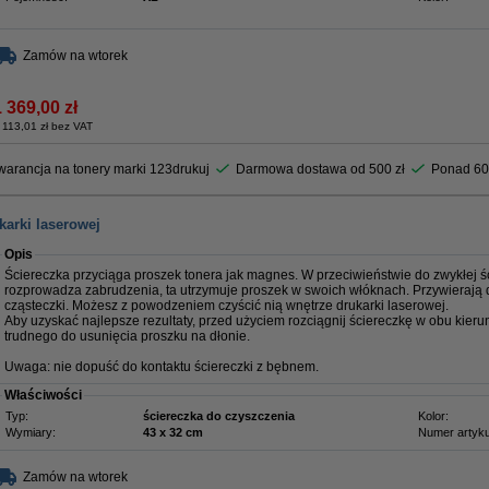
Zamów na wtorek
1 369,00 zł
 113,01 zł bez VAT
arancja na tonery marki 123drukuj
Darmowa dostawa od 500 zł
Ponad 60
karki laserowej
Opis
Ściereczka przyciąga proszek tonera jak magnes. W przeciwieństwie do zwykłej ści
rozprowadza zabrudzenia, ta utrzymuje proszek w swoich włóknach. Przywierają 
cząsteczki. Możesz z powodzeniem czyścić nią wnętrze drukarki laserowej.
Aby uzyskać najlepsze rezultaty, przed użyciem rozciągnij ściereczkę w obu kieru
trudnego do usunięcia proszku na dłonie.
Uwaga: nie dopuść do kontaktu ściereczki z bębnem.
Właściwości
Typ:
ściereczka do czyszczenia
Kolor:
Wymiary:
43 x 32 cm
Numer artyku
Zamów na wtorek