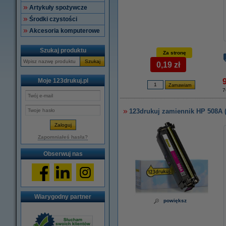
Artykuły spożywcze
Środki czystości
Akcesoria komputerowe
Szukaj produktu
Za stronę
Szukaj
0,19 zł
Moje 123drukuj.pl
7
123drukuj zamiennik HP 508A 
Zapomniałeś hasła?
Obserwuj nas
Wiarygodny partner
powiększ