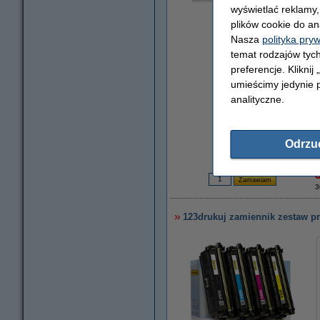
wyświetlać reklamy
powiększ
plików cookie do an
Nasza
polityka pry
temat rodzajów tych
preferencje. Kliknij
umieścimy jedynie p
analityczne.
Za stronę
Odrzu
0,03 zł
3
123drukuj zamiennik zestaw p