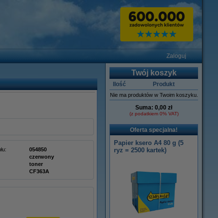
Zaloguj
Twój koszyk
Ilość
Produkt
Nie ma produktów w Twoim koszyku.
Suma:
0,00 zł
(z podatkiem 0% VAT)
Oferta specjalna!
Papier ksero A4 80 g (5
łu:
054850
ryz = 2500 kartek)
czerwony
toner
CF363A