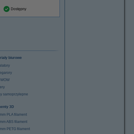
Dostępny
riały biurowe
latory
egarory
z WOW
ery
y samoprzylepne
menty 3D
 mm PLA filament
 mm ABS filament
 mm PETG filament