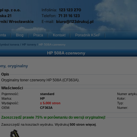
enta
Blog
Praca
Kontakt
Poradnik KSeF
Symbol tonera
HP tonery
HP 508A czerwony
HP 508A czerwony
ny, oryginalny
Opis
Oryginalny toner czerwony HP 508A (CF363A).
Właściwości
Pojemność:
standard
Numer artyku
Marka:
HP
Kolor:
Wydajność:
± 5.000 stron
Typ:
OEM:
CF363A
Numer:
Zaoszczędź prawie
75%
w porównaniu do wersji oryginalnej!
Zaoszczędź na kosztach wydruku. Wydrukuj
500 stron więcej
.