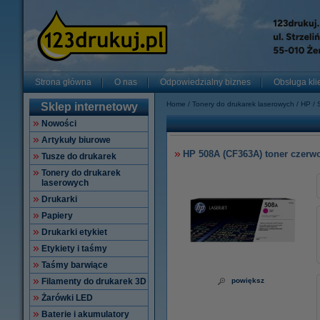
Strona główna
O nas
Odpowiedzialny biznes
Obsługa kli
Home
Tonery do drukarek laserowych
HP
Sklep internetowy
Nowości
Artykuły biurowe
HP 508A (CF363A) toner czerwo
Tusze do drukarek
Tonery do drukarek
laserowych
Drukarki
Papiery
Drukarki etykiet
Etykiety i taśmy
Taśmy barwiące
Filamenty do drukarek 3D
powiększ
Żarówki LED
Baterie i akumulatory