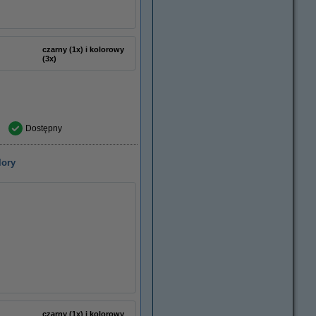
czarny (1x) i kolorowy
(3x)
Dostępny
lory
czarny (1x) i kolorowy