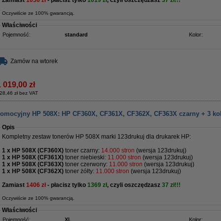
Zamiast
1056 zł
- płacisz tylko
1019 zł
, czyli oszczędzasz
37 zł!!!
Oczywiście ze 100% gwarancją.
Właściwości
Pojemność:
standard
Kolor:
Zamów na wtorek
1 019,00 zł
28,46 zł bez VAT
romocyjny HP 508X: HP CF360X, CF361X, CF362X, CF363X czarny + 3 ko
Opis
Kompletny zestaw tonerów HP 508X marki 123drukuj dla drukarek HP:
1 x HP 508X (CF360X)
toner czarny:
14.000 stron
(wersja 123drukuj)
1 x HP 508X (CF361X)
toner niebieski:
11.000 stron
(wersja 123drukuj)
1 x HP 508X (CF363X)
toner czerwony:
11.000
stron
​​​​​​​(wersja 123drukuj)
1 x HP 508X (CF362X)
toner żółty:
11.000
stron
​​​​​​​(wersja 123drukuj)
Zamiast
1406 zł
- płacisz tylko
1369 zł
, czyli oszczędzasz
37 zł!!!
Oczywiście ze 100% gwarancją.
Właściwości
Pojemność:
XL
Kolor: