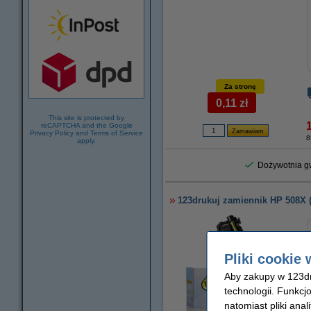
Za stronę
0,11 zł
This site is protected by
reCAPTCHA and the Google
Privacy Policy
and
Terms of Service
8
apply.
Dożywotnia gw
123drukuj zamiennik HP 508X 
Pliki cookie 
Aby zakupy w 123dru
technologii. Funkcj
natomiast pliki ana