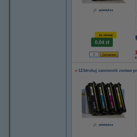
powiększ
Za stronę
0,04 zł
8
123drukuj zamiennik zestaw p
powiększ