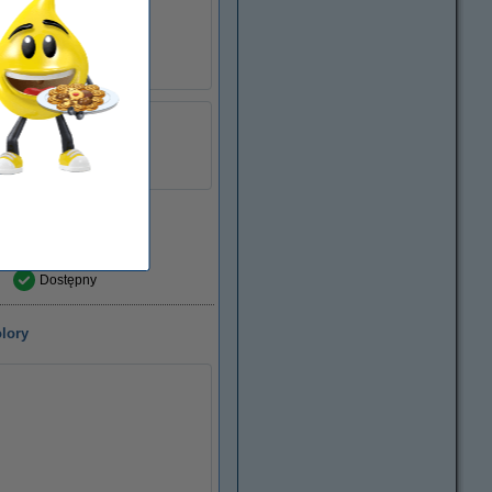
łu:
054853
czerwony
toner
CF363X
Dostępny
lory