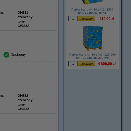
Papier ksero A4 80 g/m2 (2500
łu:
054851
szt.), 123drukuj (5 ryz)
czerwony
110,00 zł
toner
CF363A
Dostępny
Papier ksero A4 80 g/m2 (120.000
szt.), 123drukuj (240 ryz)
4 800,00 zł
łu:
054852
czerwony
toner
CF363X