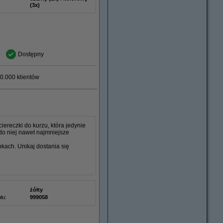
(3x)
Dostępny
0.000 klientów
ereczki do kurzu, która jedynie
do niej nawet najmniejsze
nkach. Unikaj dostania się
żółty
łu:
999058