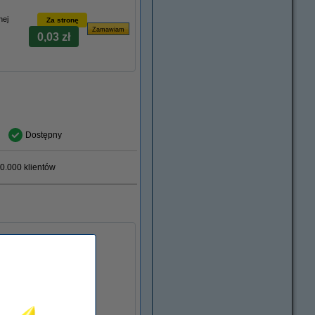
nej
Za stronę
0,03 zł
Dostępny
0.000 klientów
ższych norm jakości).
...
taniej!!!