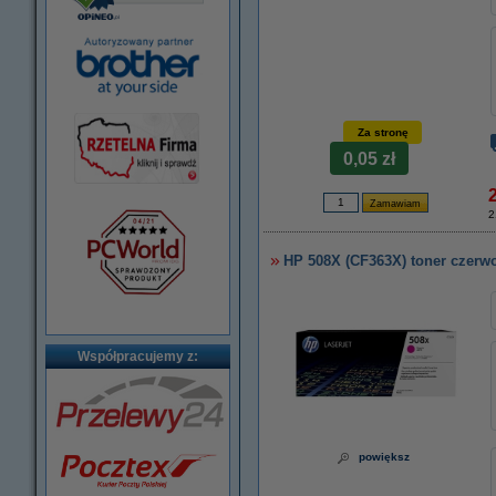
Za stronę
0,05 zł
2
HP 508X (CF363X) toner czerw
Współpracujemy z:
powiększ