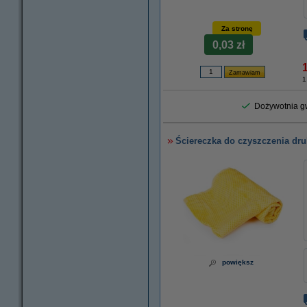
Za stronę
0,03 zł
1
Dożywotnia gw
Ściereczka do czyszczenia dru
powiększ