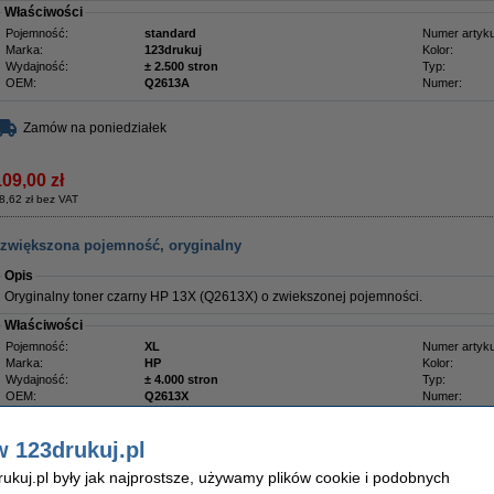
Właściwości
Pojemność:
standard
Numer artyku
Marka:
123drukuj
Kolor:
Wydajność:
± 2.500 stron
Typ:
OEM:
Q2613A
Numer:
Zamów na poniedziałek
109,00 zł
8,62 zł bez VAT
, zwiększona pojemność, oryginalny
Opis
Oryginalny toner czarny HP 13X (Q2613X) o zwiekszonej pojemności.
Właściwości
Pojemność:
XL
Numer artyku
Marka:
HP
Kolor:
Wydajność:
± 4.000 stron
Typ:
OEM:
Q2613X
Numer:
Zaoszczędź prawie
75%
w porównaniu do wersji oryginalnej!
w 123drukuj.pl
Zaoszczędź na kosztach wydruku. Wydrukuj
500 stron więcej.
kuj.pl były jak najprostsze, używamy plików cookie i podobnych