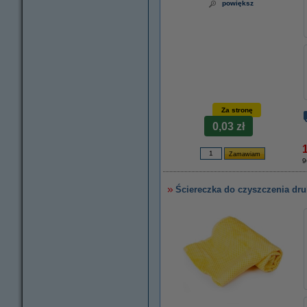
powiększ
Za stronę
0,03 zł
9
Ściereczka do czyszczenia dru