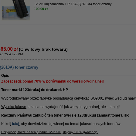
123drukuj zamiennik HP 13A (Q2613A) toner czarny
109,00 zł
365,00 zł
(Chwilowy brak towaru)
96,75 zł bez VAT
Q2613A) toner czarny
Opis
Zaoszczędź ponad
70%
w porównaniu do wersji oryginalnej!
Toner marki 123drukuj do drukarek HP
Wyprodukowany przez fabrykę posiadającą certyfikat
ISO9001
(więc według najwy
Wysoka jakość
, taka sama wydajność jak wersji oryginalnej, ale... taniej!
Radzimy Państwu zakupić ten toner (wersję 123drukuj) zamiast tonera HP.
Kliknij
tutaj
, aby dowiedzieć się więcej na temat jakości naszych tonerów.
Oczywiście, także na ten produkt 123drukuj dajemy 100% gwarancję.