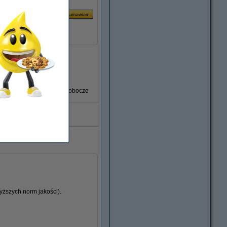
Za stronę
0,03 zł
Dostawa: 2-3 dni robocze
0.000 klientów
ższych norm jakości).