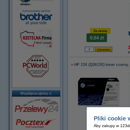
Za stronę
0,04 zł
8
HP 13X (Q2613X) toner czarny
Współpracujemy z:
powiększ
Pliki cookie 
Aby zakupy w 123dru