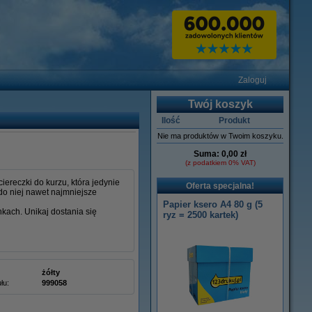
Zaloguj
Twój koszyk
Ilość
Produkt
Nie ma produktów w Twoim koszyku.
Suma:
0,00 zł
(z podatkiem 0% VAT)
ereczki do kurzu, która jedynie
Oferta specjalna!
do niej nawet najmniejsze
Papier ksero A4 80 g (5
nkach. Unikaj dostania się
ryz = 2500 kartek)
żółty
łu:
999058