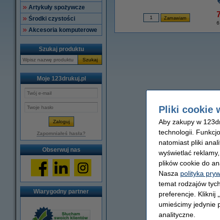
Artykuły spożywcze
7
Środki czystości
6
Akcesoria komputerowe
Szukaj produktu
Szukaj
Moje 123drukuj.pl
Pliki cookie 
Aby zakupy w 123dru
technologii. Funkcj
Zapomniałeś hasła?
natomiast pliki ana
Obserwuj nas
wyświetlać reklamy
plików cookie do an
Nasza
polityka pry
temat rodzajów tych
Wiarygodny partner
preferencje. Kliknij
umieścimy jedynie p
analityczne.