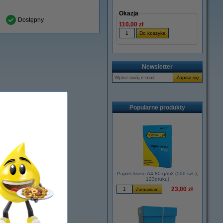
Okazja
Dostępny
110,00 zł
Newsletter
Popularne produkty
Papier ksero A4 80 g/m2 (500 szt.),
123drukuj
23,00 zł