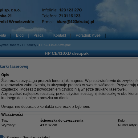
enta
Blog
Praca
Kontakt
Poradnik KSeF
Symbol tonera
HP tonery
HP CE410XD dwupak
HP CE410XD dwupak
karki laserowej
Opis
Ściereczka przyciąga proszek tonera jak magnes. W przeciwieństwie do zwykłej ści
rozprowadza zabrudzenia, ta utrzymuje proszek w swoich włóknach. Przywierają 
cząsteczki. Możesz z powodzeniem czyścić nią wnętrze drukarki laserowej.
Aby uzyskać najlepsze rezultaty, przed użyciem rozciągnij ściereczkę w obu kieru
trudnego do usunięcia proszku na dłonie.
Uwaga: nie dopuść do kontaktu ściereczki z bębnem.
Właściwości
Typ:
ściereczka do czyszczenia
Kolor:
Wymiary:
43 x 32 cm
Numer artyku
Zamów z Pocztex na jutro!