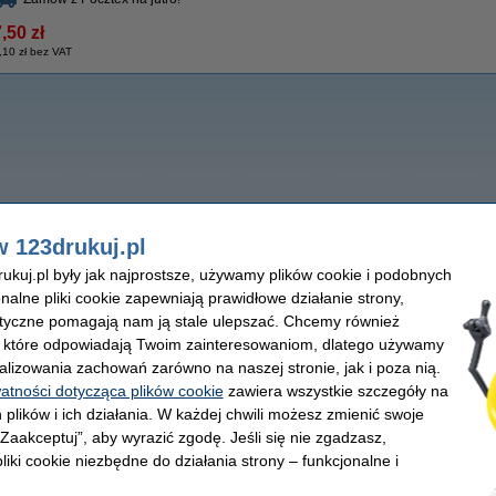
,50 zł
,10 zł bez VAT
w 123drukuj.pl
kuj.pl były jak najprostsze, używamy plików cookie i podobnych
onalne pliki cookie zapewniają prawidłowe działanie strony,
lityczne pomagają nam ją stale ulepszać. Chcemy również
, które odpowiadają Twoim zainteresowaniom, dlatego używamy
alizowania zachowań zarówno na naszej stronie, jak i poza nią.
watności dotycząca plików cookie
zawiera wszystkie szczegóły na
 plików i ich działania. W każdej chwili możesz zmienić swoje
 „Zaakceptuj”, aby wyrazić zgodę. Jeśli się nie zgadzasz,
liki cookie niezbędne do działania strony – funkcjonalne i