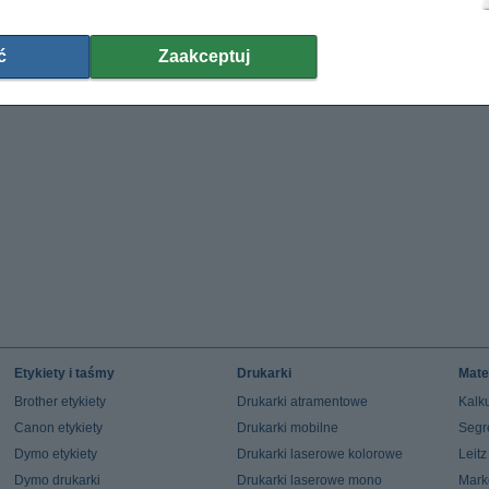
ć
Zaakceptuj
Etykiety i taśmy
Drukarki
Mate
Brother etykiety
Drukarki atramentowe
Kalku
Canon etykiety
Drukarki mobilne
Segr
Dymo etykiety
Drukarki laserowe kolorowe
Leit
Dymo drukarki
Drukarki laserowe mono
Mark