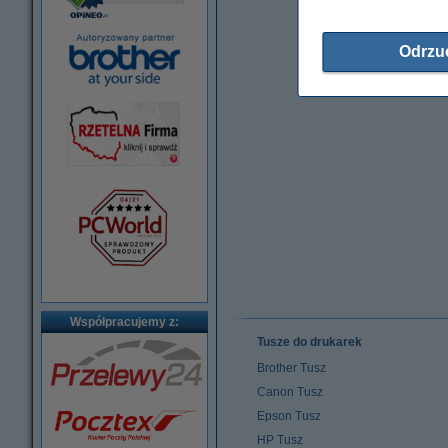
Odrzu
Współpracujemy z:
Tusze do drukarek
Brother Tusz
Canon Tusz
Epson Tusz
HP Tusz