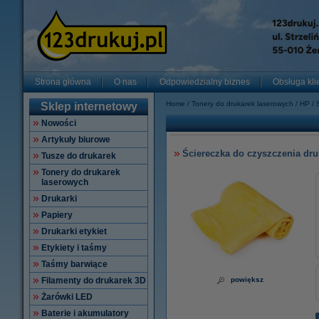
Strona główna
O nas
Odpowiedzialny biznes
Obsługa kli
Home
Tonery do drukarek laserowych
HP
Sklep internetowy
Nowości
Artykuły biurowe
Ściereczka do czyszczenia dru
Tusze do drukarek
Tonery do drukarek
laserowych
Drukarki
Papiery
Drukarki etykiet
Etykiety i taśmy
Taśmy barwiące
Filamenty do drukarek 3D
powiększ
Żarówki LED
Baterie i akumulatory