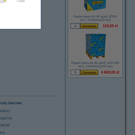
Papier ksero A4 80 g/m2 (2500
szt.), 123drukuj (5 ryz)
110,00 zł
Papier ksero A4 80 g/m2 (120.000
szt.), 123drukuj (240 ryz)
4 800,00 zł
riały biurowe
latory
egarory
z WOW
ery