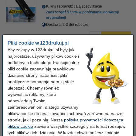
Kliknij i sprawdź całą specyfikacje
Zaoszczędź
57,5%
w porównaniu do wersji
oryginalnej!
Dostawa: 2-3 dni robocze
999,00 zł
Zamawiam
Pliki cookie w 123drukuj.pl
Aby zakupy w 123drukuj.pl były jak
Porada
najprostsze, używamy plików cookie i
Radzimy Państwu zakupić ten toner (wersję 123drukuj) zamiast
tonera HP.
podobnych technologii. Funkcjonalne
pliki cookie zapewniają prawidłowe
działanie strony, natomiast pliki
123drukuj zamiennik zestaw promocyjny HP 658X: HP
analityczne pomagają nam ją stale
W2000X, W2001X, W2002X, W2003X czarny + 3 kolory
ulepszać. Chcemy również
wyświetlać reklamy, które
XL
123drukuj
± 123.000 stron
czarny (1x) i kolorowy (3x)
odpowiadają Twoim
zainteresowaniom, dlatego używamy
Kliknij i sprawdź całą specyfikacje
plików cookie do analizowania zachowań zarówno na naszej
Dostawa: 2-3 dni robocze
stronie, jak i poza nią. Nasza
polityka prywatności dotycząca
plików cookie
zawiera wszystkie szczegóły na temat rodzajów
5 399,00 zł
Zamawiam
tych plików i ich działania. W każdej chwili możesz zmienić