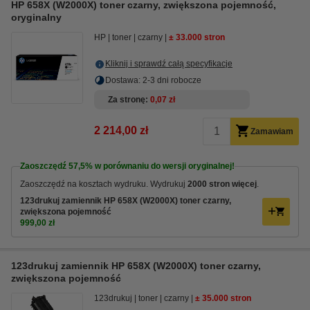
HP 658X (W2000X) toner czarny, zwiększona pojemność,
oryginalny
HP
toner
czarny
± 33.000 stron
Kliknij i sprawdź całą specyfikacje
Dostawa: 2-3 dni robocze
Za stronę
0,07 zł
2 214,00 zł
Zamawiam
Zaoszczędź
57,5%
w porównaniu do wersji oryginalnej!
Zaoszczędź na kosztach wydruku. Wydrukuj
2000 stron więcej
.
123drukuj zamiennik HP 658X (W2000X) toner czarny,
zwiększona pojemność
999,00 zł
123drukuj zamiennik HP 658X (W2000X) toner czarny,
zwiększona pojemność
123drukuj
toner
czarny
± 35.000 stron