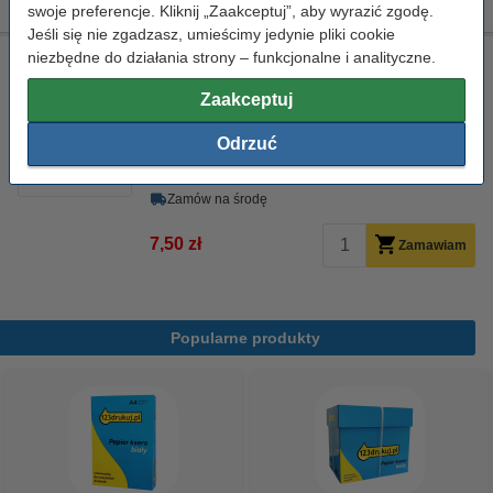
swoje preferencje. Kliknij „Zaakceptuj”, aby wyrazić zgodę.
Jeśli się nie zgadzasz, umieścimy jedynie pliki cookie
niezbędne do działania strony – funkcjonalne i analityczne.
Ściereczka do czyszczenia drukarki laserowej
ściereczka do czyszczenia
43 x 32 cm
żółty
Zaakceptuj
999058
Odrzuć
Kliknij i sprawdź całą specyfikacje
Dostępny
Zamów na środę
7,50 zł
Zamawiam
Popularne produkty