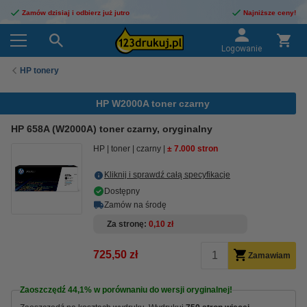
Zamów dzisiaj i odbierz już jutro
Najniższe ceny!
Logowanie
HP tonery
HP W2000A toner czarny
HP 658A (W2000A) toner czarny, oryginalny
HP
toner
czarny
± 7.000 stron
Kliknij i sprawdź całą specyfikacje
Dostępny
Zamów na środę
Za stronę
0,10 zł
725,50 zł
Zamawiam
Zaoszczędź
44,1%
w porównaniu do wersji oryginalnej!