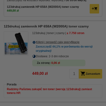
Zaoszczędź na kosztach wydruku. Wydrukuj
750 stron więcej
.
123drukuj zamiennik HP 658A (W2000A) toner czarny
449,00 zł
123drukuj zamiennik HP 658A (W2000A) toner czarny
123drukuj
toner
czarny
± 7.750 stron
Kliknij i sprawdź całą specyfikacje
Zaoszczędź
44,1%
w porównaniu do wersji
oryginalnej!
Dostawa: 2-3 dni robocze
Za stronę
0,06 zł
449,00 zł
Zamawiam
Porada
Radzimy Państwu zakupić ten toner (wersję 123drukuj) zamiast
tonera HP.