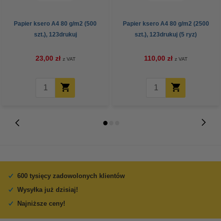
Papier ksero A4 80 g/m2 (500
Papier ksero A4 80 g/m2 (2500
szt.), 123drukuj
szt.), 123drukuj (5 ryz)
23,00 zł
110,00 zł
z VAT
z VAT
600 tysięcy zadowolonych klientów
Wysyłka już dzisiaj!
Najniższe ceny!